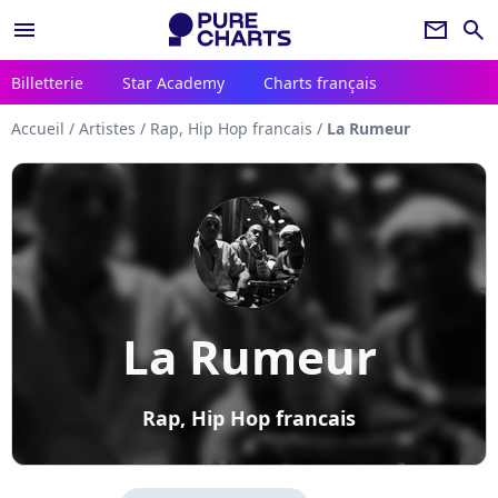
menu
newsletter
search
Billetterie
Star Academy
Charts français
Accueil
/
Artistes
/
Rap, Hip Hop francais
/
La Rumeur
La Rumeur
Rap, Hip Hop francais