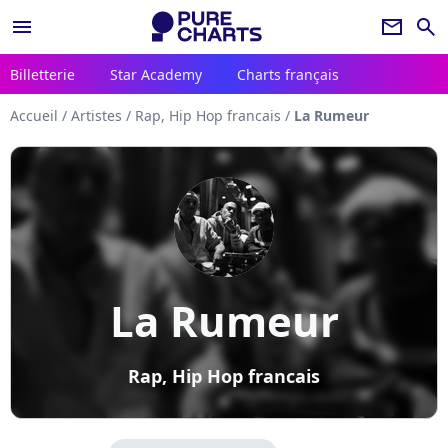
menu
newsletter
search
Billetterie
Star Academy
Charts français
Accueil
/
Artistes
/
Rap, Hip Hop francais
/
La Rumeur
La Rumeur
Rap, Hip Hop francais