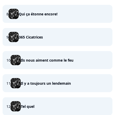
8
Qui ça étonne encore!
9
365 Cicatrices
10
Ils nous aiment comme le feu
11
Il y a toujours un lendemain
12
Tel quel