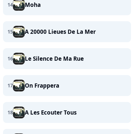
Moha
14
A 20000 Lieues De La Mer
15
Le Silence De Ma Rue
16
On Frappera
17
A Les Ecouter Tous
18