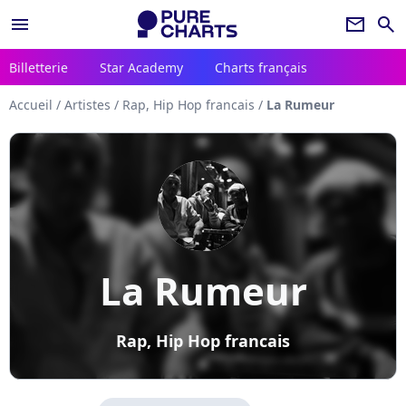
menu
newsletter
search
Billetterie
Star Academy
Charts français
Accueil
/
Artistes
/
Rap, Hip Hop francais
/
La Rumeur
La Rumeur
Rap, Hip Hop francais