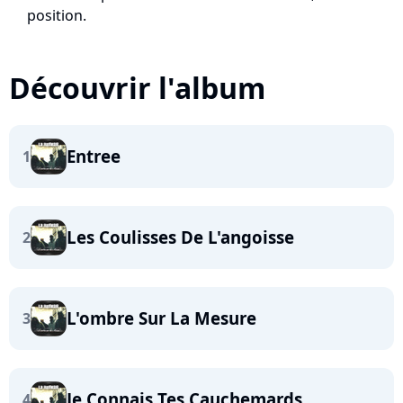
position.
Découvrir l'album
Entree
1
Les Coulisses De L'angoisse
2
L'ombre Sur La Mesure
3
Je Connais Tes Cauchemards
4