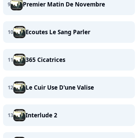
Premier Matin De Novembre
9
Ecoutes Le Sang Parler
10
365 Cicatrices
11
Le Cuir Use D'une Valise
12
Interlude 2
13