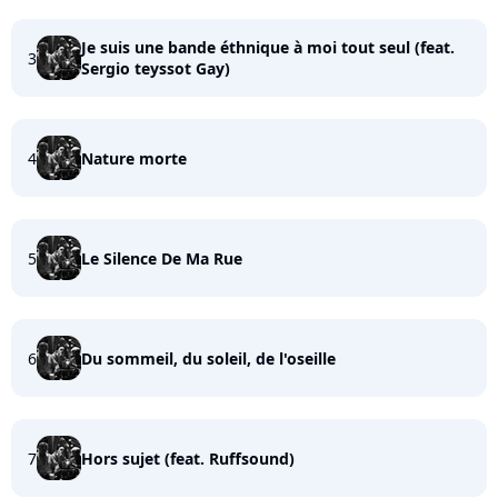
Je suis une bande éthnique à moi tout seul (feat.
3
Sergio teyssot Gay)
4
Nature morte
5
Le Silence De Ma Rue
6
Du sommeil, du soleil, de l'oseille
7
Hors sujet (feat. Ruffsound)