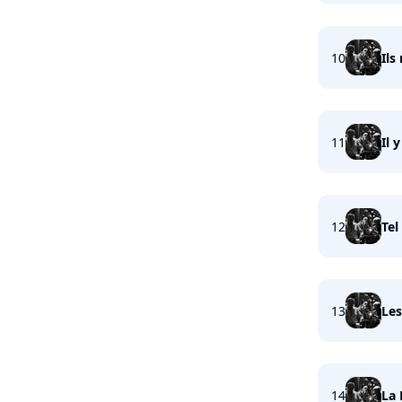
10
Ils
11
Il 
12
Tel
13
Les
14
La 