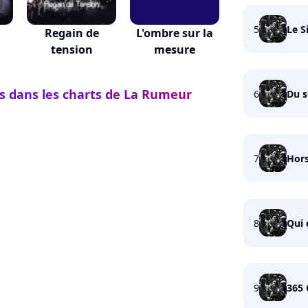
5
Le S
Regain de
L'ombre sur la
tension
mesure
ts dans les charts de La Rumeur
6
Du s
7
Hors
8
Qui 
9
365 