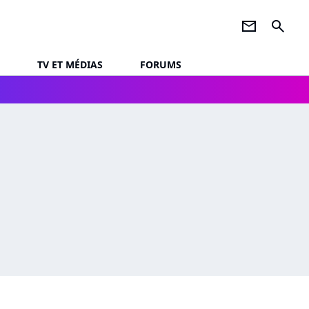
newsletter
search
TV ET MÉDIAS
FORUMS