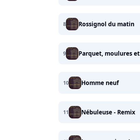
Rossignol du matin
8
Parquet, moulures et
9
Homme neuf
10
Nébuleuse - Remix
11