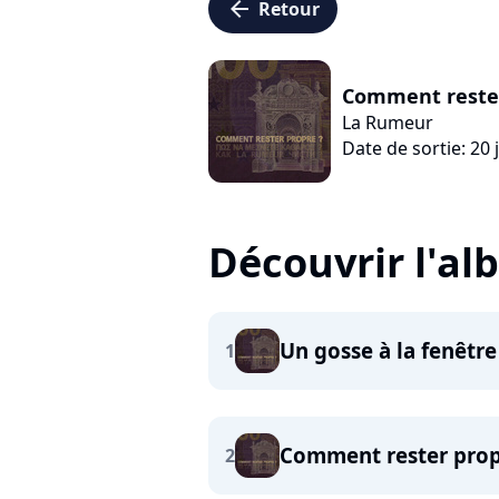
arrow_left
Retour
Comment rester
La Rumeur
Date de sortie: 20 
Découvrir l'a
Un gosse à la fenêtre
1
Comment rester prop
2