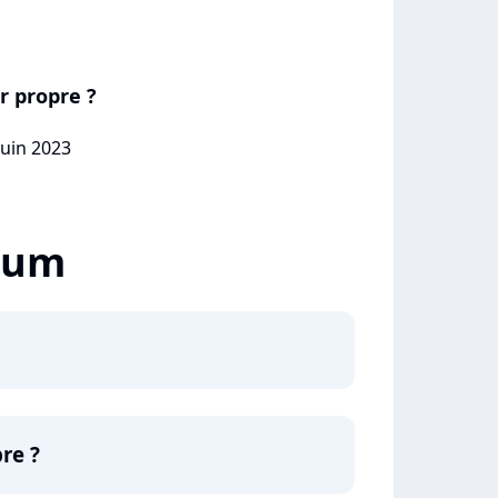
 propre ?
juin 2023
lbum
re ?