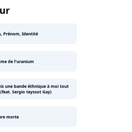
ur
 Prénom, Identité
me de l'uranium
uis une bande éthnique à moi tout
 (feat. Sergio teyssot Gay)
ure morte