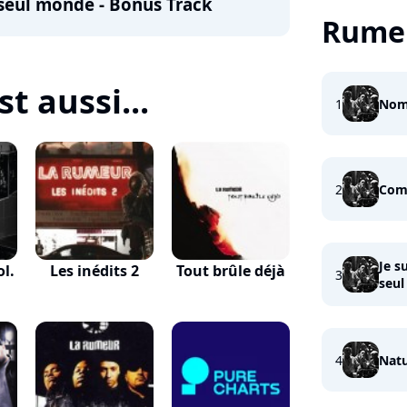
 seul monde - Bonus Track
Rume
t aussi...
1
Nom,
2
Com
Je s
ol.
Les inédits 2
Tout brûle déjà
3
seul
4
Nat