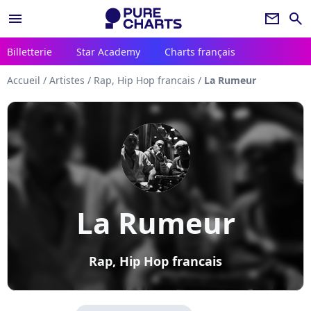
menu
newsletter
search
Billetterie
Star Academy
Charts français
Accueil
/
Artistes
/
Rap, Hip Hop francais
/
La Rumeur
La Rumeur
Rap, Hip Hop francais