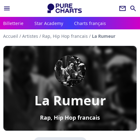
menu
newsletter
search
Billetterie
Star Academy
Charts français
Accueil
/
Artistes
/
Rap, Hip Hop francais
/
La Rumeur
La Rumeur
Rap, Hip Hop francais