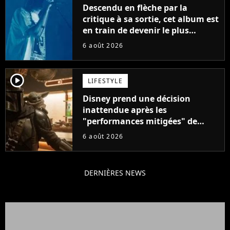
Descendu en flèche par la
critique à sa sortie, cet album est
en train de devenir le plus
populaire de son auteur
6 août 2026
player2
LIFESTYLE
Disney prend une décision
inattendue après les
"performances mitigées" de
Vaiana et The Mandalorian &
6 août 2026
Grogu au box-office
DERNIÈRES NEWS