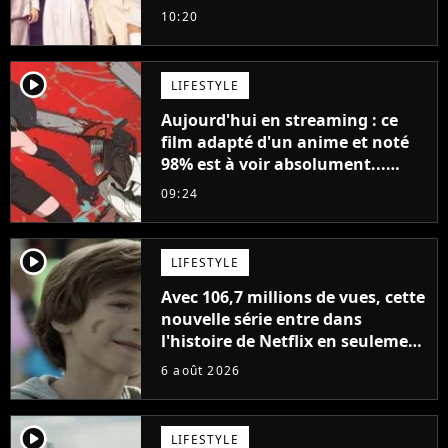
10:20
player2
LIFESTYLE
Aujourd'hui en streaming : ce
film adapté d'un anime et noté
98% est à voir absolument...
sinon vous ne comprendrez plus
09:24
la série
player2
LIFESTYLE
Avec 106,7 millions de vues, cette
nouvelle série entre dans
l'histoire de Netflix en seulement
48 jours
6 août 2026
player2
LIFESTYLE