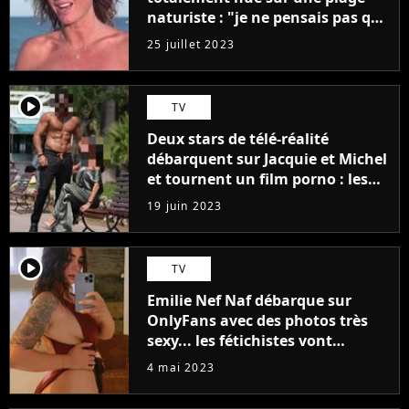
naturiste : "je ne pensais pas que
j'arriverais à le faire..."
25 juillet 2023
player2
TV
Deux stars de télé-réalité
débarquent sur Jacquie et Michel
et tournent un film porno : les
premières images du tournage
19 juin 2023
(exclu)
player2
TV
Emilie Nef Naf débarque sur
OnlyFans avec des photos très
sexy... les fétichistes vont
prendre leur pied !
4 mai 2023