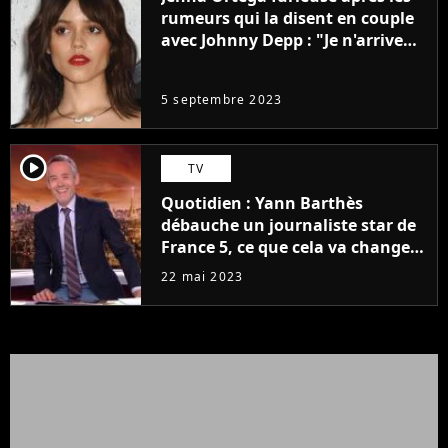
rumeurs qui la disent en couple
avec Johnny Depp : "Je n'arrive
même pas..."
5 septembre 2023
player2
TV
Quotidien : Yann Barthès
débauche un journaliste star de
France 5, ce que cela va changer
à la rentrée
22 mai 2023