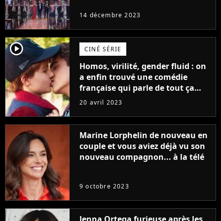
14 décembre 2023
player2
CINÉ SÉRIE
Homos, virilité, gender fluid : on
a enfin trouvé une comédie
française qui parle de tout ça
sans être super ringarde
20 avril 2023
Marine Lorphelin de nouveau en
couple et vous aviez déjà vu son
nouveau compagnon... à la télé
9 octobre 2023
Jenna Ortega furieuse après les