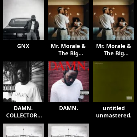
GNX
Mr. Morale &
Mr. Morale &
The Big
The Big
Steppers
Steppers
DAMN.
DAMN.
untitled
COLLECTORS
unmastered.
EDITION.