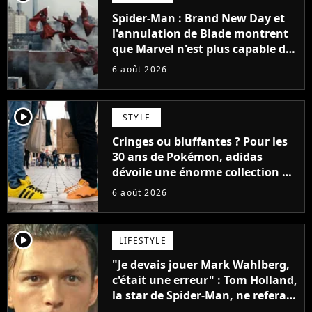
Spider-Man : Brand New Day et
l'annulation de Blade montrent
que Marvel n'est plus capable de
faire quoi que ce soit de simple
6 août 2026
player2
STYLE
Cringes ou bluffantes ? Pour les
30 ans de Pokémon, adidas
dévoile une énorme collection de
sneakers et je ne sais pas quoi en
6 août 2026
penser
player2
LIFESTYLE
"Je devais jouer Mark Wahlberg,
c'était une erreur" : Tom Holland,
la star de Spider-Man, ne referait
pas ce blockbuster