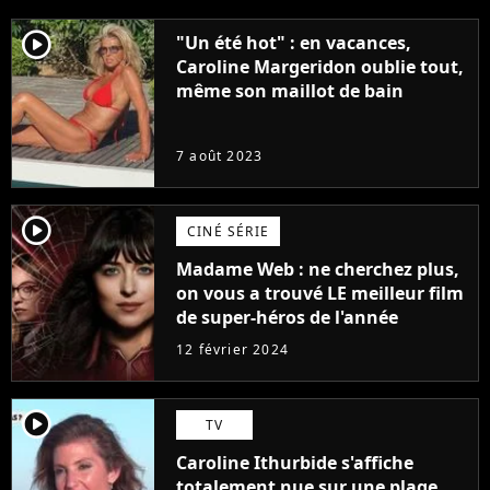
player2
"Un été hot" : en vacances,
Caroline Margeridon oublie tout,
même son maillot de bain
7 août 2023
player2
CINÉ SÉRIE
Madame Web : ne cherchez plus,
on vous a trouvé LE meilleur film
de super-héros de l'année
12 février 2024
player2
TV
Caroline Ithurbide s'affiche
totalement nue sur une plage