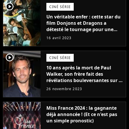
player2
CINÉ SÉRIE
Un véritable enfer : cette star du
film Donjons et Dragons a
détesté le tournage pour une
raison très spéciale
16 avril 2023
player2
CINÉ SÉRIE
10 ans après la mort de Paul
Walker, son frère fait des
révélations bouleversantes sur la
réaction des acteurs de Fast and
26 novembre 2023
Furious
Miss France 2024 : la gagnante
déjà annoncée ! (Et ce n'est pas
un simple pronostic)