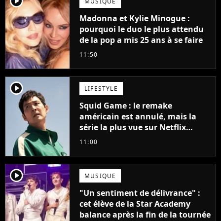
player2
MUSIQUE
Madonna et Kylie Minogue :
pourquoi le duo le plus attendu
de la pop a mis 25 ans à se faire
11:50
player2
LIFESTYLE
Squid Game : le remake
américain est annulé, mais la
série la plus vue sur Netflix
pourrait avoir une version
11:00
française
player2
MUSIQUE
"Un sentiment de délivrance" :
cet élève de la Star Academy
balance après la fin de la tournée