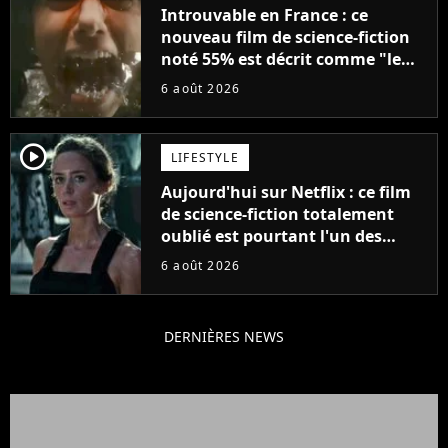
Introuvable en France : ce
nouveau film de science-fiction
noté 55% est décrit comme "le
plus stupide de l'année"
6 août 2026
player2
LIFESTYLE
Aujourd'hui sur Netflix : ce film
de science-fiction totalement
oublié est pourtant l'un des
meilleurs des années 2010
6 août 2026
DERNIÈRES NEWS