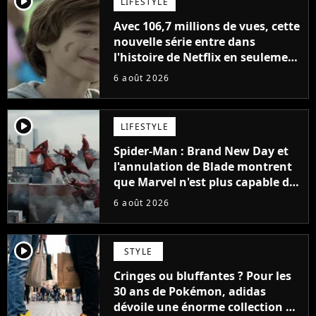
player2
LIFESTYLE
Avec 106,7 millions de vues, cette
nouvelle série entre dans
l'histoire de Netflix en seulement
48 jours
6 août 2026
player2
LIFESTYLE
Spider-Man : Brand New Day et
l'annulation de Blade montrent
que Marvel n'est plus capable de
faire quoi que ce soit de simple
6 août 2026
player2
STYLE
Cringes ou bluffantes ? Pour les
30 ans de Pokémon, adidas
dévoile une énorme collection de