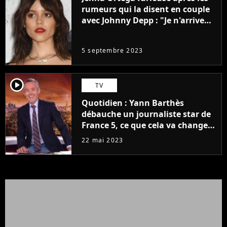
rumeurs qui la disent en couple
avec Johnny Depp : "Je n'arrive
même pas..."
5 septembre 2023
player2
TV
Quotidien : Yann Barthès
débauche un journaliste star de
France 5, ce que cela va changer
à la rentrée
22 mai 2023