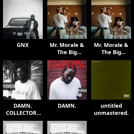
GNX
Mr. Morale &
Mr. Morale &
The Big
The Big
Steppers
Steppers
DAMN.
DAMN.
untitled
COLLECTORS
unmastered.
EDITION.