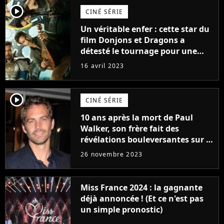
player2
CINÉ SÉRIE
Un véritable enfer : cette star du
film Donjons et Dragons a
détesté le tournage pour une
raison très spéciale
16 avril 2023
player2
CINÉ SÉRIE
10 ans après la mort de Paul
Walker, son frère fait des
révélations bouleversantes sur la
réaction des acteurs de Fast and
26 novembre 2023
Furious
Miss France 2024 : la gagnante
déjà annoncée ! (Et ce n'est pas
un simple pronostic)