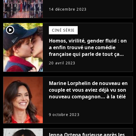
14 décembre 2023
player2
CINÉ SÉRIE
Homos, virilité, gender fluid : on
a enfin trouvé une comédie
française qui parle de tout ça
sans être super ringarde
20 avril 2023
Marine Lorphelin de nouveau en
couple et vous aviez déjà vu son
nouveau compagnon... à la télé
9 octobre 2023
Jenna Ortega furieuse après les