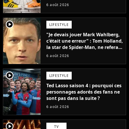
sneakers et je ne sais pas quoi en
6 août 2026
penser
player2
LIFESTYLE
"Je devais jouer Mark Wahlberg,
c'était une erreur" : Tom Holland,
la star de Spider-Man, ne referait
pas ce blockbuster
6 août 2026
player2
LIFESTYLE
Ted Lasso saison 4 : pourquoi ces
personnages adorés des fans ne
sont pas dans la suite ?
6 août 2026
player2
TV