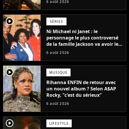
6 août 2026
Grogu au box-office
player2
SÉRIES
Ni Michael ni Janet : le
personnage le plus controversé
de la famille Jackson va avoir le
droit à sa propre série
6 août 2026
player2
MUSIQUE
Rihanna ENFIN de retour avec
un nouvel album ? Selon A$AP
Rocky, "c'est du sérieux"
6 août 2026
player2
LIFESTYLE