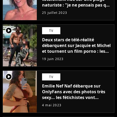
naturiste : "je ne pensais pas que
j'arriverais à le faire..."
25 juillet 2023
player2
TV
Deux stars de télé-réalité
débarquent sur Jacquie et Michel
et tournent un film porno : les
premières images du tournage
19 juin 2023
(exclu)
player2
TV
Emilie Nef Naf débarque sur
OnlyFans avec des photos très
sexy... les fétichistes vont
prendre leur pied !
4 mai 2023