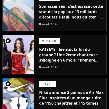
Son ascenseur s'est écrasé : cette
star de la pop aux 13 milliards
d'écoutes a failli nous quitter, "Je
pensais ne plus jamais chanter"
8 août 2026
player2
MUSIQUE
KATSEYE : bientôt la fin du
groupe ? Une 2ème chanteuse
s'éloigne en 6 mois, "Prendre
cette décision n’a pas été facile"
8 août 2026
player2
STYLE
Nike annonce 3 paires de Air Max
Plus inspirées d'un manga culte
de 1190 chapitres et 115 tomes