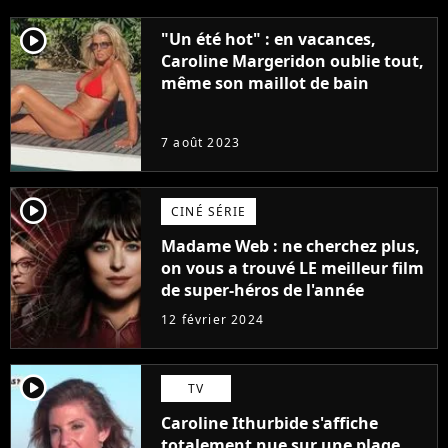
player2
"Un été hot" : en vacances,
Caroline Margeridon oublie tout,
même son maillot de bain
7 août 2023
player2
CINÉ SÉRIE
Madame Web : ne cherchez plus,
on vous a trouvé LE meilleur film
de super-héros de l'année
12 février 2024
player2
TV
Caroline Ithurbide s'affiche
totalement nue sur une plage