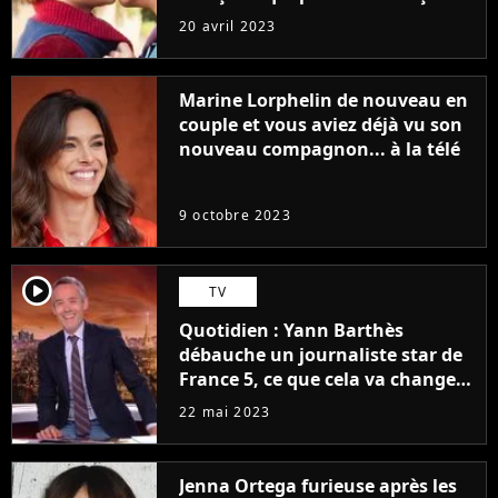
sans être super ringarde
20 avril 2023
Marine Lorphelin de nouveau en
couple et vous aviez déjà vu son
nouveau compagnon... à la télé
9 octobre 2023
player2
TV
Quotidien : Yann Barthès
débauche un journaliste star de
France 5, ce que cela va changer
à la rentrée
22 mai 2023
Jenna Ortega furieuse après les