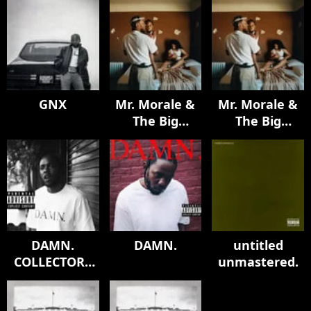
GNX
Mr. Morale &
Mr. Morale &
The Big
The Big
Steppers
Steppers
DAMN.
DAMN.
untitled
COLLECTORS
unmastered.
EDITION.