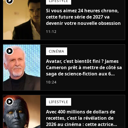
player2
LIFESTYLE
Si vous aimez 24 heures chrono,
cette future série de 2027 va
devenir votre nouvelle obsession
11:12
player2
CINÉMA
Avatar, c'est bientôt fini ? James
Cameron prêt à mettre de côté sa
saga de science-fiction aux 6
milliards de recettes
10:24
player2
LIFESTYLE
Avec 400 millions de dollars de
recettes, c'est la révélation de
2026 au cinéma : cette actrice