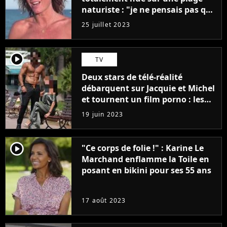
naturiste : "je ne pensais pas que
j'arriverais à le faire..."
25 juillet 2023
player2
TV
Deux stars de télé-réalité
débarquent sur Jacquie et Michel
et tournent un film porno : les
premières images du tournage
19 juin 2023
(exclu)
player2
"Ce corps de folie !" : Karine Le
Marchand enflamme la Toile en
posant en bikini pour ses 55 ans
17 août 2023