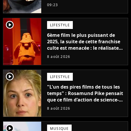
adorée prête à remplacer
09:23
Jennifer Lawrence chez Marvel
player2
LIFESTYLE
6ème film le plus puissant de
2025, la suite de cette franchise
culte est menacée : le réalisateur
claque la porte pour "différends
8 août 2026
créatifs"
player2
LIFESTYLE
"L'un des pires films de tous les
temps" : Rosamund Pike pensait
que ce film d'action de science-
fiction avec Dwayne Johnson
8 août 2026
mettrait fin à sa carrière
player2
MUSIQUE