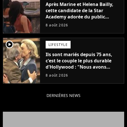
Après Marine et Helena Bailly,
cette candidate de la Star
Academy adorée du public
annonce son premier album,
8 août 2026
"C'est tellement puissant"
player2
LIFESTYLE
Ils sont mariés depuis 75 ans,
c'est le couple le plus durable
d'Hollywood : "Nous avons
avancé jour après jour, et les
8 août 2026
jours se sont transformés en
décennies"
DERNIÈRES NEWS