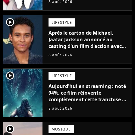
8 août 2026
player2
LIFESTYLE
Après le carton de Michael,
Jaafar Jackson annoncé au
casting d'un film d'action avec
Will Smith
8 août 2026
player2
LIFESTYLE
Aujourd'hui en streaming : noté
94%, ce film réinvente
complètement cette franchise de
science-fiction vieille de 40 ans
8 août 2026
player2
MUSIQUE