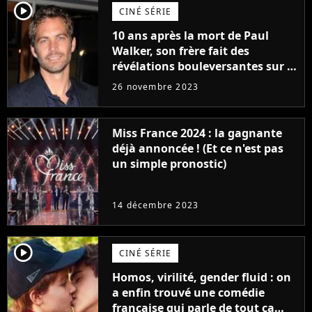
player2
CINÉ SÉRIE
10 ans après la mort de Paul
Walker, son frère fait des
révélations bouleversantes sur la
réaction des acteurs de Fast and
26 novembre 2023
Furious
Miss France 2024 : la gagnante
déjà annoncée ! (Et ce n'est pas
un simple pronostic)
14 décembre 2023
player2
CINÉ SÉRIE
Homos, virilité, gender fluid : on
a enfin trouvé une comédie
française qui parle de tout ça