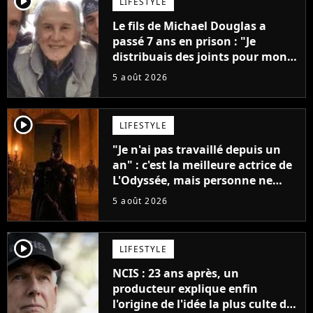
player2
LIFESTYLE
Le fils de Michael Douglas a
passé 7 ans en prison : "Je
distribuais des joints pour mon
père"
5 août 2026
player2
LIFESTYLE
"Je n'ai pas travaillé depuis un
an" : c'est la meilleure actrice de
L'Odyssée, mais personne ne
veut lui donner de rôle au
5 août 2026
cinéma
player2
LIFESTYLE
NCIS : 23 ans après, un
producteur explique enfin
l'origine de l'idée la plus culte de