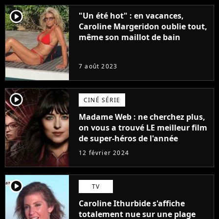
player2
"Un été hot" : en vacances,
Caroline Margeridon oublie tout,
même son maillot de bain
7 août 2023
player2
CINÉ SÉRIE
Madame Web : ne cherchez plus,
on vous a trouvé LE meilleur film
de super-héros de l'année
12 février 2024
player2
TV
Caroline Ithurbide s'affiche
totalement nue sur une plage