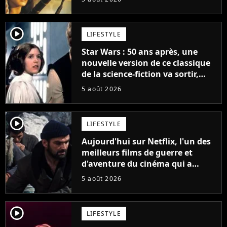
la saga
player2
LIFESTYLE
Star Wars : 50 ans après, une
nouvelle version de ce classique
de la science-fiction va sortir,
mais on ne la verra jamais en
5 août 2026
France
player2
LIFESTYLE
Aujourd'hui sur Netflix, l'un des
meilleurs films de guerre et
d'aventure du cinéma qui a
connu un succès retentissant à
5 août 2026
son époque
player2
LIFESTYLE