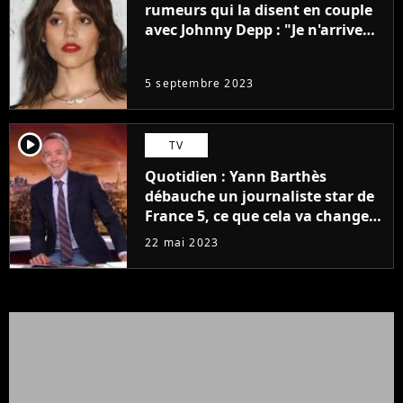
rumeurs qui la disent en couple
avec Johnny Depp : "Je n'arrive
même pas..."
5 septembre 2023
player2
TV
Quotidien : Yann Barthès
débauche un journaliste star de
France 5, ce que cela va changer
à la rentrée
22 mai 2023