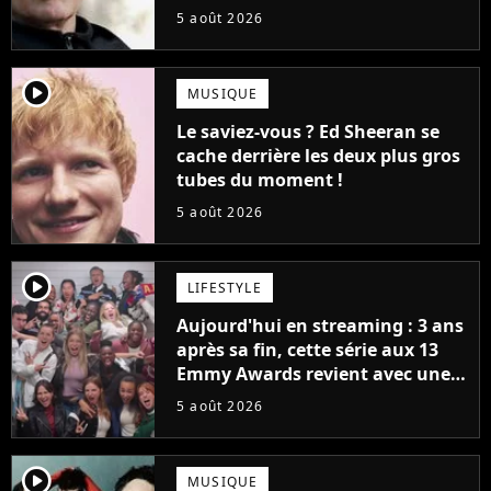
la série (et on ne parle pas du
5 août 2026
bateau)
player2
MUSIQUE
Le saviez-vous ? Ed Sheeran se
cache derrière les deux plus gros
tubes du moment !
5 août 2026
player2
LIFESTYLE
Aujourd'hui en streaming : 3 ans
après sa fin, cette série aux 13
Emmy Awards revient avec une
suite... totalement différente
5 août 2026
player2
MUSIQUE