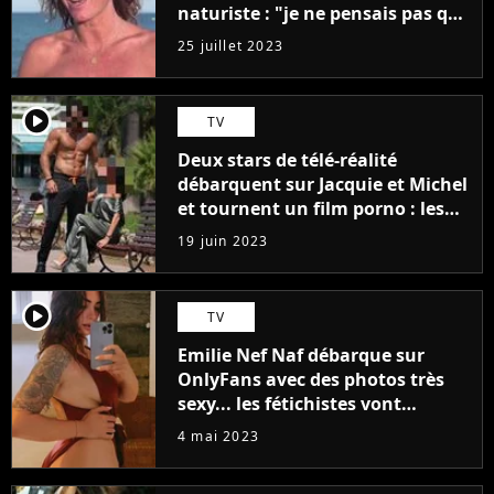
naturiste : "je ne pensais pas que
j'arriverais à le faire..."
25 juillet 2023
player2
TV
Deux stars de télé-réalité
débarquent sur Jacquie et Michel
et tournent un film porno : les
premières images du tournage
19 juin 2023
(exclu)
player2
TV
Emilie Nef Naf débarque sur
OnlyFans avec des photos très
sexy... les fétichistes vont
prendre leur pied !
4 mai 2023