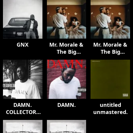
GNX
Mr. Morale &
Mr. Morale &
The Big
The Big
Steppers
Steppers
DAMN.
DAMN.
untitled
COLLECTORS
unmastered.
EDITION.