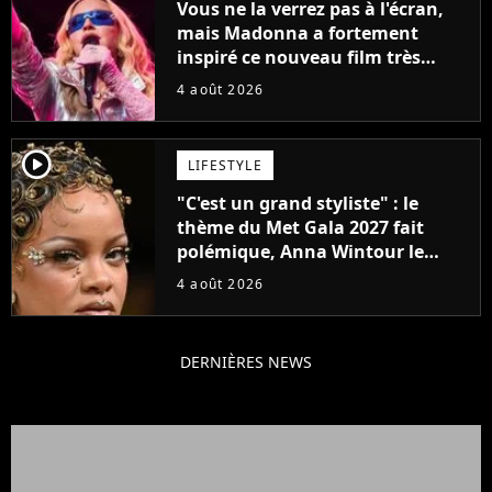
Vous ne la verrez pas à l'écran,
mais Madonna a fortement
inspiré ce nouveau film très
attendu
4 août 2026
player2
LIFESTYLE
"C'est un grand styliste" : le
thème du Met Gala 2027 fait
polémique, Anna Wintour le
défend
4 août 2026
DERNIÈRES NEWS