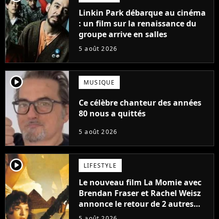
Linkin Park débarque au cinéma
: un film sur la renaissance du
groupe arrive en salles
5 août 2026
player2
MUSIQUE
Ce célèbre chanteur des années
80 nous a quittés
5 août 2026
player2
LIFESTYLE
Le nouveau film La Momie avec
Brendan Fraser et Rachel Weisz
annonce le retour de 2 autres
personnages emblématiques de
5 août 2026