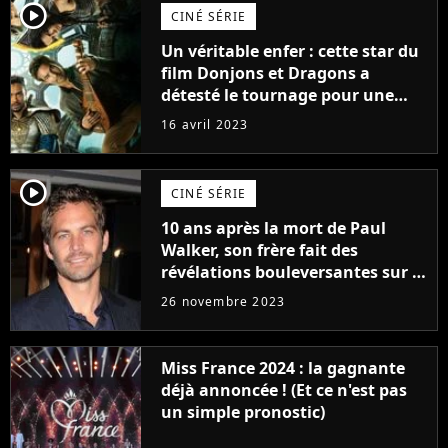
player2
CINÉ SÉRIE
Un véritable enfer : cette star du
film Donjons et Dragons a
détesté le tournage pour une
raison très spéciale
16 avril 2023
player2
CINÉ SÉRIE
10 ans après la mort de Paul
Walker, son frère fait des
révélations bouleversantes sur la
réaction des acteurs de Fast and
26 novembre 2023
Furious
Miss France 2024 : la gagnante
déjà annoncée ! (Et ce n'est pas
un simple pronostic)