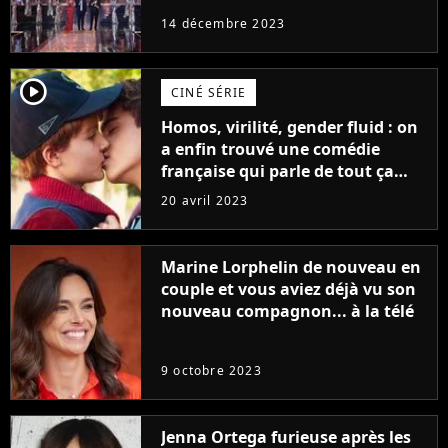
14 décembre 2023
player2
CINÉ SÉRIE
Homos, virilité, gender fluid : on
a enfin trouvé une comédie
française qui parle de tout ça
sans être super ringarde
20 avril 2023
Marine Lorphelin de nouveau en
couple et vous aviez déjà vu son
nouveau compagnon... à la télé
9 octobre 2023
Jenna Ortega furieuse après les