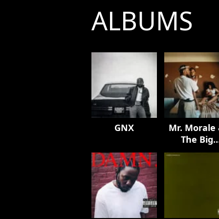
ALBUMS
GNX
Mr. Morale
The Big
Steppers