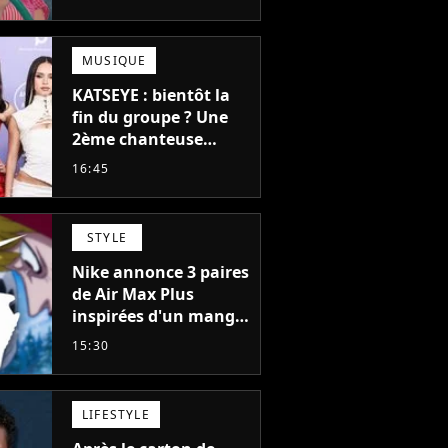
failli nous quitter, "Je
pensais ne plus
jamais chanter"
MUSIQUE
KATSEYE : bientôt la
fin du groupe ? Une
2ème chanteuse
s'éloigne en 6 mois,
16:45
"Prendre cette
décision n’a pas été
facile"
STYLE
Nike annonce 3 paires
de Air Max Plus
inspirées d'un manga
culte de 1190
15:30
chapitres et 115
tomes
LIFESTYLE