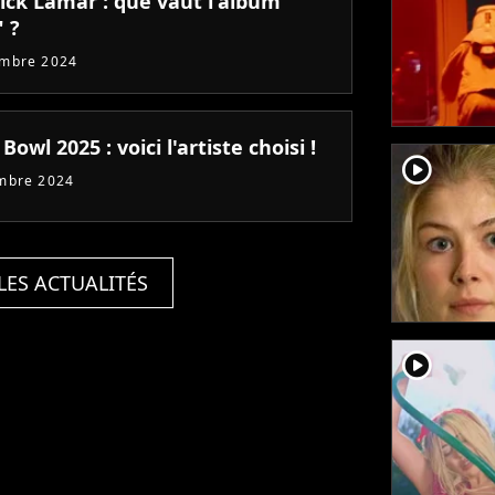
ick Lamar : que vaut l'album
 ?
embre 2024
Bowl 2025 : voici l'artiste choisi !
player2
mbre 2024
LES ACTUALITÉS
player2