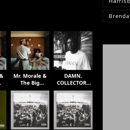
Harris
Brenda
 &
Mr. Morale &
DAMN.
The Big
COLLECTORS
Steppers
EDITION.