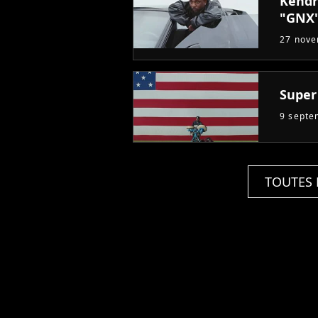
Kendr
"GNX"
27 nov
Super 
9 septe
TOUTES 