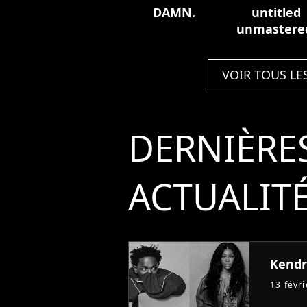
DAMN.
untitled
unmastere
VOIR TOUS LE
DERNIÈRE
ACTUALIT
Kendri
13 févr