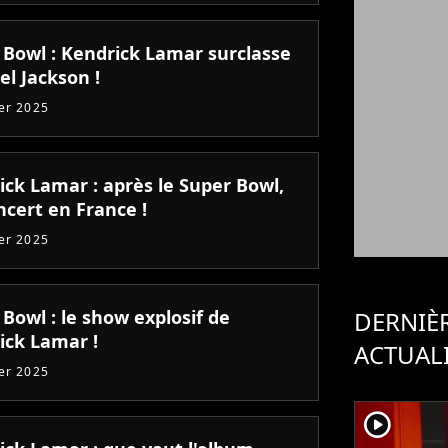
 Bowl : Kendrick Lamar surclasse
el Jackson !
ier 2025
ick Lamar : après le Super Bowl,
ncert en France !
ier 2025
Bowl : le show explosif de
DERNIÈ
ick Lamar !
ACTUAL
ier 2025
player2