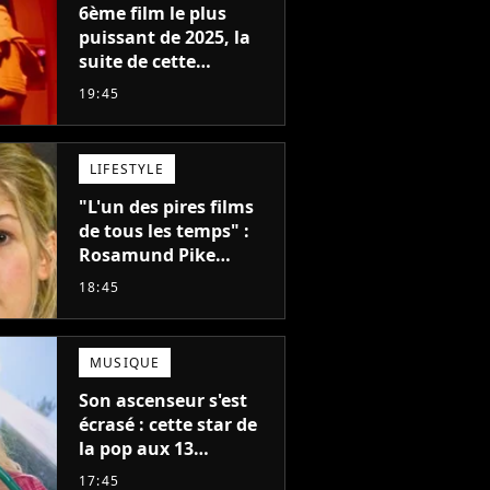
6ème film le plus
puissant de 2025, la
suite de cette
franchise culte est
19:45
menacée : le
réalisateur claque la
porte pour "différends
LIFESTYLE
créatifs"
"L'un des pires films
de tous les temps" :
Rosamund Pike
pensait que ce film
18:45
d'action de science-
fiction avec Dwayne
Johnson mettrait fin à
MUSIQUE
sa carrière
Son ascenseur s'est
écrasé : cette star de
la pop aux 13
milliards d'écoutes a
17:45