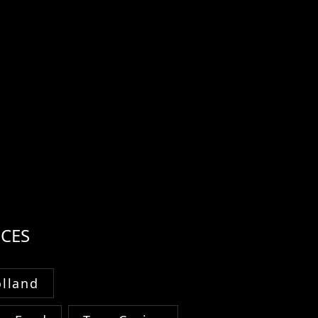
CES
lland