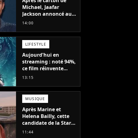
Après le carton de
Michael, Jaafar
Jackson annoncé au
casting d'un film
14:00
d'action avec Will
Smith
LIFESTYLE
Aujourd'hui en
streaming : noté 94%,
ce film réinvente
complètement cette
13:15
franchise de science-
fiction vieille de 40
ans
MUSIQUE
Après Marine et
Helena Bailly, cette
candidate de la Star
Academy adorée du
11:44
public annonce son