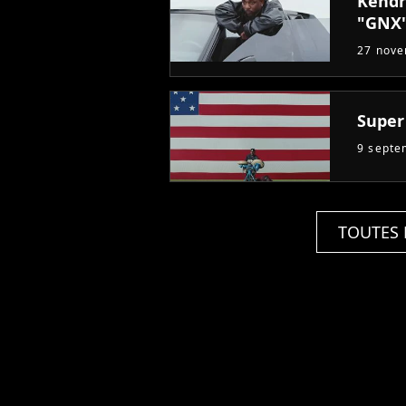
Kendr
"GNX"
27 nov
Super 
9 septe
TOUTES 