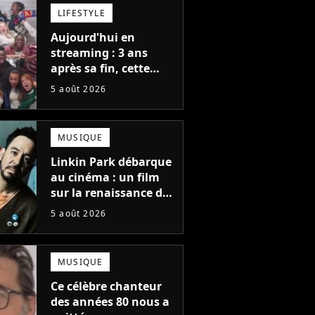
LIFESTYLE
Aujourd'hui en
streaming : 3 ans
après sa fin, cette
série aux 13 Emmy
5 août 2026
Awards revient avec
une suite...
totalement différente
MUSIQUE
Linkin Park débarque
au cinéma : un film
sur la renaissance du
groupe arrive en
5 août 2026
salles
MUSIQUE
Ce célèbre chanteur
des années 80 nous a