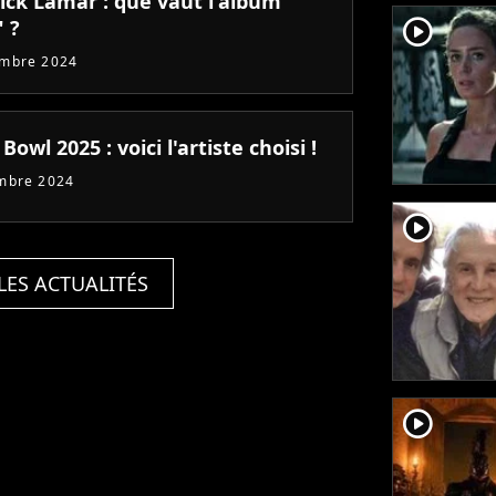
ick Lamar : que vaut l'album
player2
 ?
embre 2024
Bowl 2025 : voici l'artiste choisi !
mbre 2024
player2
LES ACTUALITÉS
player2