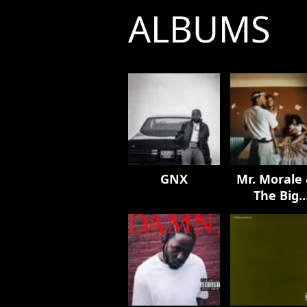
ALBUMS
GNX
Mr. Morale
The Big
Steppers