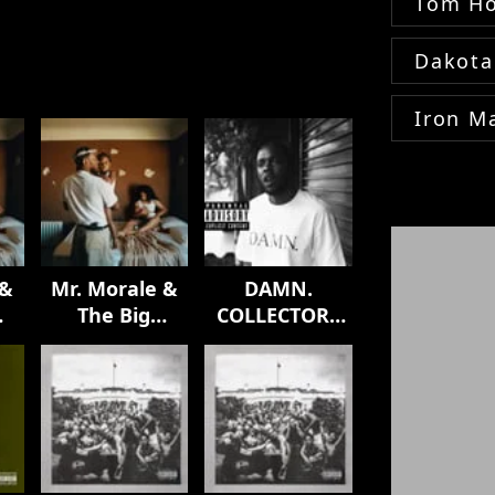
Tom Ho
Dakota
Iron M
 &
Mr. Morale &
DAMN.
The Big
COLLECTORS
Steppers
EDITION.