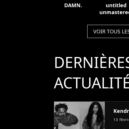
DAMN.
untitled
unmastere
VOIR TOUS LE
DERNIÈRE
ACTUALIT
Kendri
13 févr