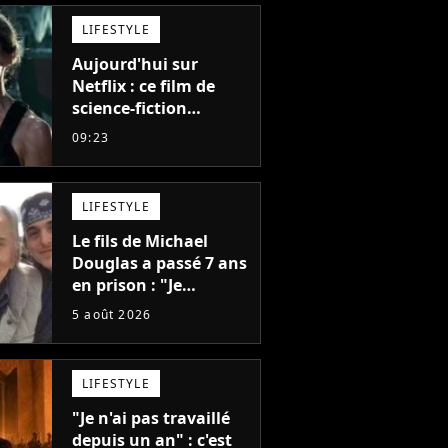
LIFESTYLE
Aujourd'hui sur
Netflix : ce film de
science-fiction
totalement oublié est
09:23
pourtant l'un des
meilleurs des années
2010
LIFESTYLE
Le fils de Michael
Douglas a passé 7 ans
en prison : "Je
distribuais des joints
5 août 2026
pour mon père"
LIFESTYLE
"Je n'ai pas travaillé
depuis un an" : c'est