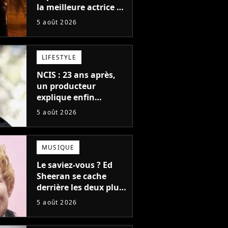
la meilleure actrice de
L'Odyssée, mais
5 août 2026
personne ne veut lui
donner de rôle au
cinéma
LIFESTYLE
NCIS : 23 ans après,
un producteur
explique enfin
l'origine de l'idée la
5 août 2026
plus culte de la série
(et on ne parle pas du
bateau)
MUSIQUE
Le saviez-vous ? Ed
Sheeran se cache
derrière les deux plus
gros tubes du
5 août 2026
moment !