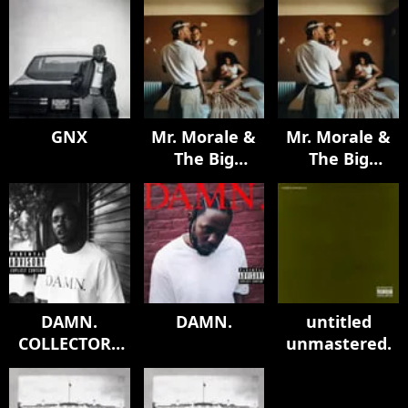
GNX
Mr. Morale &
Mr. Morale &
The Big
The Big
Steppers
Steppers
DAMN.
DAMN.
untitled
COLLECTORS
unmastered.
EDITION.