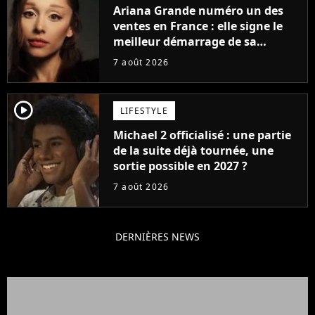
Ariana Grande numéro un des
ventes en France : elle signe le
meilleur démarrage de sa
carrière avec son album Petal
7 août 2026
player2
LIFESTYLE
Michael 2 officialisé : une partie
de la suite déjà tournée, une
sortie possible en 2027 ?
7 août 2026
DERNIÈRES NEWS