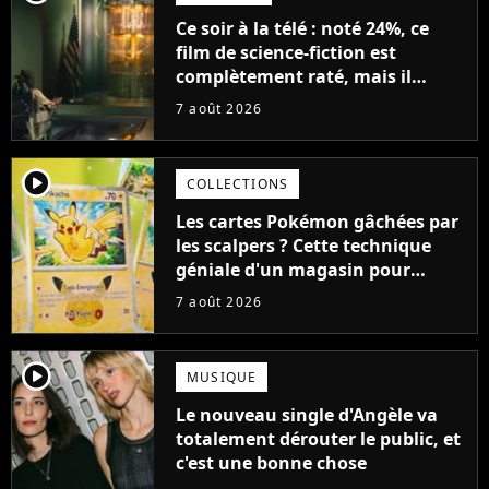
Ce soir à la télé : noté 24%, ce
film de science-fiction est
complètement raté, mais il
aurait pu être encore pire à
7 août 2026
cause de son acteur
player2
COLLECTIONS
Les cartes Pokémon gâchées par
les scalpers ? Cette technique
géniale d'un magasin pour
ruiner les revendeurs
7 août 2026
player2
MUSIQUE
Le nouveau single d'Angèle va
totalement dérouter le public, et
c'est une bonne chose