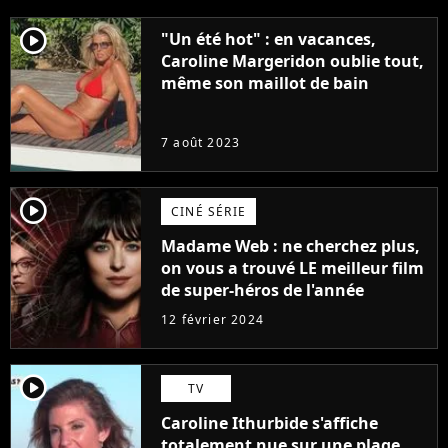
player2
"Un été hot" : en vacances,
Caroline Margeridon oublie tout,
même son maillot de bain
7 août 2023
player2
CINÉ SÉRIE
Madame Web : ne cherchez plus,
on vous a trouvé LE meilleur film
de super-héros de l'année
12 février 2024
player2
TV
Caroline Ithurbide s'affiche
totalement nue sur une plage