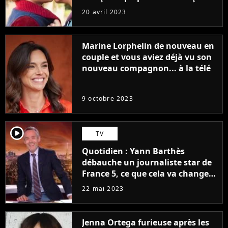
sans être super ringarde
20 avril 2023
Marine Lorphelin de nouveau en
couple et vous aviez déjà vu son
nouveau compagnon... à la télé
9 octobre 2023
player2
TV
Quotidien : Yann Barthès
débauche un journaliste star de
France 5, ce que cela va changer
à la rentrée
22 mai 2023
Jenna Ortega furieuse après les