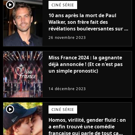
player2
CINÉ SÉRIE
10 ans après la mort de Paul
Walker, son frère fait des
révélations bouleversantes sur la
réaction des acteurs de Fast and
26 novembre 2023
Furious
Miss France 2024 : la gagnante
déjà annoncée ! (Et ce n'est pas
un simple pronostic)
14 décembre 2023
player2
CINÉ SÉRIE
Homos, virilité, gender fluid : on
a enfin trouvé une comédie
française qui parle de tout ça