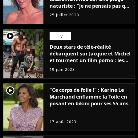
naturiste : "je ne pensais pas que
j'arriverais à le faire..."
25 juillet 2023
player2
TV
Deux stars de télé-réalité
débarquent sur Jacquie et Michel
et tournent un film porno : les
premières images du tournage
19 juin 2023
(exclu)
player2
"Ce corps de folie !" : Karine Le
Marchand enflamme la Toile en
posant en bikini pour ses 55 ans
17 août 2023