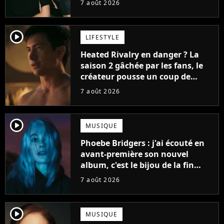
7 août 2026
player2
LIFESTYLE
Heated Rivalry en danger ? La
saison 2 gâchée par les fans, le
créateur pousse un coup de
gueule
7 août 2026
player2
MUSIQUE
Phoebe Bridgers : j'ai écouté en
avant-première son nouvel
album, c'est le bijou de la fin
d'été
7 août 2026
player2
MUSIQUE