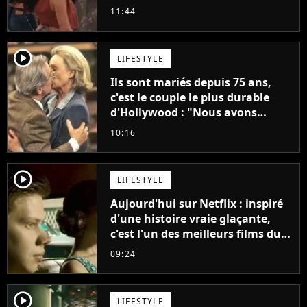
annonce son premier album,
11:44
"C'est tellement puissant"
player2
LIFESTYLE
Ils sont mariés depuis 75 ans,
c'est le couple le plus durable
d'Hollywood : "Nous avons
avancé jour après jour, et les
10:16
jours se sont transformés en
décennies"
player2
LIFESTYLE
Aujourd'hui sur Netflix : inspiré
d'une histoire vraie glaçante,
c'est l'un des meilleurs films du
21ème siècle
09:24
player2
LIFESTYLE