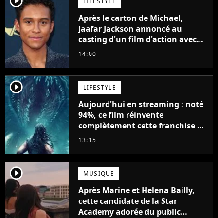
player2
LIFESTYLE
Après le carton de Michael,
Jaafar Jackson annoncé au
casting d'un film d'action avec
Will Smith
14:00
player2
LIFESTYLE
Aujourd'hui en streaming : noté
94%, ce film réinvente
complètement cette franchise de
science-fiction vieille de 40 ans
13:15
player2
MUSIQUE
Après Marine et Helena Bailly,
cette candidate de la Star
Academy adorée du public