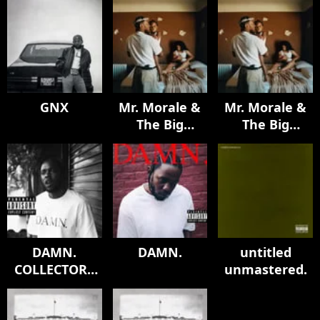
GNX
Mr. Morale &
Mr. Morale &
The Big
The Big
Steppers
Steppers
DAMN.
DAMN.
untitled
COLLECTORS
unmastered.
EDITION.