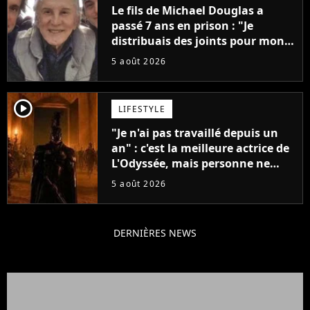
Le fils de Michael Douglas a
passé 7 ans en prison : "Je
distribuais des joints pour mon
père"
5 août 2026
player2
LIFESTYLE
"Je n'ai pas travaillé depuis un
an" : c'est la meilleure actrice de
L'Odyssée, mais personne ne
veut lui donner de rôle au
5 août 2026
cinéma
DERNIÈRES NEWS