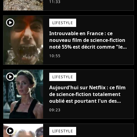
11:33
player2
LIFESTYLE
Introuvable en France : ce
nouveau film de science-fiction
noté 55% est décrit comme "le
plus stupide de l'année"
10:55
player2
LIFESTYLE
Aujourd'hui sur Netflix : ce film
de science-fiction totalement
oublié est pourtant l'un des
meilleurs des années 2010
09:23
player2
LIFESTYLE