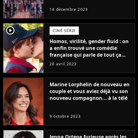
14 décembre 2023
player2
CINÉ SÉRIE
Homos, virilité, gender fluid : on
a enfin trouvé une comédie
française qui parle de tout ça
sans être super ringarde
20 avril 2023
Marine Lorphelin de nouveau en
couple et vous aviez déjà vu son
nouveau compagnon... à la télé
9 octobre 2023
Jenna Ortega furieuse après les