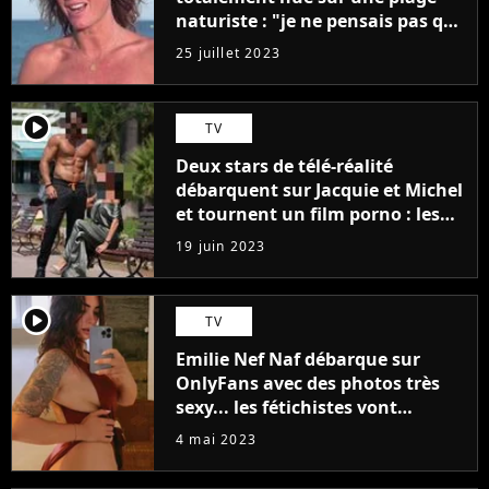
naturiste : "je ne pensais pas que
j'arriverais à le faire..."
25 juillet 2023
player2
TV
Deux stars de télé-réalité
débarquent sur Jacquie et Michel
et tournent un film porno : les
premières images du tournage
19 juin 2023
(exclu)
player2
TV
Emilie Nef Naf débarque sur
OnlyFans avec des photos très
sexy... les fétichistes vont
prendre leur pied !
4 mai 2023