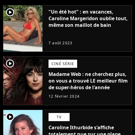
player2
"Un été hot" : en vacances,
Caroline Margeridon oublie tout,
même son maillot de bain
7 août 2023
player2
CINÉ SÉRIE
Madame Web : ne cherchez plus,
on vous a trouvé LE meilleur film
de super-héros de l'année
12 février 2024
player2
TV
Caroline Ithurbide s'affiche
totalement nue sur une plage