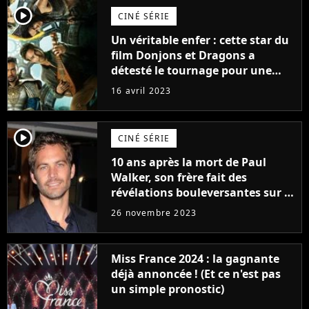
player2
CINÉ SÉRIE
Un véritable enfer : cette star du
film Donjons et Dragons a
détesté le tournage pour une
raison très spéciale
16 avril 2023
player2
CINÉ SÉRIE
10 ans après la mort de Paul
Walker, son frère fait des
révélations bouleversantes sur la
réaction des acteurs de Fast and
26 novembre 2023
Furious
Miss France 2024 : la gagnante
déjà annoncée ! (Et ce n'est pas
un simple pronostic)