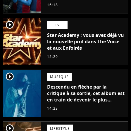
16:18
player2
TV
Star Academy : vous avez déjà vu
la nouvelle prof dans The Voice
et aux Enfoirés
15:20
player2
MUSIQUE
Descendu en flèche par la
critique à sa sortie, cet album est
en train de devenir le plus
populaire de son auteur
14:23
player2
LIFESTYLE