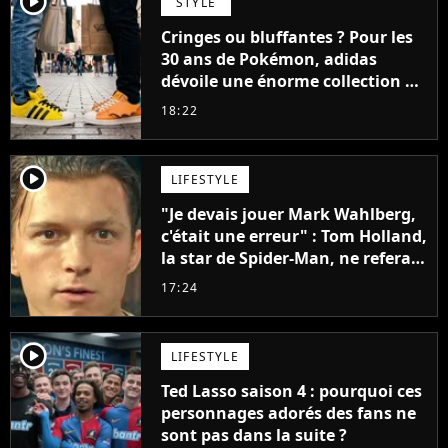
player2
STYLE
Cringes ou bluffantes ? Pour les
30 ans de Pokémon, adidas
dévoile une énorme collection de
sneakers et je ne sais pas quoi en
18:22
penser
player2
LIFESTYLE
"Je devais jouer Mark Wahlberg,
c'était une erreur" : Tom Holland,
la star de Spider-Man, ne referait
pas ce blockbuster
17:24
player2
LIFESTYLE
Ted Lasso saison 4 : pourquoi ces
personnages adorés des fans ne
sont pas dans la suite ?