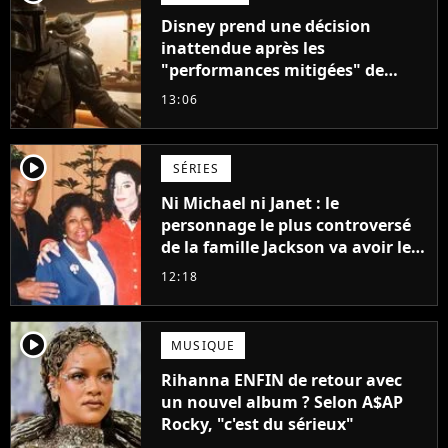
Disney prend une décision
inattendue après les
"performances mitigées" de
Vaiana et The Mandalorian &
13:06
Grogu au box-office
player2
SÉRIES
Ni Michael ni Janet : le
personnage le plus controversé
de la famille Jackson va avoir le
droit à sa propre série
12:18
player2
MUSIQUE
Rihanna ENFIN de retour avec
un nouvel album ? Selon A$AP
Rocky, "c'est du sérieux"