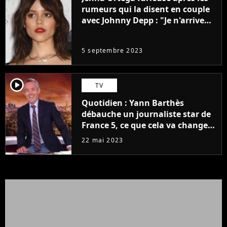
rumeurs qui la disent en couple
avec Johnny Depp : "Je n'arrive
même pas..."
5 septembre 2023
player2
TV
Quotidien : Yann Barthès
débauche un journaliste star de
France 5, ce que cela va changer
à la rentrée
22 mai 2023