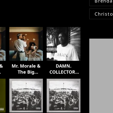
Brenda
Christ
 &
Mr. Morale &
DAMN.
The Big
COLLECTORS
Steppers
EDITION.