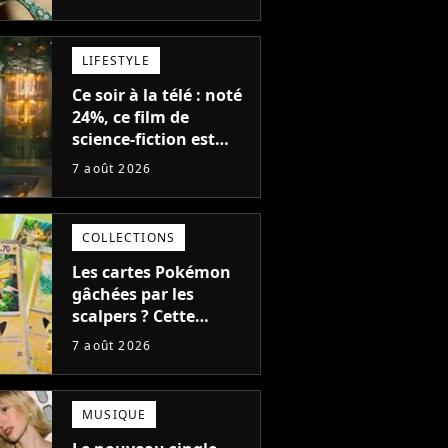
des meilleurs films du
21ème siècle
LIFESTYLE
Ce soir à la télé : noté
24%, ce film de
science-fiction est
complètement raté,
7 août 2026
mais il aurait pu être
encore pire à cause de
son acteur
COLLECTIONS
Les cartes Pokémon
gâchées par les
scalpers ? Cette
technique géniale
7 août 2026
d'un magasin pour
ruiner les revendeurs
MUSIQUE