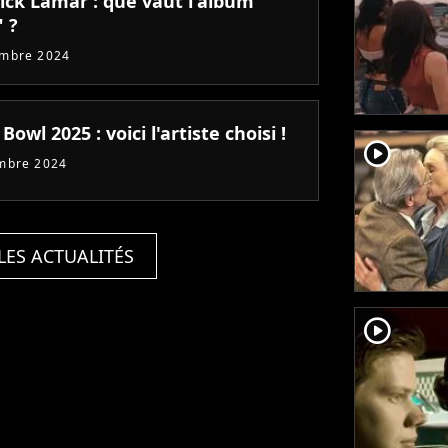
ick Lamar : que vaut l'album
 ?
embre 2024
Bowl 2025 : voici l'artiste choisi !
player2
mbre 2024
LES ACTUALITÉS
player2