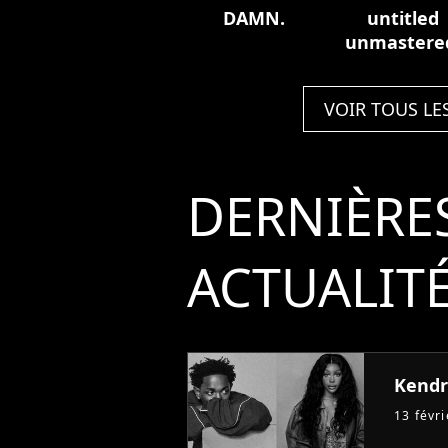
DAMN.
untitled
unmastere
VOIR TOUS LE
DERNIÈRE
ACTUALIT
Kendri
13 févr