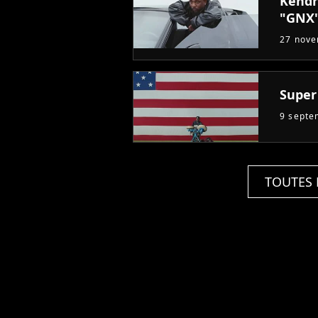
Kendr
"GNX"
27 nov
Super 
9 septe
TOUTES 