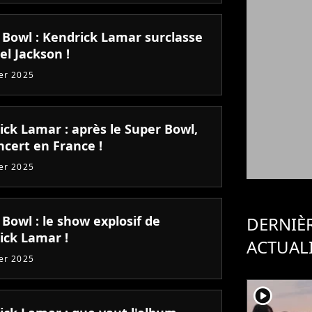
 Bowl : Kendrick Lamar surclasse
el Jackson !
ier 2025
ick Lamar : après le Super Bowl,
ncert en France !
ier 2025
Bowl : le show explosif de
DERNIÈ
ick Lamar !
ACTUAL
ier 2025
player2