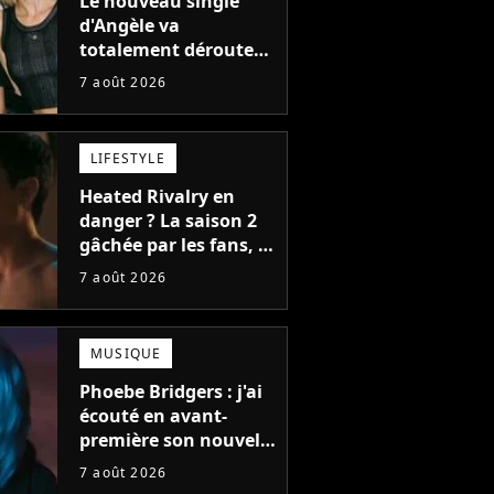
Le nouveau single
d'Angèle va
totalement dérouter
le public, et c'est une
7 août 2026
bonne chose
LIFESTYLE
Heated Rivalry en
danger ? La saison 2
gâchée par les fans, le
créateur pousse un
7 août 2026
coup de gueule
MUSIQUE
Phoebe Bridgers : j'ai
écouté en avant-
première son nouvel
album, c'est le bijou
7 août 2026
de la fin d'été