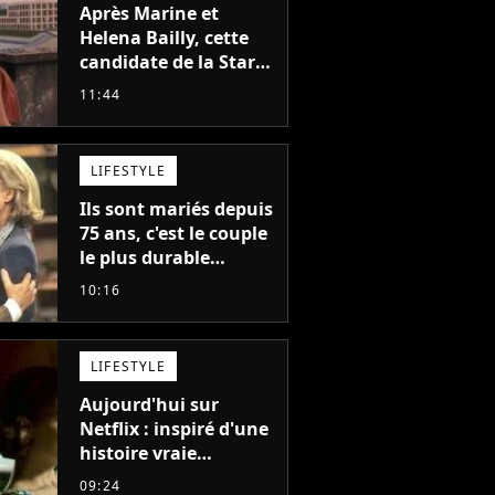
Après Marine et
Helena Bailly, cette
candidate de la Star
Academy adorée du
11:44
public annonce son
premier album, "C'est
tellement puissant"
LIFESTYLE
Ils sont mariés depuis
75 ans, c'est le couple
le plus durable
d'Hollywood : "Nous
10:16
avons avancé jour
après jour, et les jours
se sont transformés
LIFESTYLE
en décennies"
Aujourd'hui sur
Netflix : inspiré d'une
histoire vraie
glaçante, c'est l'un
09:24