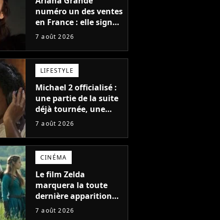
Ariana Grande
numéro un des ventes
en France : elle signe
le meilleur démarrage
7 août 2026
de sa carrière avec
son album Petal
LIFESTYLE
Michael 2 officialisé :
une partie de la suite
déjà tournée, une
sortie possible en
7 août 2026
2027 ?
CINÉMA
Le film Zelda
marquera la toute
dernière apparition
de cet acteur
7 août 2026
emblématique