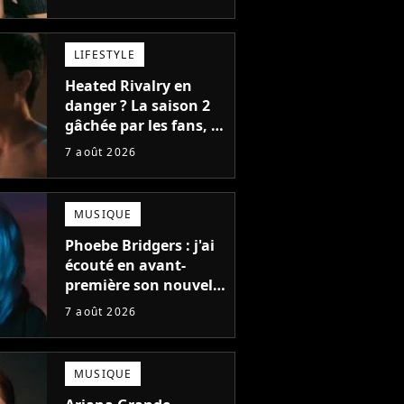
bonne chose
LIFESTYLE
Heated Rivalry en
danger ? La saison 2
gâchée par les fans, le
créateur pousse un
7 août 2026
coup de gueule
MUSIQUE
Phoebe Bridgers : j'ai
écouté en avant-
première son nouvel
album, c'est le bijou
7 août 2026
de la fin d'été
MUSIQUE