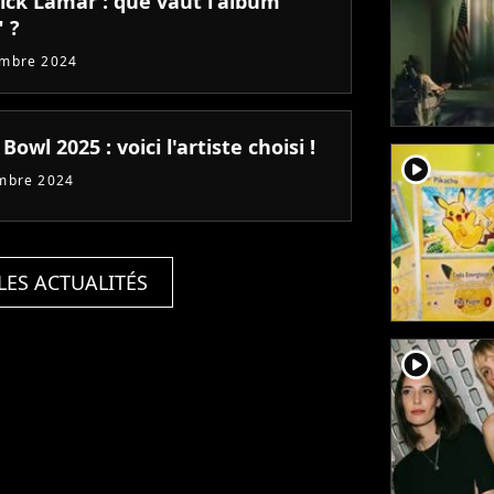
ick Lamar : que vaut l'album
 ?
embre 2024
Bowl 2025 : voici l'artiste choisi !
player2
mbre 2024
LES ACTUALITÉS
player2