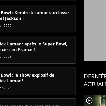
 Bowl : Kendrick Lamar surclasse
el Jackson !
ier 2025
ick Lamar : après le Super Bowl,
ncert en France !
ier 2025
Bowl : le show explosif de
DERNIÈ
ick Lamar !
ACTUAL
ier 2025
player2