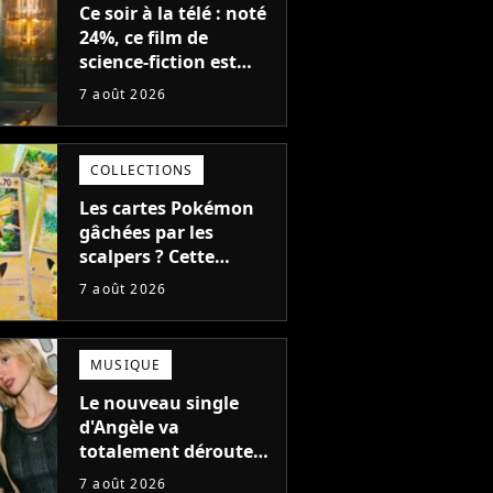
Ce soir à la télé : noté
24%, ce film de
science-fiction est
complètement raté,
7 août 2026
mais il aurait pu être
encore pire à cause de
son acteur
COLLECTIONS
Les cartes Pokémon
gâchées par les
scalpers ? Cette
technique géniale
7 août 2026
d'un magasin pour
ruiner les revendeurs
MUSIQUE
Le nouveau single
d'Angèle va
totalement dérouter
le public, et c'est une
7 août 2026