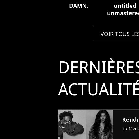
DAMN.
untitled
unmastere
VOIR TOUS LE
DERNIÈRE
ACTUALIT
Kendri
13 févr