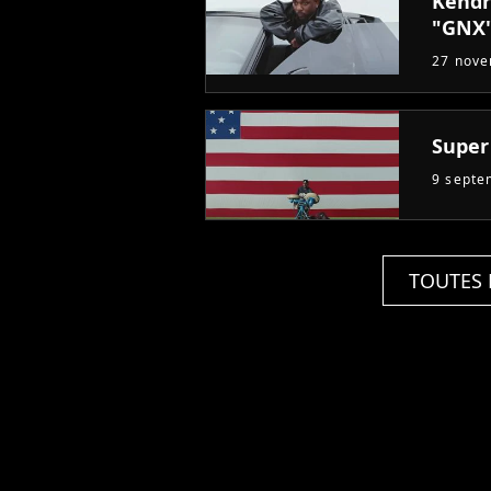
Kendr
"GNX"
27 nov
Super 
9 septe
TOUTES 