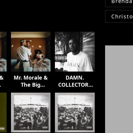
Brenda
Christ
 &
Mr. Morale &
DAMN.
The Big
COLLECTORS
Steppers
EDITION.