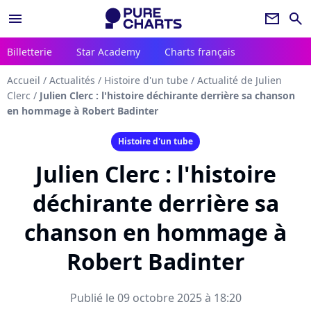
menu
newsletter
search
Billetterie
Star Academy
Charts français
Accueil
/
Actualités
/
Histoire d'un tube
/
Actualité de Julien
Clerc
/
Julien Clerc : l'histoire déchirante derrière sa chanson
en hommage à Robert Badinter
Histoire d'un tube
Julien Clerc : l'histoire
déchirante derrière sa
chanson en hommage à
Robert Badinter
Publié le 09 octobre 2025 à 18:20