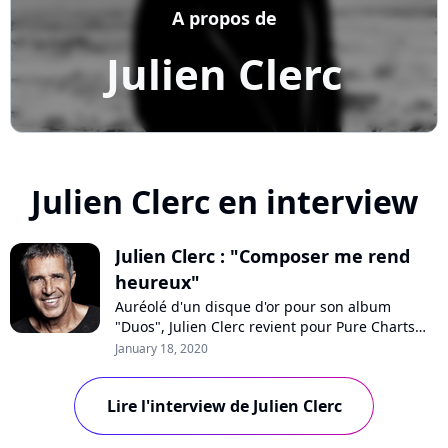
A propos de
Julien Clerc
Julien Clerc en interview
Julien Clerc : "Composer me rend
heureux"
Auréolé d'un disque d'or pour son album
"Duos", Julien Clerc revient pour Pure Charts
sur la genèse de ce projet rempli de jolies
January 18, 2020
chansons et de belles collaborations. L'occasion
de dresser le bilan d'une carrière étalée sur
Lire l'interview de Julien Clerc
cinq décennies avec un artiste qui n'a jamais
perdu la flamme.