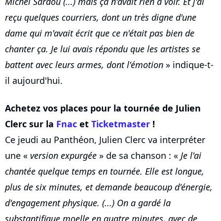
Michel Sardou (...) mais ça n'avait rien à voir. Et j'ai
reçu quelques courriers, dont un très digne d'une
dame qui m'avait écrit que ce n'était pas bien de
chanter ça. Je lui avais répondu que les artistes se
battent avec leurs armes, dont l'émotion
» indique-t-
il aujourd'hui.
Achetez vos places pour la tournée de Julien
Clerc sur la
Fnac
et
Ticketmaster
!
Ce jeudi au Panthéon, Julien Clerc va interpréter
une «
version expurgée
» de sa chanson : «
Je l'ai
chantée quelque temps en tournée. Elle est longue,
plus de six minutes, et demande beaucoup d'énergie,
d'engagement physique. (...) On a gardé la
substantifique moelle en quatre minutes, avec de