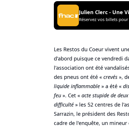
Julien Clerc - Une V
Réservez vos billets pour 
Les Restos du Coeur vivent un
d'abord puisque ce vendredi d
l'association ont été vandalisé
des pneus ont été «
crevés
», d
liquide inflammable
» a été «
di
feu
». Cet «
acte stupide de deux
difficulté
» les 52 centres de l'a
Sarrazin, le président des Res
cadre de l'enquête, un mineur d