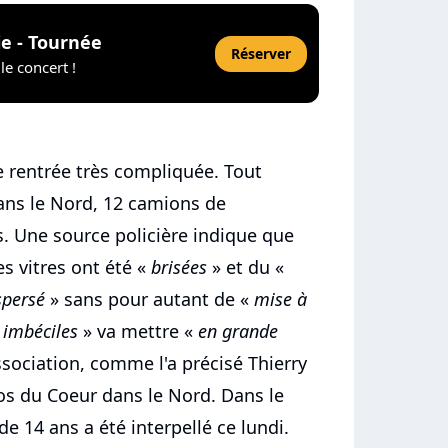
ie - Tournée
Réserver
le concert !
e rentrée très compliquée. Tout
ans le Nord, 12 camions de
s. Une source policière indique que
es vitres ont été «
brisées
» et du «
spersé
» sans pour autant de «
mise à
 imbéciles
» va mettre «
en grande
ssociation, comme l'a précisé Thierry
tos du Coeur dans le Nord. Dans le
e 14 ans a été interpellé ce lundi.