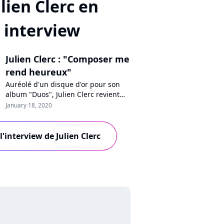
ulien Clerc en
interview
Julien Clerc : "Composer me
rend heureux"
Auréolé d'un disque d'or pour son
album "Duos", Julien Clerc revient
pour Pure Charts sur la genèse de ce
January 18, 2020
projet rempli de jolies chansons et
de belles collaborations. L'occasion
de dresser le bilan d'une carrière
 l'interview de Julien Clerc
étalée sur cinq décennies avec un
artiste qui n'a jamais perdu la
flamme.