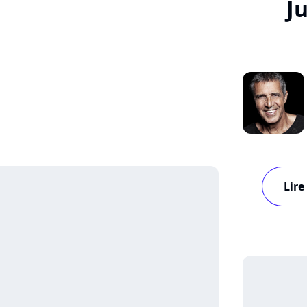
J
Lire