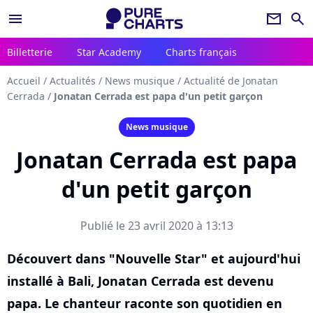
menu
newsletter
search
Billetterie
Star Academy
Charts français
Accueil
/
Actualités
/
News musique
/
Actualité de Jonatan
Cerrada
/
Jonatan Cerrada est papa d'un petit garçon
News musique
Jonatan Cerrada est papa
d'un petit garçon
Publié le 23 avril 2020 à 13:13
Découvert dans "Nouvelle Star" et aujourd'hui
installé à Bali, Jonatan Cerrada est devenu
papa. Le chanteur raconte son quotidien en