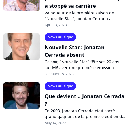
a stoppé sa carrière
Vainqueur de la première saison de
"Nouvelle Star", Jonatan Cerrada a
retracé son parcours dans l'émission "Ça
April 13, 2023
commence aujourd'hui" sur France 2.
Face...
News musique
Nouvelle Star : Jonatan
Cerrada absent
Ce soir, "Nouvelle Star" fête ses 20 ans
sur M6 avec une première émission
placée sous le signe de la nostalgie. Si les
February 15, 2023
anciens candidats reviendront...
News musique
Que devient... Jonatan Cerrada
?
En 2003, Jonatan Cerrada était sacré
grand gagnant de la première édition de
l'émission "Nouvelle Star" et représentait
May 14, 2022
dans la foulée la France à l'Eurovision....