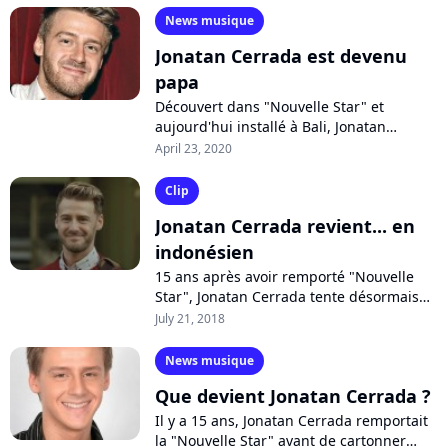
News musique
Jonatan Cerrada est devenu
papa
Découvert dans "Nouvelle Star" et
aujourd'hui installé à Bali, Jonatan
Cerrada est devenu papa. Le chanteur
April 23, 2020
raconte son quotidien en plein
confinement...
Clip
Jonatan Cerrada revient... en
indonésien
15 ans après avoir remporté "Nouvelle
Star", Jonatan Cerrada tente désormais
l'expérience en Indonésie où il s'est
July 21, 2018
récemment installé. Rôle principal...
News musique
Que devient Jonatan Cerrada ?
Il y a 15 ans, Jonatan Cerrada remportait
la "Nouvelle Star" avant de cartonner