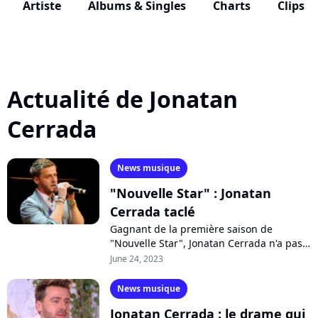
Artiste
Albums & Singles
Charts
Clips
Actualité de Jonatan
Cerrada
News musique
"Nouvelle Star" : Jonatan
Cerrada taclé
Gagnant de la première saison de
"Nouvelle Star", Jonatan Cerrada n'a pas
participé aux émissions des 20 ans de
June 24, 2023
l'émission. Une absence
incompréhensible...
News musique
Jonatan Cerrada : le drame qui