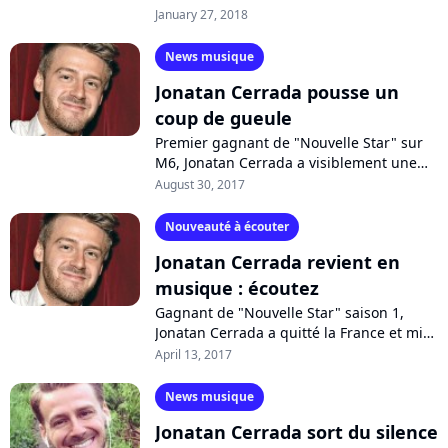
avec la reprise "Je voulais te dire que je
January 27, 2018
t'attends". Aujourd'hui, le...
News musique
Jonatan Cerrada pousse un
coup de gueule
Premier gagnant de "Nouvelle Star" sur
M6, Jonatan Cerrada a visiblement une
dent contre la chaîne qui l'a révélé. Invité
August 30, 2017
à venir chanter sur une émission...
Nouveauté à écouter
Jonatan Cerrada revient en
musique : écoutez
Gagnant de "Nouvelle Star" saison 1,
Jonatan Cerrada a quitté la France et mis
un terme à sa carrière musicale après la
April 13, 2017
mort de son frère. Aujourd'hui,...
News musique
Jonatan Cerrada sort du silence