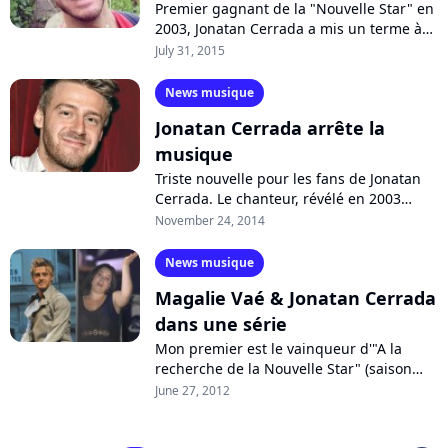
Premier gagnant de la "Nouvelle Star" en
2003, Jonatan Cerrada a mis un terme à
sa carrière après le tragique décès de
July 31, 2015
son frère, survenu en mai 2014....
News musique
Jona­tan Cerrada arrête la
musique
Triste nouvelle pour les fans de Jonatan
Cerrada. Le chanteur, révélé en 2003
grâce à sa victoire dans la 1ère saison du
November 24, 2014
télé-crochet "À la Recherche...
News musique
Magalie Vaé & Jonatan Cerrada
dans une série
Mon premier est le vainqueur d'"A la
recherche de la Nouvelle Star" (saison
2003), mon second a gagné la "Star
June 27, 2012
Academy" (5e saison), mon tout sera
produit...