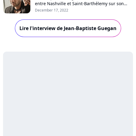
entre Nashville et Saint-Barthélemy sur son
nouvel album "Toutes les larmes sèchent un
December 17, 2022
jour". Ses racines bretonnes, les galères de ses
débuts, son hommage à Johnny Hallyday : le
Lire l'interview de Jean-Baptiste Guegan
chanteur se confie en toute franchise en
interview pour Purecharts.