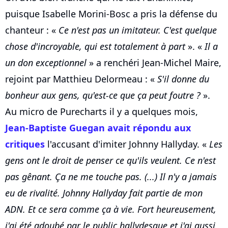
puisque Isabelle Morini-Bosc a pris la défense du
chanteur : «
Ce n'est pas un imitateur. C'est quelque
chose d'incroyable, qui est totalement à part
». «
Il a
un don exceptionnel
» a renchéri Jean-Michel Maire,
rejoint par Matthieu Delormeau : «
S'il donne du
bonheur aux gens, qu'est-ce que ça peut foutre ?
».
Au micro de Purecharts il y a quelques mois,
Jean-Baptiste Guegan avait répondu aux
critiques
l'accusant d'imiter Johnny Hallyday. «
Les
gens ont le droit de penser ce qu'ils veulent. Ce n'est
pas gênant. Ça ne me touche pas. (...) Il n'y a jamais
eu de rivalité. Johnny Hallyday fait partie de mon
ADN. Et ce sera comme ça à vie. Fort heureusement,
j'ai été adoubé par le public hallydesque et j'ai aussi