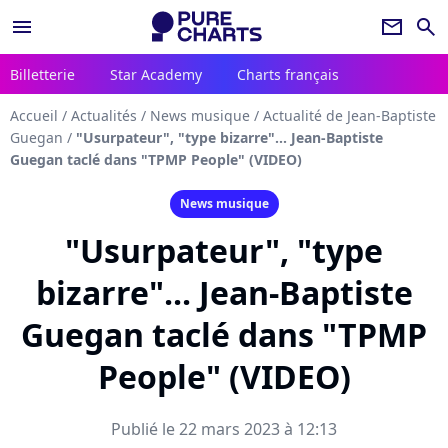
menu
newsletter
search
Billetterie
Star Academy
Charts français
Accueil
/
Actualités
/
News musique
/
Actualité de Jean-Baptiste
Guegan
/
"Usurpateur", "type bizarre"... Jean-Baptiste
Guegan taclé dans "TPMP People" (VIDEO)
News musique
"Usurpateur", "type
bizarre"... Jean-Baptiste
Guegan taclé dans "TPMP
People" (VIDEO)
Publié le 22 mars 2023 à 12:13