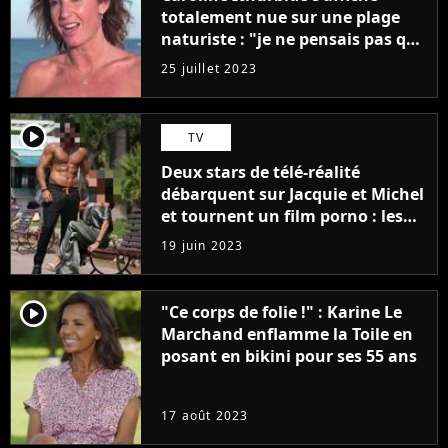
totalement nue sur une plage
naturiste : "je ne pensais pas que
j'arriverais à le faire..."
25 juillet 2023
player2
TV
Deux stars de télé-réalité
débarquent sur Jacquie et Michel
et tournent un film porno : les
premières images du tournage
19 juin 2023
(exclu)
player2
"Ce corps de folie !" : Karine Le
Marchand enflamme la Toile en
posant en bikini pour ses 55 ans
17 août 2023