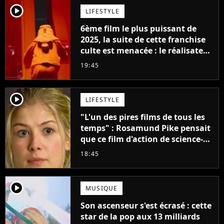
player2
LIFESTYLE
6ème film le plus puissant de
2025, la suite de cette franchise
culte est menacée : le réalisateur
claque la porte pour "différends
19:45
créatifs"
player2
LIFESTYLE
"L'un des pires films de tous les
temps" : Rosamund Pike pensait
que ce film d'action de science-
fiction avec Dwayne Johnson
18:45
mettrait fin à sa carrière
player2
MUSIQUE
Son ascenseur s'est écrasé : cette
star de la pop aux 13 milliards