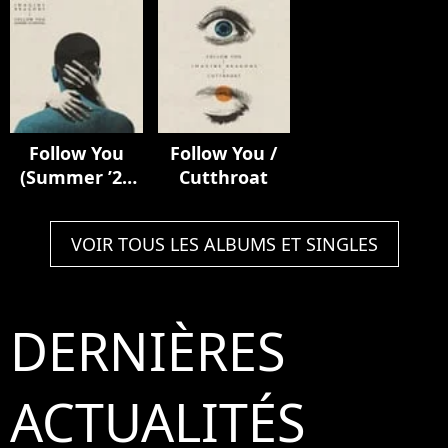
Deluxe)
Follow You
Follow You /
(Summer ’21
Cutthroat
Version)
VOIR TOUS LES ALBUMS ET SINGLES
DERNIÈRES
ACTUALITÉS