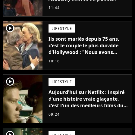
annonce son premier album,
11:44
"C'est tellement puissant"
player2
LIFESTYLE
Ils sont mariés depuis 75 ans,
c'est le couple le plus durable
d'Hollywood : "Nous avons
avancé jour après jour, et les
10:16
jours se sont transformés en
décennies"
player2
LIFESTYLE
Aujourd'hui sur Netflix : inspiré
d'une histoire vraie glaçante,
c'est l'un des meilleurs films du
21ème siècle
09:24
player2