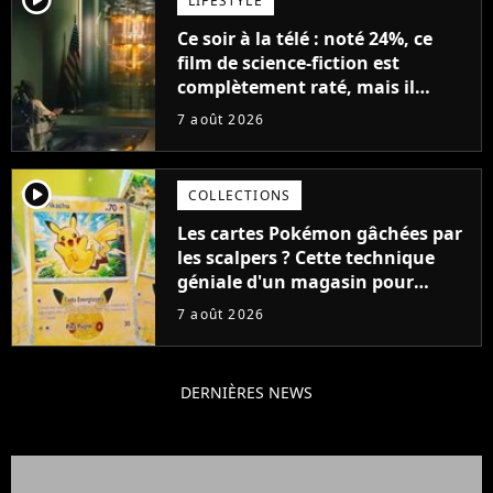
LIFESTYLE
Ce soir à la télé : noté 24%, ce
film de science-fiction est
complètement raté, mais il
aurait pu être encore pire à
7 août 2026
cause de son acteur
player2
COLLECTIONS
Les cartes Pokémon gâchées par
les scalpers ? Cette technique
géniale d'un magasin pour
ruiner les revendeurs
7 août 2026
DERNIÈRES NEWS