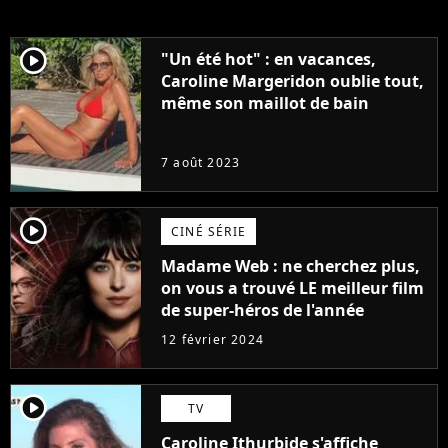
player2
"Un été hot" : en vacances,
Caroline Margeridon oublie tout,
même son maillot de bain
7 août 2023
player2
CINÉ SÉRIE
Madame Web : ne cherchez plus,
on vous a trouvé LE meilleur film
de super-héros de l'année
12 février 2024
player2
TV
Caroline Ithurbide s'affiche