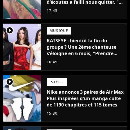
d'écoutes a failli nous quitter, "Je
pensais ne plus jamais chanter"
17:45
player2
MUSIQUE
KATSEYE : bientôt la fin du
groupe ? Une 2ème chanteuse
s'éloigne en 6 mois, "Prendre
cette décision n’a pas été facile"
16:45
player2
STYLE
Nike annonce 3 paires de Air Max
Plus inspirées d'un manga culte
de 1190 chapitres et 115 tomes
15:30