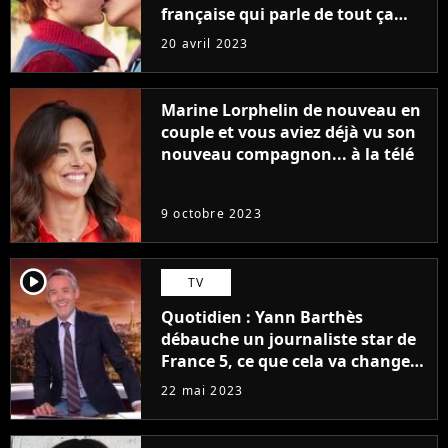
française qui parle de tout ça
sans être super ringarde
20 avril 2023
Marine Lorphelin de nouveau en
couple et vous aviez déjà vu son
nouveau compagnon... à la télé
9 octobre 2023
player2
TV
Quotidien : Yann Barthès
débauche un journaliste star de
France 5, ce que cela va changer
à la rentrée
22 mai 2023