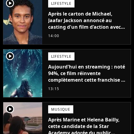
player2
LIFESTYLE
Après le carton de Michael,
Jaafar Jackson annoncé au
casting d'un film d'action avec
Will Smith
14:00
player2
LIFESTYLE
Aujourd'hui en streaming : noté
94%, ce film réinvente
complètement cette franchise de
science-fiction vieille de 40 ans
13:15
player2
MUSIQUE
Après Marine et Helena Bailly,
cette candidate de la Star
Academy adorée du public