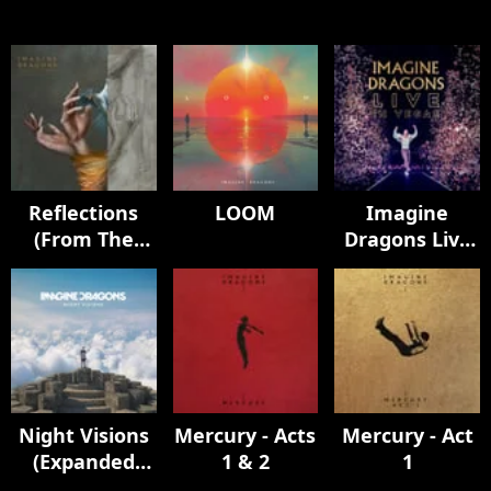
Reflections
LOOM
Imagine
(From The
Dragons Live
Vault Of
in Vegas
Smoke +
Mirrors)
Night Visions
Mercury - Acts
Mercury - Act
(Expanded
1 & 2
1
Edition / Super