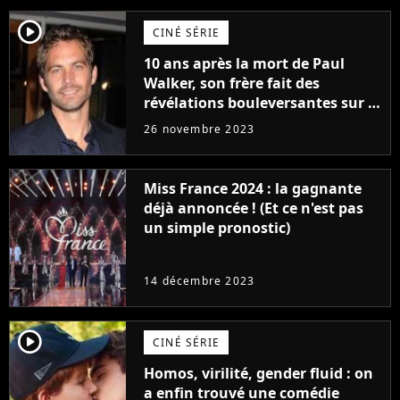
player2
CINÉ SÉRIE
10 ans après la mort de Paul
Walker, son frère fait des
révélations bouleversantes sur la
réaction des acteurs de Fast and
26 novembre 2023
Furious
Miss France 2024 : la gagnante
déjà annoncée ! (Et ce n'est pas
un simple pronostic)
14 décembre 2023
player2
CINÉ SÉRIE
Homos, virilité, gender fluid : on
a enfin trouvé une comédie