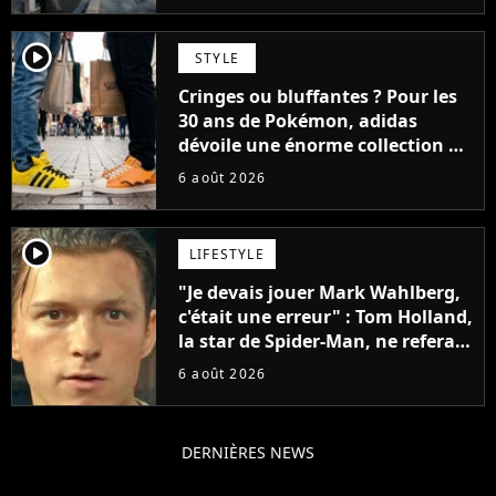
player2
STYLE
Cringes ou bluffantes ? Pour les
30 ans de Pokémon, adidas
dévoile une énorme collection de
sneakers et je ne sais pas quoi en
6 août 2026
penser
player2
LIFESTYLE
"Je devais jouer Mark Wahlberg,
c'était une erreur" : Tom Holland,
la star de Spider-Man, ne referait
pas ce blockbuster
6 août 2026
DERNIÈRES NEWS