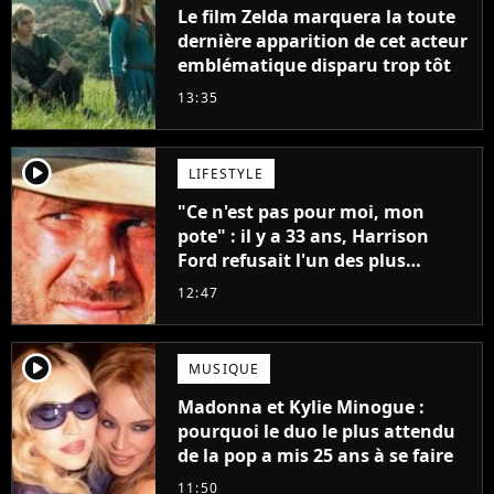
Le film Zelda marquera la toute
dernière apparition de cet acteur
emblématique disparu trop tôt
13:35
player2
LIFESTYLE
"Ce n'est pas pour moi, mon
pote" : il y a 33 ans, Harrison
Ford refusait l'un des plus
grands succès de tous les temps
12:47
player2
MUSIQUE
Madonna et Kylie Minogue :
pourquoi le duo le plus attendu
de la pop a mis 25 ans à se faire
11:50