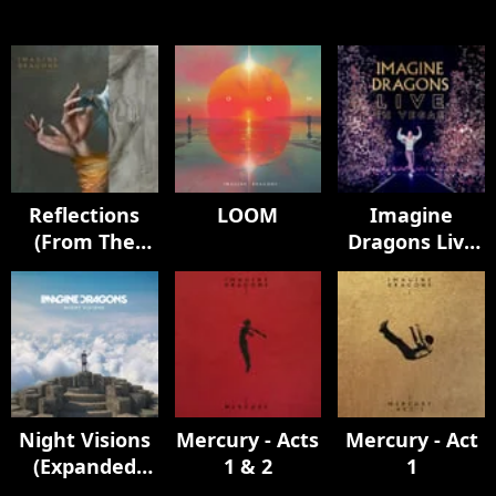
Reflections
LOOM
Imagine
(From The
Dragons Live
Vault Of
in Vegas
Smoke +
Mirrors)
Night Visions
Mercury - Acts
Mercury - Act
(Expanded
1 & 2
1
Edition / Super