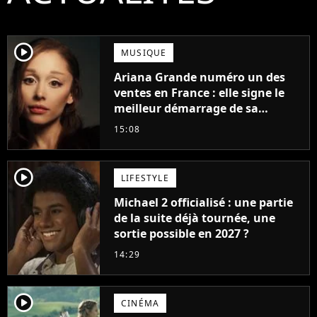
player2
MUSIQUE
Ariana Grande numéro un des
ventes en France : elle signe le
meilleur démarrage de sa
carrière avec son album Petal
15:08
player2
LIFESTYLE
Michael 2 officialisé : une partie
de la suite déjà tournée, une
sortie possible en 2027 ?
14:29
player2
CINÉMA