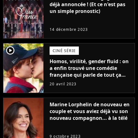
déjà annoncée ! (Et ce n'est pas
un simple pronostic)
14 décembre 2023
player2
CINÉ SÉRIE
Homos, virilité, gender fluid : on
a enfin trouvé une comédie
française qui parle de tout ça
sans être super ringarde
20 avril 2023
Marine Lorphelin de nouveau en
couple et vous aviez déjà vu son
nouveau compagnon... à la télé
9 octobre 2023