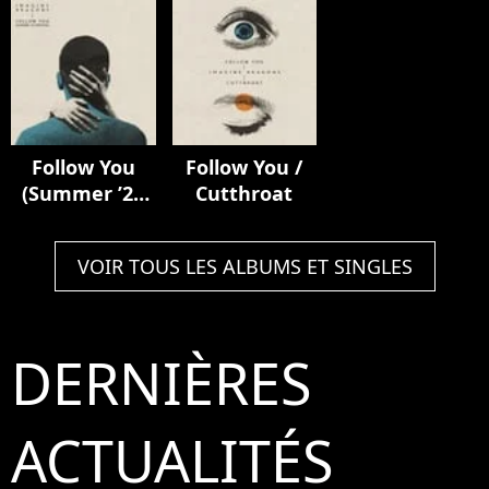
Deluxe)
Follow You
Follow You /
(Summer ’21
Cutthroat
Version)
VOIR TOUS LES ALBUMS ET SINGLES
DERNIÈRES
ACTUALITÉS