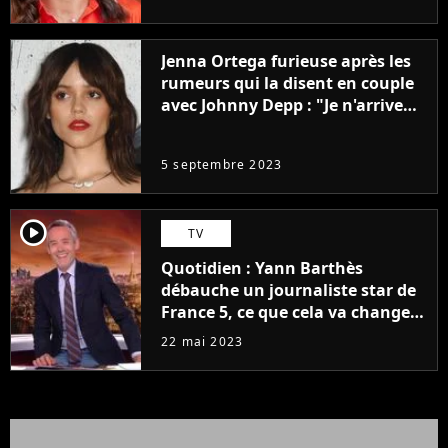
Jenna Ortega furieuse après les
rumeurs qui la disent en couple
avec Johnny Depp : "Je n'arrive
même pas..."
5 septembre 2023
player2
TV
Quotidien : Yann Barthès
débauche un journaliste star de
France 5, ce que cela va changer
à la rentrée
22 mai 2023