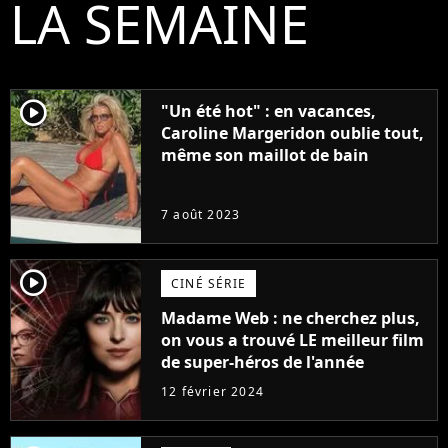
LA SEMAINE
player2
"Un été hot" : en vacances,
Caroline Margeridon oublie tout,
même son maillot de bain
7 août 2023
player2
CINÉ SÉRIE
Madame Web : ne cherchez plus,
on vous a trouvé LE meilleur film
de super-héros de l'année
12 février 2024