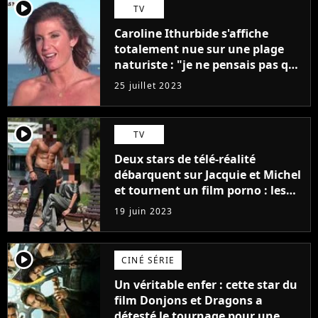
player2
TV
Caroline Ithurbide s'affiche
totalement nue sur une plage
naturiste : "je ne pensais pas que
j'arriverais à le faire..."
25 juillet 2023
player2
TV
Deux stars de télé-réalité
débarquent sur Jacquie et Michel
et tournent un film porno : les
premières images du tournage
19 juin 2023
(exclu)
player2
CINÉ SÉRIE
Un véritable enfer : cette star du
film Donjons et Dragons a
détesté le tournage pour une