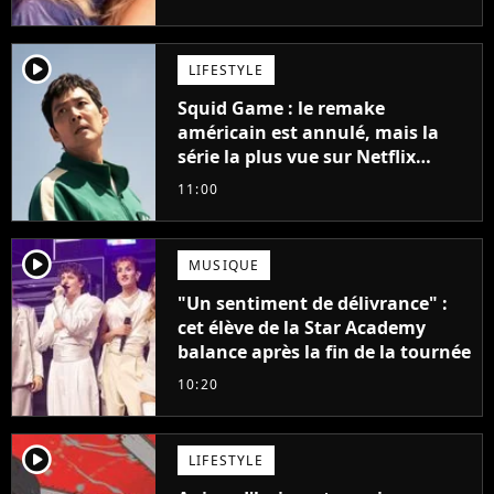
player2
LIFESTYLE
Squid Game : le remake
américain est annulé, mais la
série la plus vue sur Netflix
pourrait avoir une version
11:00
française
player2
MUSIQUE
"Un sentiment de délivrance" :
cet élève de la Star Academy
balance après la fin de la tournée
10:20
player2
LIFESTYLE