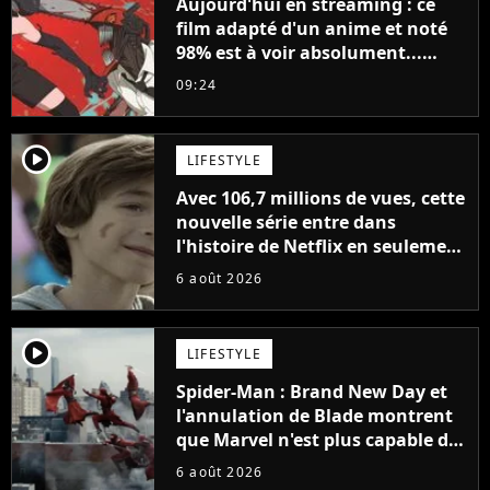
Aujourd'hui en streaming : ce
film adapté d'un anime et noté
98% est à voir absolument...
sinon vous ne comprendrez plus
09:24
la série
player2
LIFESTYLE
Avec 106,7 millions de vues, cette
nouvelle série entre dans
l'histoire de Netflix en seulement
48 jours
6 août 2026
player2
LIFESTYLE
Spider-Man : Brand New Day et
l'annulation de Blade montrent
que Marvel n'est plus capable de
faire quoi que ce soit de simple
6 août 2026