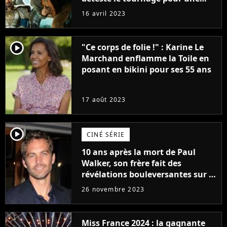
raison très spéciale
16 avril 2023
player2
"Ce corps de folie !" : Karine Le
Marchand enflamme la Toile en
posant en bikini pour ses 55 ans
17 août 2023
player2
CINÉ SÉRIE
10 ans après la mort de Paul
Walker, son frère fait des
révélations bouleversantes sur la
réaction des acteurs de Fast and
26 novembre 2023
Furious
Miss France 2024 : la gagnante