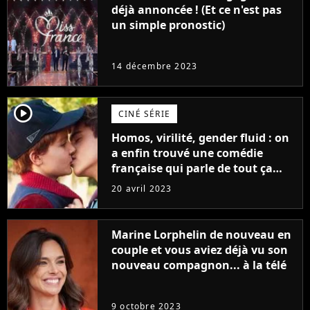
déjà annoncée ! (Et ce n'est pas
un simple pronostic)
14 décembre 2023
player2
CINÉ SÉRIE
Homos, virilité, gender fluid : on
a enfin trouvé une comédie
française qui parle de tout ça
sans être super ringarde
20 avril 2023
Marine Lorphelin de nouveau en
couple et vous aviez déjà vu son
nouveau compagnon... à la télé
9 octobre 2023