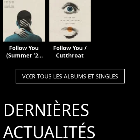
Deluxe)
Follow You
Follow You /
(Summer ’21
Cutthroat
Version)
VOIR TOUS LES ALBUMS ET SINGLES
DERNIÈRES
ACTUALITÉS