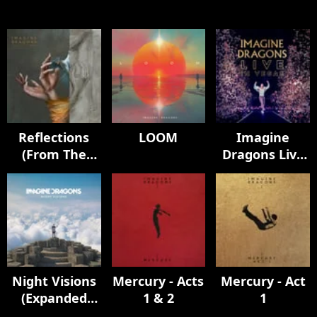
Reflections
LOOM
Imagine
(From The
Dragons Live
Vault Of
in Vegas
Smoke +
Mirrors)
Night Visions
Mercury - Acts
Mercury - Act
(Expanded
1 & 2
1
Edition / Super