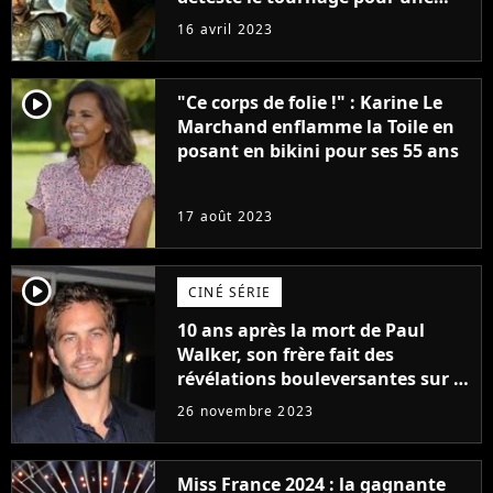
raison très spéciale
16 avril 2023
player2
"Ce corps de folie !" : Karine Le
Marchand enflamme la Toile en
posant en bikini pour ses 55 ans
17 août 2023
player2
CINÉ SÉRIE
10 ans après la mort de Paul
Walker, son frère fait des
révélations bouleversantes sur la
réaction des acteurs de Fast and
26 novembre 2023
Furious
Miss France 2024 : la gagnante