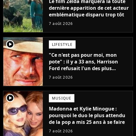
Le film Zelda marquera la toute
dernière apparition de cet acteur
emblématique disparu trop tôt
7 août 2026
player2
LIFESTYLE
"Ce n'est pas pour moi, mon
pote" : il y a 33 ans, Harrison
Ford refusait l'un des plus
grands succès de tous les temps
7 août 2026
player2
MUSIQUE
Madonna et Kylie Minogue :
pourquoi le duo le plus attendu
de la pop a mis 25 ans à se faire
7 août 2026