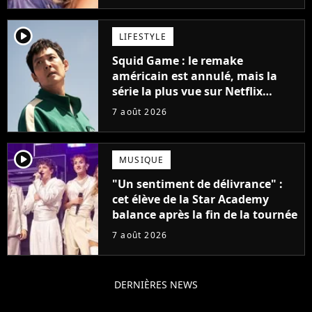
player2
LIFESTYLE
Squid Game : le remake
américain est annulé, mais la
série la plus vue sur Netflix
pourrait avoir une version
7 août 2026
française
player2
MUSIQUE
"Un sentiment de délivrance" :
cet élève de la Star Academy
balance après la fin de la tournée
7 août 2026
DERNIÈRES NEWS