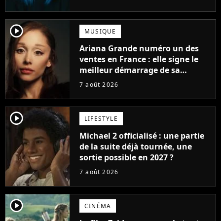
player2
MUSIQUE
Ariana Grande numéro un des
ventes en France : elle signe le
meilleur démarrage de sa
carrière avec son album Petal
7 août 2026
player2
LIFESTYLE
Michael 2 officialisé : une partie
de la suite déjà tournée, une
sortie possible en 2027 ?
7 août 2026
player2
CINÉMA