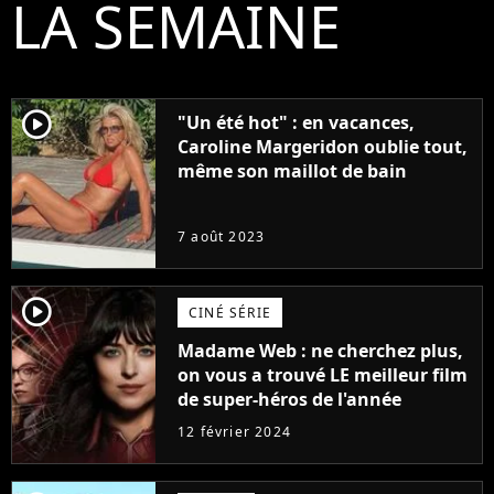
LA SEMAINE
player2
"Un été hot" : en vacances,
Caroline Margeridon oublie tout,
même son maillot de bain
7 août 2023
player2
CINÉ SÉRIE
Madame Web : ne cherchez plus,
on vous a trouvé LE meilleur film
de super-héros de l'année
12 février 2024