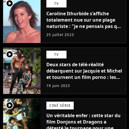
player2
TV
Caroline Ithurbide s'affiche
totalement nue sur une plage
naturiste : "je ne pensais pas que
j'arriverais à le faire..."
25 juillet 2023
player2
TV
Deux stars de télé-réalité
débarquent sur Jacquie et Michel
et tournent un film porno : les
premières images du tournage
19 juin 2023
(exclu)
player2
CINÉ SÉRIE
Un véritable enfer : cette star du
film Donjons et Dragons a
détesté le tournage pour une