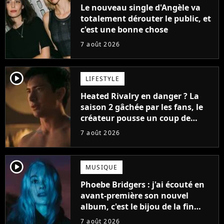
Le nouveau single d'Angèle va
totalement dérouter le public, et
c'est une bonne chose
7 août 2026
player2
LIFESTYLE
Heated Rivalry en danger ? La
saison 2 gâchée par les fans, le
créateur pousse un coup de
gueule
7 août 2026
player2
MUSIQUE
Phoebe Bridgers : j'ai écouté en
avant-première son nouvel
album, c'est le bijou de la fin
d'été
7 août 2026