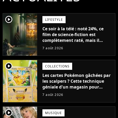
player2
LIFESTYLE
Ce soir à la télé : noté 24%, ce
film de science-fiction est
complètement raté, mais il
aurait pu être encore pire à
7 août 2026
cause de son acteur
player2
COLLECTIONS
Les cartes Pokémon gâchées par
les scalpers ? Cette technique
géniale d'un magasin pour
ruiner les revendeurs
7 août 2026
player2
MUSIQUE