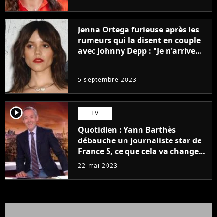
Jenna Ortega furieuse après les
rumeurs qui la disent en couple
avec Johnny Depp : "Je n'arrive
même pas..."
5 septembre 2023
player2
TV
Quotidien : Yann Barthès
débauche un journaliste star de
France 5, ce que cela va changer
à la rentrée
22 mai 2023