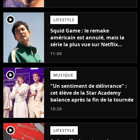
player2
LIFESTYLE
Squid Game : le remake
américain est annulé, mais la
série la plus vue sur Netflix
pourrait avoir une version
11:00
française
player2
MUSIQUE
"Un sentiment de délivrance" :
cet élève de la Star Academy
balance après la fin de la tournée
10:20
player2
LIFESTYLE