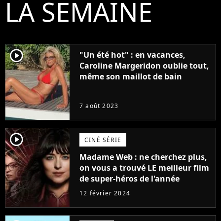
LA SEMAINE
player2
"Un été hot" : en vacances,
Caroline Margeridon oublie tout,
même son maillot de bain
7 août 2023
player2
CINÉ SÉRIE
Madame Web : ne cherchez plus,
on vous a trouvé LE meilleur film
de super-héros de l'année
12 février 2024