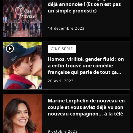
déjà annoncée ! (Et ce n'est pas
un simple pronostic)
14 décembre 2023
player2
CINÉ SÉRIE
Homos, virilité, gender fluid : on
a enfin trouvé une comédie
française qui parle de tout ça
sans être super ringarde
20 avril 2023
Marine Lorphelin de nouveau en
couple et vous aviez déjà vu son
nouveau compagnon... à la télé
9 octobre 2023