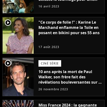
raison très spéciale
16 avril 2023
player2
"Ce corps de folie !" : Karine Le
Marchand enflamme la Toile en
posant en bikini pour ses 55 ans
17 août 2023
player2
CINÉ SÉRIE
10 ans après la mort de Paul
Walker, son frère fait des
révélations bouleversantes sur la
réaction des acteurs de Fast and
26 novembre 2023
Furious
Miss France 2024 : la gagnante