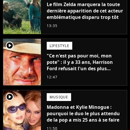
Le film Zelda marquera la toute
dernière apparition de cet acteur
emblématique disparu trop tôt
13:35
player2
LIFESTYLE
"Ce n'est pas pour moi, mon
pote" : il y a 33 ans, Harrison
Ford refusait l'un des plus
grands succès de tous les temps
12:47
player2
MUSIQUE
Madonna et Kylie Minogue :
pourquoi le duo le plus attendu
de la pop a mis 25 ans à se faire
11:50