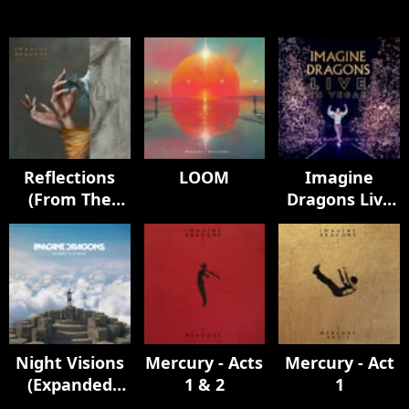
Reflections
LOOM
Imagine
(From The
Dragons Live
Vault Of
in Vegas
Smoke +
Mirrors)
Night Visions
Mercury - Acts
Mercury - Act
(Expanded
1 & 2
1
Edition / Super