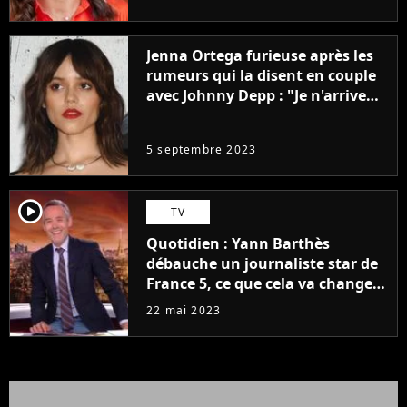
Jenna Ortega furieuse après les
rumeurs qui la disent en couple
avec Johnny Depp : "Je n'arrive
même pas..."
5 septembre 2023
player2
TV
Quotidien : Yann Barthès
débauche un journaliste star de
France 5, ce que cela va changer
à la rentrée
22 mai 2023