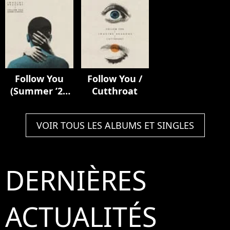
Deluxe)
Follow You
Follow You /
(Summer ’21
Cutthroat
Version)
VOIR TOUS LES ALBUMS ET SINGLES
DERNIÈRES
ACTUALITÉS