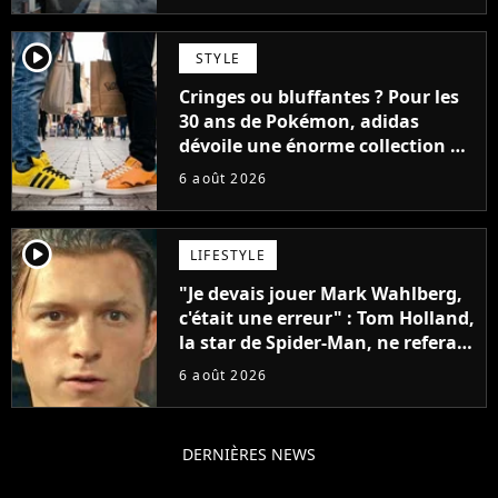
player2
STYLE
Cringes ou bluffantes ? Pour les
30 ans de Pokémon, adidas
dévoile une énorme collection de
sneakers et je ne sais pas quoi en
6 août 2026
penser
player2
LIFESTYLE
"Je devais jouer Mark Wahlberg,
c'était une erreur" : Tom Holland,
la star de Spider-Man, ne referait
pas ce blockbuster
6 août 2026
DERNIÈRES NEWS