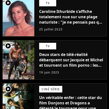
player2
TV
Caroline Ithurbide s'affiche
totalement nue sur une plage
naturiste : "je ne pensais pas que
j'arriverais à le faire..."
25 juillet 2023
player2
TV
Deux stars de télé-réalité
débarquent sur Jacquie et Michel
et tournent un film porno : les
premières images du tournage
19 juin 2023
(exclu)
player2
CINÉ SÉRIE
Un véritable enfer : cette star du
film Donjons et Dragons a
détesté le tournage pour une