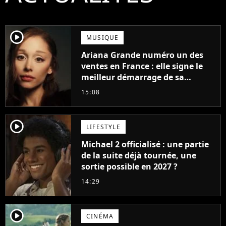
player2
MUSIQUE
Ariana Grande numéro un des
ventes en France : elle signe le
meilleur démarrage de sa
carrière avec son album Petal
15:08
player2
LIFESTYLE
Michael 2 officialisé : une partie
de la suite déjà tournée, une
sortie possible en 2027 ?
14:29
player2
CINÉMA