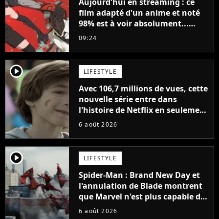
Aujourd'hui en streaming : ce
film adapté d'un anime et noté
98% est à voir absolument...
sinon vous ne comprendrez plus
09:24
la série
player2
LIFESTYLE
Avec 106,7 millions de vues, cette
nouvelle série entre dans
l'histoire de Netflix en seulement
48 jours
6 août 2026
player2
LIFESTYLE
Spider-Man : Brand New Day et
l'annulation de Blade montrent
que Marvel n'est plus capable de
faire quoi que ce soit de simple
6 août 2026