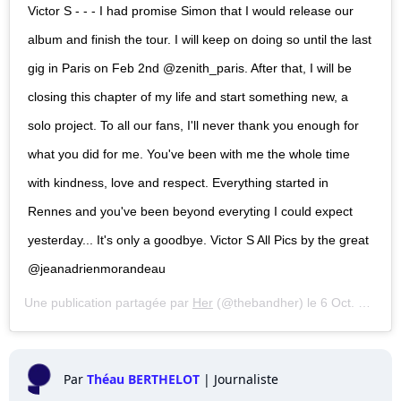
Victor S - - - I had promise Simon that I would release our
album and finish the tour. I will keep on doing so until the last
gig in Paris on Feb 2nd @zenith_paris. After that, I will be
closing this chapter of my life and start something new, a
solo project. To all our fans, I'll never thank you enough for
what you did for me. You've been with me the whole time
with kindness, love and respect. Everything started in
Rennes and you've been beyond everyting I could expect
yesterday... It's only a goodbye. Victor S All Pics by the great
@jeanadrienmorandeau
Une publication partagée par
Her
(@thebandher) le
6 Oct. 2018 à 5 :46 PDT
Par
Théau BERTHELOT
|
Journaliste