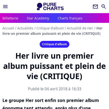
menu
newsletter
search
Billetterie
Star Academy
Charts français
Accueil
/
Actualités
/
Critique d'album
/
Actualité de Her
/
Her
livre un premier album puissant et plein de vie (CRITIQUE)
Critique d'album
Her livre un premier
album puissant et plein de
vie (CRITIQUE)
Publié le 04 avril 2018 à 16:33
Le groupe Her sort enfin son premier album
éponyme tant attendu, après plus d'une