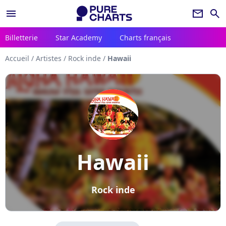
menu
newsletter
search
Billetterie
Star Academy
Charts français
Accueil
/
Artistes
/
Rock inde
/
Hawaii
Hawaii
Rock inde