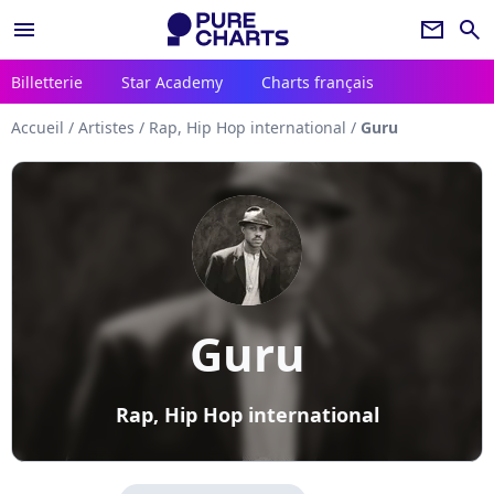
menu
newsletter
search
Billetterie
Star Academy
Charts français
Accueil
/
Artistes
/
Rap, Hip Hop international
/
Guru
Guru
Rap, Hip Hop international