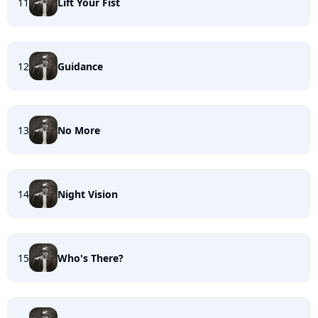
11
Lift Your Fist
12
Guidance
13
No More
14
Night Vision
15
Who's There?