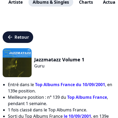
Artiste
Albums & Singles
Charts
Actuali
arrow_left
Retour
Jazzmatazz Volume 1
Guru
Entré dans le
Top Albums France du 10/09/2001
, en
139e position.
Meilleure position : n° 139 du
Top Albums France
,
pendant 1 semaine.
1 fois classé dans le Top Albums France.
Sorti du Top Albums France
le 10/09/2001
, en 139e