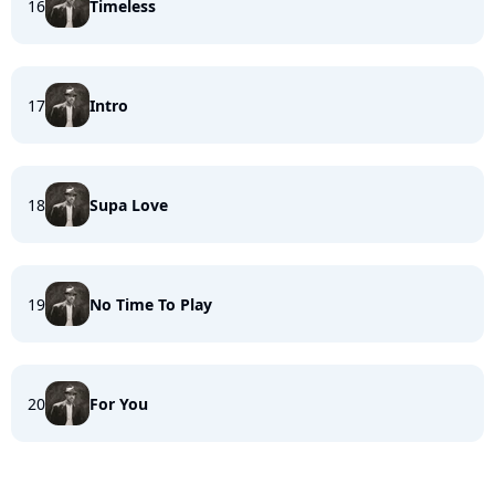
16
Timeless
17
Intro
18
Supa Love
19
No Time To Play
20
For You