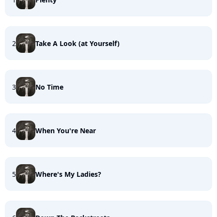
2
Take A Look (at Yourself)
3
No Time
4
When You're Near
5
Where's My Ladies?