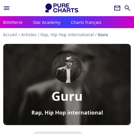
menu
newsletter
search
Billetterie
Star Academy
Charts français
Accueil
/
Artistes
/
Rap, Hip Hop international
/
Guru
Guru
Rap, Hip Hop international