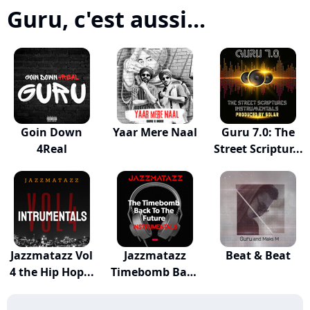
Guru, c'est aussi...
Goin Down
Yaar Mere Naal
Guru 7.0: The
4Real
Street Scriptur...
Jazzmatazz Vol
Jazzmatazz
Beat & Beat
4 the Hip Hop...
Timebomb Back
to t...