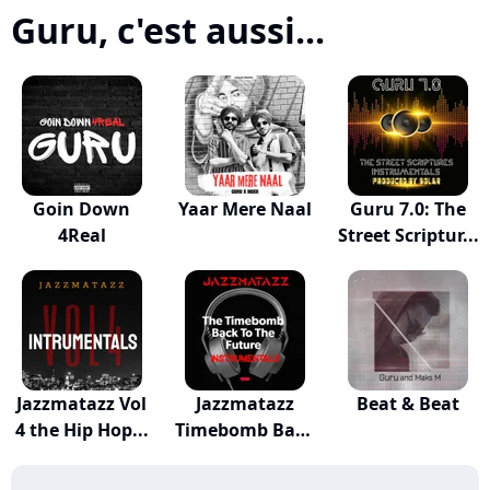
Guru, c'est aussi...
Goin Down
Yaar Mere Naal
Guru 7.0: The
4Real
Street Scriptur...
Jazzmatazz Vol
Jazzmatazz
Beat & Beat
4 the Hip Hop...
Timebomb Back
to t...