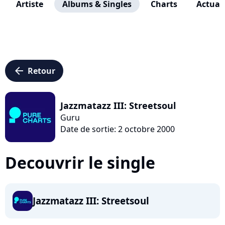
Artiste
Albums & Singles
Charts
Actuali
arrow_left
Retour
Jazzmatazz III: Streetsoul
Guru
Date de sortie: 2 octobre 2000
Decouvrir le single
Jazzmatazz III: Streetsoul