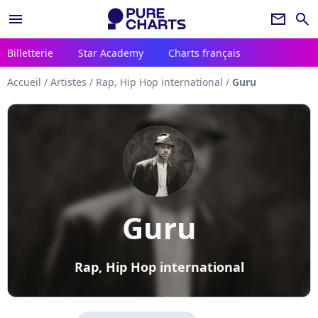
menu
newsletter
search
Billetterie
Star Academy
Charts français
Accueil
/
Artistes
/
Rap, Hip Hop international
/
Guru
Guru
Rap, Hip Hop international