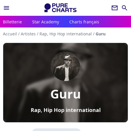
menu
newsletter
search
Billetterie
Star Academy
Charts français
Accueil
/
Artistes
/
Rap, Hip Hop international
/
Guru
Guru
Rap, Hip Hop international