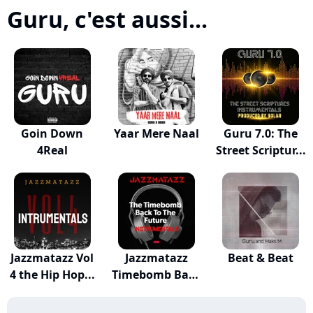
Guru, c'est aussi...
Goin Down
Yaar Mere Naal
Guru 7.0: The
4Real
Street Scriptur...
Jazzmatazz Vol
Jazzmatazz
Beat & Beat
4 the Hip Hop...
Timebomb Back
to t...