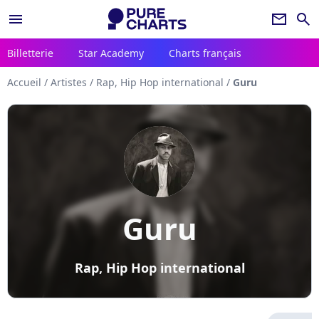
menu
newsletter
search
Billetterie
Star Academy
Charts français
Accueil
/
Artistes
/
Rap, Hip Hop international
/
Guru
Guru
Rap, Hip Hop international