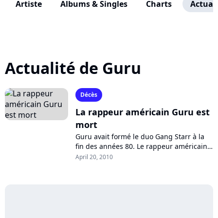
Artiste
Albums & Singles
Charts
Actuali
Actualité de Guru
Décès
La rappeur américain Guru est
mort
Guru avait formé le duo Gang Starr à la
fin des années 80. Le rappeur américain,
hospitalisé depuis plus d'un mois, est
April 20, 2010
décédé lundi dernier, des suites...