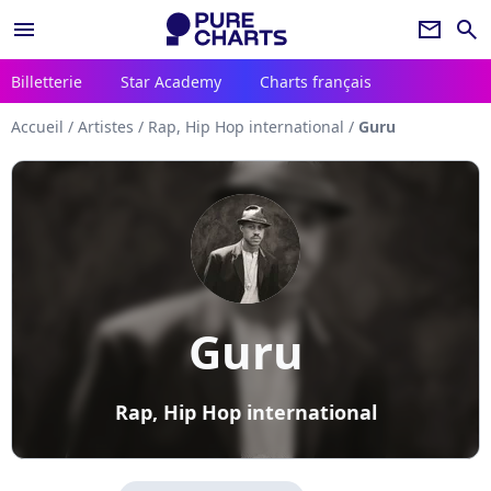
menu
newsletter
search
Billetterie
Star Academy
Charts français
Accueil
/
Artistes
/
Rap, Hip Hop international
/
Guru
Guru
Rap, Hip Hop international