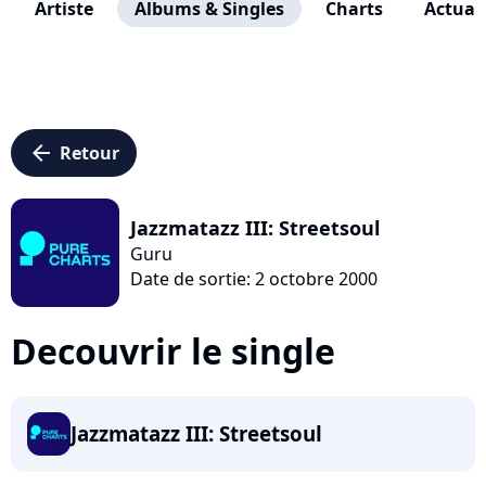
Artiste
Albums & Singles
Charts
Actuali
arrow_left
Retour
Jazzmatazz III: Streetsoul
Guru
Date de sortie: 2 octobre 2000
Decouvrir le single
Jazzmatazz III: Streetsoul