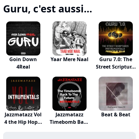
Guru, c'est aussi...
Goin Down
Yaar Mere Naal
Guru 7.0: The
4Real
Street Scriptur...
Jazzmatazz Vol
Jazzmatazz
Beat & Beat
4 the Hip Hop...
Timebomb Back
to t...