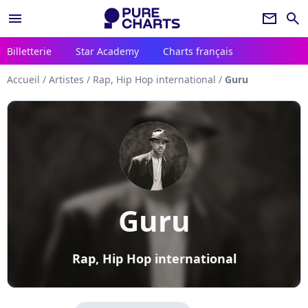
menu
newsletter
search
Billetterie
Star Academy
Charts français
Accueil
/
Artistes
/
Rap, Hip Hop international
/
Guru
Guru
Rap, Hip Hop international