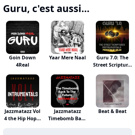
Guru, c'est aussi...
Goin Down
Yaar Mere Naal
Guru 7.0: The
4Real
Street Scriptur...
Jazzmatazz Vol
Jazzmatazz
Beat & Beat
4 the Hip Hop...
Timebomb Back
to t...