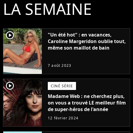
LA SEMAINE
player2
"Un été hot" : en vacances,
Caroline Margeridon oublie tout,
même son maillot de bain
7 août 2023
player2
CINÉ SÉRIE
Madame Web : ne cherchez plus,
on vous a trouvé LE meilleur film
de super-héros de l'année
12 février 2024