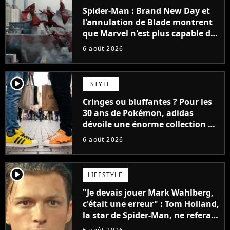
Spider-Man : Brand New Day et
l'annulation de Blade montrent
que Marvel n'est plus capable de
faire quoi que ce soit de simple
6 août 2026
player2
STYLE
Cringes ou bluffantes ? Pour les
30 ans de Pokémon, adidas
dévoile une énorme collection de
sneakers et je ne sais pas quoi en
6 août 2026
penser
player2
LIFESTYLE
"Je devais jouer Mark Wahlberg,
c'était une erreur" : Tom Holland,
la star de Spider-Man, ne referait
pas ce blockbuster