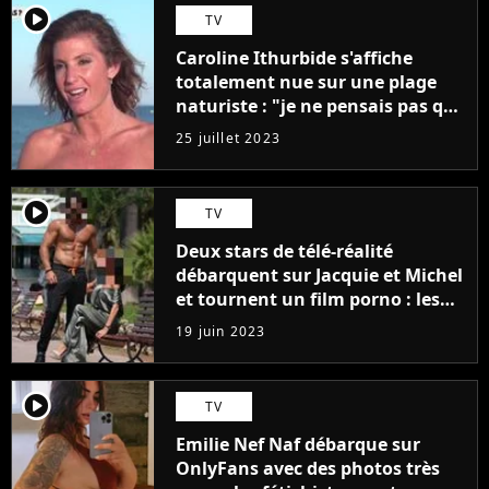
player2
TV
Caroline Ithurbide s'affiche
totalement nue sur une plage
naturiste : "je ne pensais pas que
j'arriverais à le faire..."
25 juillet 2023
player2
TV
Deux stars de télé-réalité
débarquent sur Jacquie et Michel
et tournent un film porno : les
premières images du tournage
19 juin 2023
(exclu)
player2
TV
Emilie Nef Naf débarque sur
OnlyFans avec des photos très