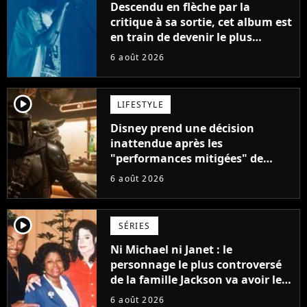
Descendu en flèche par la
critique à sa sortie, cet album est
en train de devenir le plus
populaire de son auteur
6 août 2026
player2
LIFESTYLE
Disney prend une décision
inattendue après les
"performances mitigées" de
Vaiana et The Mandalorian &
6 août 2026
Grogu au box-office
player2
SÉRIES
Ni Michael ni Janet : le
personnage le plus controversé
de la famille Jackson va avoir le
droit à sa propre série
6 août 2026