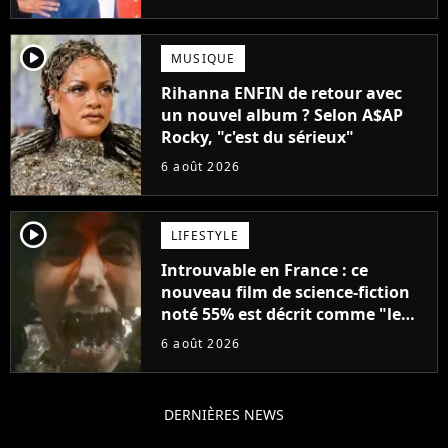
player2
MUSIQUE
Rihanna ENFIN de retour avec
un nouvel album ? Selon A$AP
Rocky, "c'est du sérieux"
6 août 2026
player2
LIFESTYLE
Introuvable en France : ce
nouveau film de science-fiction
noté 55% est décrit comme "le
plus stupide de l'année"
6 août 2026
DERNIÈRES NEWS