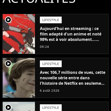
player2
LIFESTYLE
Aujourd'hui en streaming : ce
film adapté d'un anime et noté
98% est à voir absolument...
sinon vous ne comprendrez plus
09:24
la série
player2
LIFESTYLE
Avec 106,7 millions de vues, cette
nouvelle série entre dans
l'histoire de Netflix en seulement
48 jours
6 août 2026
player2
LIFESTYLE