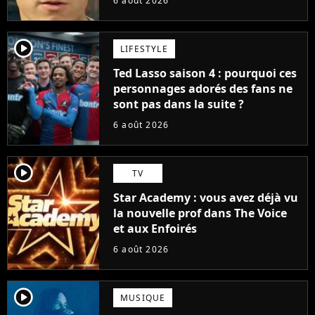
6 août 2026
player2
LIFESTYLE
Ted Lasso saison 4 : pourquoi ces
personnages adorés des fans ne
sont pas dans la suite ?
6 août 2026
player2
TV
Star Academy : vous avez déjà vu
la nouvelle prof dans The Voice
et aux Enfoirés
6 août 2026
player2
MUSIQUE