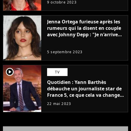
9 octobre 2023
Jenna Ortega furieuse après les
rumeurs qui la disent en couple
avec Johnny Depp : "Je n'arrive
même pas..."
5 septembre 2023
player2
TV
Quotidien : Yann Barthès
débauche un journaliste star de
France 5, ce que cela va changer
à la rentrée
22 mai 2023