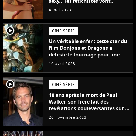
sexy... les fétichistes vont
prendre leur pied !
4 mai 2023
player2
CINÉ SÉRIE
Un véritable enfer : cette star du
film Donjons et Dragons a
détesté le tournage pour une
raison très spéciale
16 avril 2023
player2
CINÉ SÉRIE
10 ans après la mort de Paul
Walker, son frère fait des
révélations bouleversantes sur la
réaction des acteurs de Fast and
26 novembre 2023
Furious