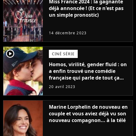
Miss France 2024 : la gagnante
déjà annoncée ! (Et ce n'est pas
un simple pronostic)
14 décembre 2023
player2
CINÉ SÉRIE
Homos, virilité, gender fluid : on
a enfin trouvé une comédie
française qui parle de tout ça
sans être super ringarde
20 avril 2023
Marine Lorphelin de nouveau en
couple et vous aviez déjà vu son
nouveau compagnon... à la télé