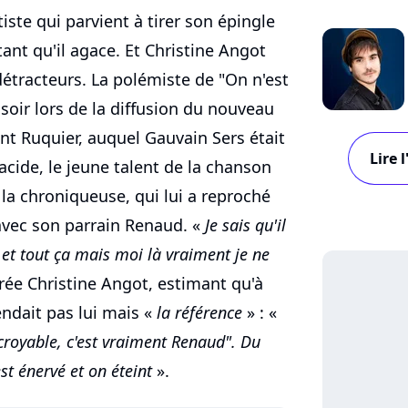
ste qui parvient à tirer son épingle
ant qu'il agace. Et Christine Angot
détracteurs. La polémiste de "On n'est
soir lors de la diffusion du nouveau
t Ruquier, auquel Gauvain Sers était
Lire 
cide, le jeune talent de la chanson
 la chroniqueuse, qui lui a reproché
vec son parrain Renaud. «
Je sais qu'il
s et tout ça mais moi là vraiment je ne
rée Christine Angot, estimant qu'à
endait pas lui mais «
la référence
» : «
incroyable, c'est vraiment Renaud". Du
st énervé et on éteint
».