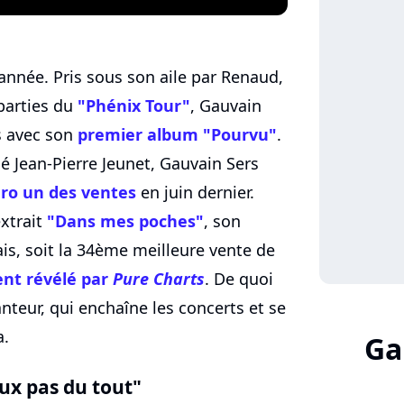
l'année. Pris sous son aile par Renaud,
 parties du
"Phénix Tour"
, Gauvain
ès avec son
premier album "Pourvu"
.
né Jean-Pierre Jeunet, Gauvain Sers
o un des ventes
en juin dernier.
xtrait
"Dans mes poches"
, son
is, soit la 34ème meilleure vente de
ent révélé par
Pure Charts
. De quoi
nteur, qui enchaîne les concerts et se
a.
Ga
eux pas du tout"