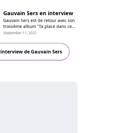
Gauvain Sers en interview
Gauvain Sers est de retour avec son
troisième album "Ta place dans ce
monde". Depuis un bar parisien, le
September 11, 2021
chanteur se confie en interview sur
son disque propulsé numéro deux
des ventes, ses thématiques sociales
l'interview de Gauvain Sers
et politiques engagées, le succès ou
encore les comparaisons avec
Renaud. Rencontre.