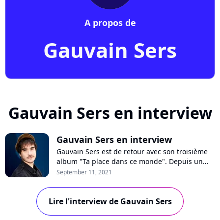
A propos de
Gauvain Sers
Gauvain Sers en interview
Gauvain Sers en interview
Gauvain Sers est de retour avec son troisième
album "Ta place dans ce monde". Depuis un
bar parisien, le chanteur se confie en interview
September 11, 2021
sur son disque propulsé numéro deux des
ventes, ses thématiques sociales et politiques
Lire l'interview de Gauvain Sers
engagées, le succès ou encore les
comparaisons avec Renaud. Rencontre.