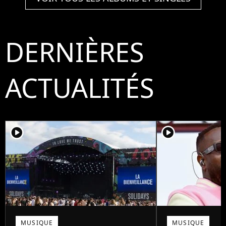
DERNIÈRES
ACTUALITÉS
player2
player2
MUSIQUE
MUSIQUE