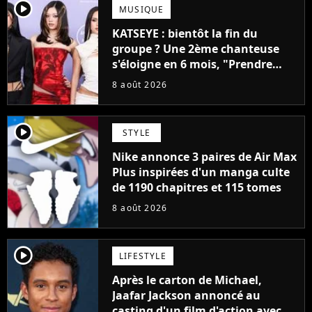
player2
MUSIQUE
KATSEYE : bientôt la fin du
groupe ? Une 2ème chanteuse
s'éloigne en 6 mois, "Prendre
cette décision n’a pas été facile"
8 août 2026
player2
STYLE
Nike annonce 3 paires de Air Max
Plus inspirées d'un manga culte
de 1190 chapitres et 115 tomes
8 août 2026
player2
LIFESTYLE
Après le carton de Michael,
Jaafar Jackson annoncé au
casting d'un film d'action avec