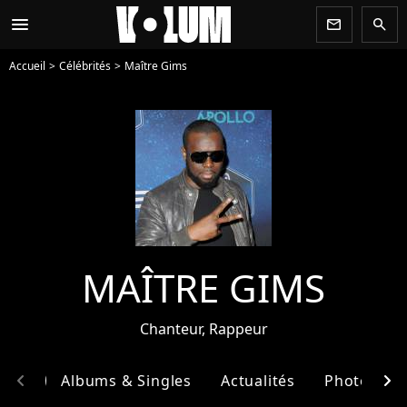
menu
newsletter
search
Accueil
Célébrités
Maître Gims
MAÎTRE GIMS
Chanteur, Rappeur
chevron_left
chevron_right
phie
Albums & Singles
Actualités
Photos