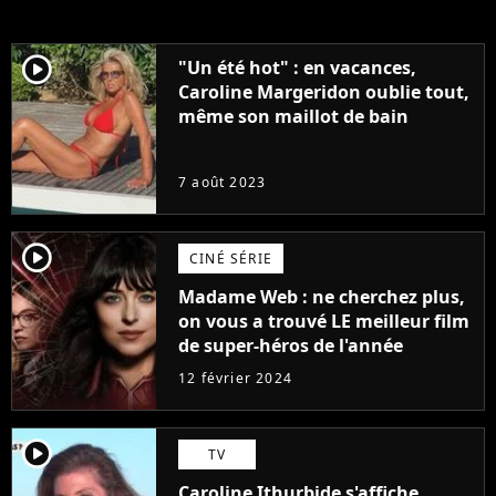
player2
"Un été hot" : en vacances,
Caroline Margeridon oublie tout,
même son maillot de bain
7 août 2023
player2
CINÉ SÉRIE
Madame Web : ne cherchez plus,
on vous a trouvé LE meilleur film
de super-héros de l'année
12 février 2024
player2
TV
Caroline Ithurbide s'affiche