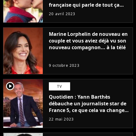
française qui parle de tout ça
sans être super ringarde
20 avril 2023
Marine Lorphelin de nouveau en
couple et vous aviez déjà vu son
nouveau compagnon... à la télé
9 octobre 2023
player2
TV
Quotidien : Yann Barthès
débauche un journaliste star de
France 5, ce que cela va changer
à la rentrée
22 mai 2023