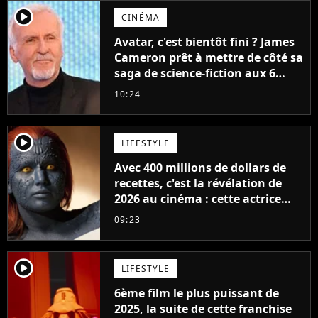
player2
CINÉMA
Avatar, c'est bientôt fini ? James
Cameron prêt à mettre de côté sa
saga de science-fiction aux 6
milliards de recettes
10:24
player2
LIFESTYLE
Avec 400 millions de dollars de
recettes, c'est la révélation de
2026 au cinéma : cette actrice
adorée prête à remplacer
09:23
Jennifer Lawrence chez Marvel
player2
LIFESTYLE
6ème film le plus puissant de
2025, la suite de cette franchise