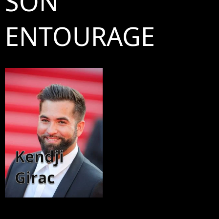
SON
ENTOURAGE
Kendji
Girac