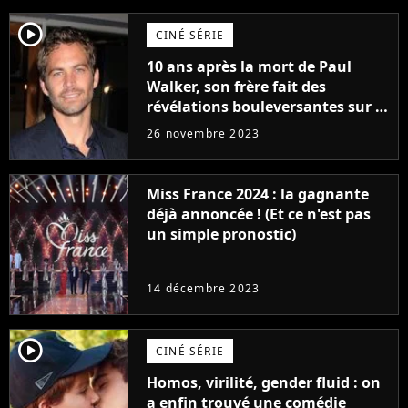
player2
CINÉ SÉRIE
10 ans après la mort de Paul
Walker, son frère fait des
révélations bouleversantes sur la
réaction des acteurs de Fast and
26 novembre 2023
Furious
Miss France 2024 : la gagnante
déjà annoncée ! (Et ce n'est pas
un simple pronostic)
14 décembre 2023
player2
CINÉ SÉRIE
Homos, virilité, gender fluid : on
a enfin trouvé une comédie