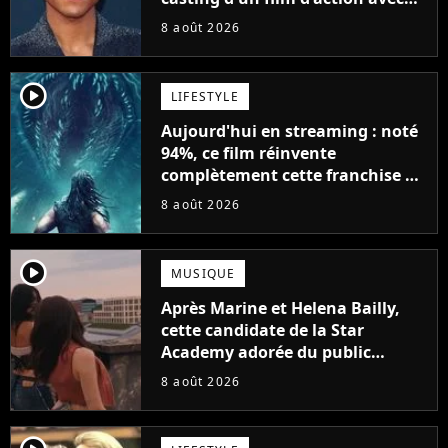
Will Smith
8 août 2026
player2
LIFESTYLE
Aujourd'hui en streaming : noté
94%, ce film réinvente
complètement cette franchise de
science-fiction vieille de 40 ans
8 août 2026
player2
MUSIQUE
Après Marine et Helena Bailly,
cette candidate de la Star
Academy adorée du public
annonce son premier album,
8 août 2026
"C'est tellement puissant"