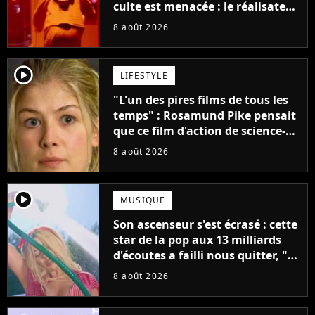
culte est menacée : le réalisateur
claque la porte pour "différends
8 août 2026
créatifs"
player2
LIFESTYLE
"L'un des pires films de tous les
temps" : Rosamund Pike pensait
que ce film d'action de science-
fiction avec Dwayne Johnson
8 août 2026
mettrait fin à sa carrière
player2
MUSIQUE
Son ascenseur s'est écrasé : cette
star de la pop aux 13 milliards
d'écoutes a failli nous quitter, "Je
pensais ne plus jamais chanter"
8 août 2026