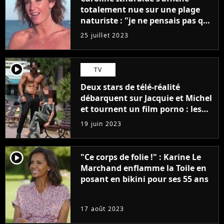
totalement nue sur une plage
naturiste : "je ne pensais pas que
j'arriverais à le faire..."
25 juillet 2023
player2
TV
Deux stars de télé-réalité
débarquent sur Jacquie et Michel
et tournent un film porno : les
premières images du tournage
19 juin 2023
(exclu)
player2
"Ce corps de folie !" : Karine Le
Marchand enflamme la Toile en
posant en bikini pour ses 55 ans
17 août 2023