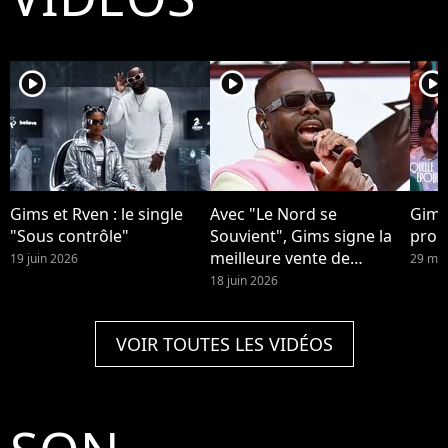
player2
player2
player2
Gims et Rven : le single
Avec "Le Nord se
Gims
"Sous contrôle"
Souvient", Gims signe la
prop
meilleure vente de
19 juin 2026
29 mai
l'année.
18 juin 2026
VOIR TOUTES LES VIDÉOS