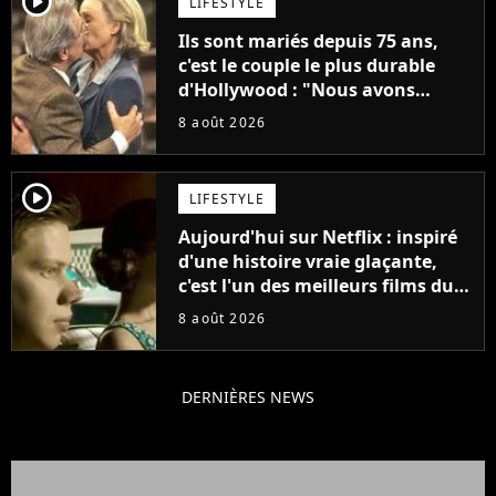
player2
LIFESTYLE
Ils sont mariés depuis 75 ans,
c'est le couple le plus durable
d'Hollywood : "Nous avons
avancé jour après jour, et les
8 août 2026
jours se sont transformés en
décennies"
player2
LIFESTYLE
Aujourd'hui sur Netflix : inspiré
d'une histoire vraie glaçante,
c'est l'un des meilleurs films du
21ème siècle
8 août 2026
DERNIÈRES NEWS