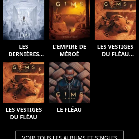
LES
L'EMPIRE DE
LES VESTIGES
DERNIÈRES
MÉROÉ
DU FLÉAU
VOLONTÉS DE
(Version
MOZART
deluxe)
(SYMPHONY)
LES VESTIGES
LE FLÉAU
DU FLÉAU
VOIR TOUS LES ALBUMS ET SINGLES