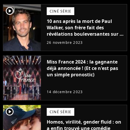
player2
CINÉ SÉRIE
10 ans après la mort de Paul
Walker, son frère fait des
révélations bouleversantes sur la
réaction des acteurs de Fast and
26 novembre 2023
Furious
Miss France 2024 : la gagnante
déjà annoncée ! (Et ce n'est pas
un simple pronostic)
14 décembre 2023
player2
CINÉ SÉRIE
Homos, virilité, gender fluid : on
a enfin trouvé une comédie