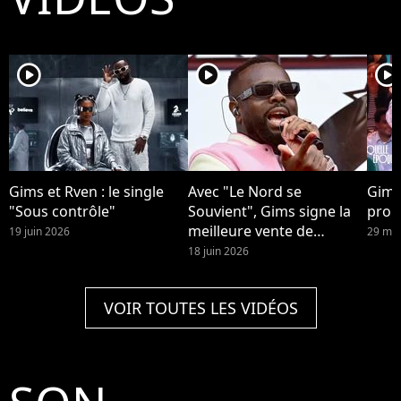
player2
player2
player2
Gims et Rven : le single
Avec "Le Nord se
Gims
"Sous contrôle"
Souvient", Gims signe la
prop
meilleure vente de
19 juin 2026
29 mai
l'année.
18 juin 2026
VOIR TOUTES LES VIDÉOS