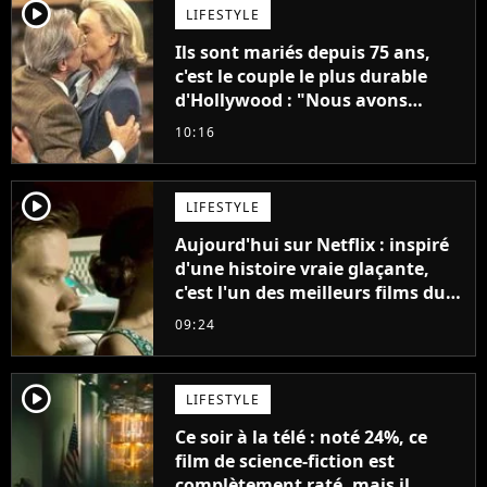
player2
LIFESTYLE
Ils sont mariés depuis 75 ans,
c'est le couple le plus durable
d'Hollywood : "Nous avons
avancé jour après jour, et les
10:16
jours se sont transformés en
décennies"
player2
LIFESTYLE
Aujourd'hui sur Netflix : inspiré
d'une histoire vraie glaçante,
c'est l'un des meilleurs films du
21ème siècle
09:24
player2
LIFESTYLE
Ce soir à la télé : noté 24%, ce
film de science-fiction est
complètement raté, mais il