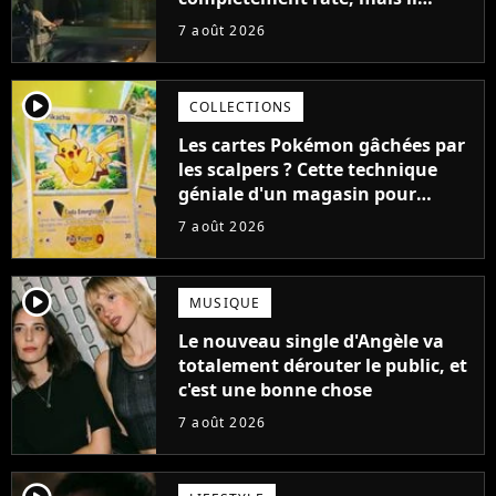
aurait pu être encore pire à
7 août 2026
cause de son acteur
player2
COLLECTIONS
Les cartes Pokémon gâchées par
les scalpers ? Cette technique
géniale d'un magasin pour
ruiner les revendeurs
7 août 2026
player2
MUSIQUE
Le nouveau single d'Angèle va
totalement dérouter le public, et
c'est une bonne chose
7 août 2026