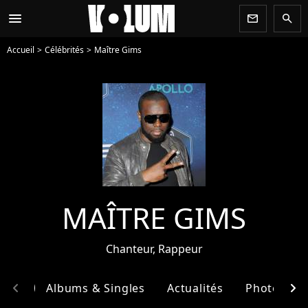
menu
newsletter
search
Accueil
Célébrités
Maître Gims
MAÎTRE GIMS
Chanteur, Rappeur
chevron_left
chevron_right
phie
Albums & Singles
Actualités
Photos