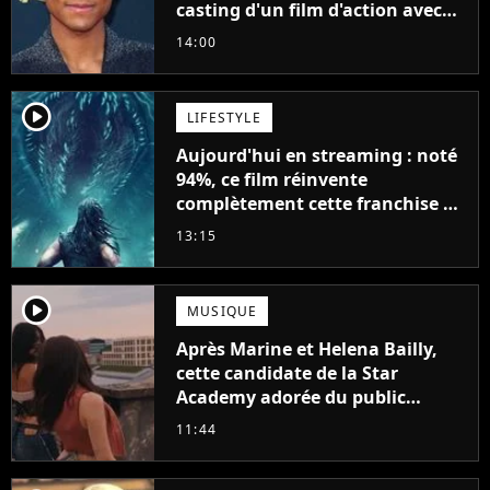
casting d'un film d'action avec
Will Smith
14:00
player2
LIFESTYLE
Aujourd'hui en streaming : noté
94%, ce film réinvente
complètement cette franchise de
science-fiction vieille de 40 ans
13:15
player2
MUSIQUE
Après Marine et Helena Bailly,
cette candidate de la Star
Academy adorée du public
annonce son premier album,
11:44
"C'est tellement puissant"