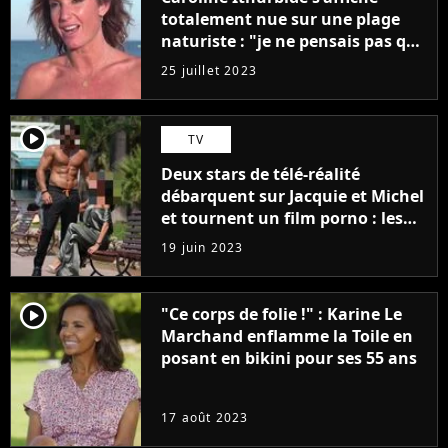
totalement nue sur une plage
naturiste : "je ne pensais pas que
j'arriverais à le faire..."
25 juillet 2023
player2
TV
Deux stars de télé-réalité
débarquent sur Jacquie et Michel
et tournent un film porno : les
premières images du tournage
19 juin 2023
(exclu)
player2
"Ce corps de folie !" : Karine Le
Marchand enflamme la Toile en
posant en bikini pour ses 55 ans
17 août 2023