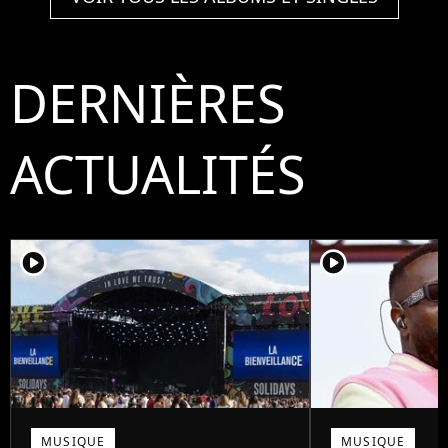
DERNIÈRES
ACTUALITÉS
player2
player2
MUSIQUE
MUSIQUE