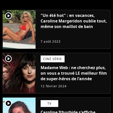
player2
"Un été hot" : en vacances,
Caroline Margeridon oublie tout,
même son maillot de bain
7 août 2023
player2
CINÉ SÉRIE
Madame Web : ne cherchez plus,
on vous a trouvé LE meilleur film
de super-héros de l'année
12 février 2024
player2
TV
Caroline Ithurbide s'affiche