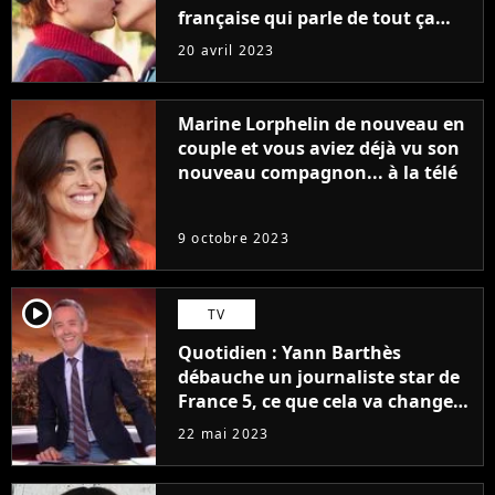
française qui parle de tout ça
sans être super ringarde
20 avril 2023
Marine Lorphelin de nouveau en
couple et vous aviez déjà vu son
nouveau compagnon... à la télé
9 octobre 2023
player2
TV
Quotidien : Yann Barthès
débauche un journaliste star de
France 5, ce que cela va changer
à la rentrée
22 mai 2023