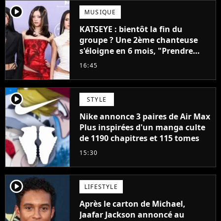
player2
MUSIQUE
KATSEYE : bientôt la fin du
groupe ? Une 2ème chanteuse
s'éloigne en 6 mois, "Prendre
cette décision n’a pas été facile"
16:45
player2
STYLE
Nike annonce 3 paires de Air Max
Plus inspirées d'un manga culte
de 1190 chapitres et 115 tomes
15:30
player2
LIFESTYLE
Après le carton de Michael,
Jaafar Jackson annoncé au