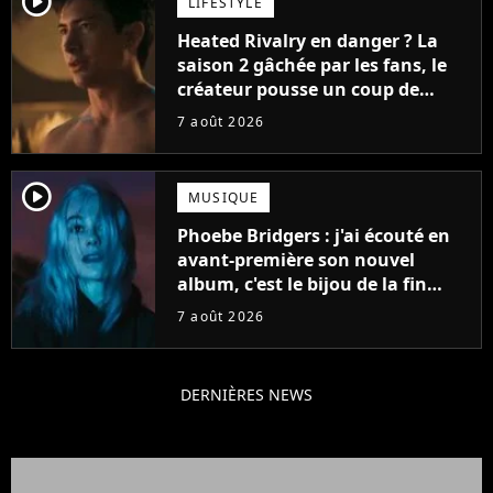
player2
LIFESTYLE
Heated Rivalry en danger ? La
saison 2 gâchée par les fans, le
créateur pousse un coup de
gueule
7 août 2026
player2
MUSIQUE
Phoebe Bridgers : j'ai écouté en
avant-première son nouvel
album, c'est le bijou de la fin
d'été
7 août 2026
DERNIÈRES NEWS