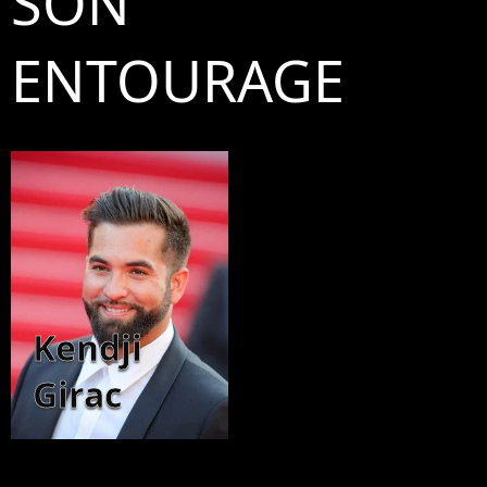
SON
ENTOURAGE
Kendji
Girac