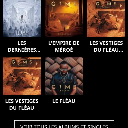
LES
L'EMPIRE DE
LES VESTIGES
DERNIÈRES
MÉROÉ
DU FLÉAU
VOLONTÉS DE
(Version
MOZART
deluxe)
(SYMPHONY)
LES VESTIGES
LE FLÉAU
DU FLÉAU
VOIR TOUS LES ALBUMS ET SINGLES