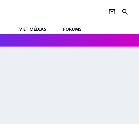
newsletter
search
TV ET MÉDIAS
FORUMS