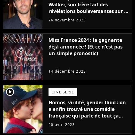
Walker, son frère fait des
révélations bouleversantes sur la
réaction des acteurs de Fast and
26 novembre 2023
Furious
Miss France 2024 : la gagnante
déjà annoncée ! (Et ce n'est pas
un simple pronostic)
14 décembre 2023
player2
CINÉ SÉRIE
Homos, virilité, gender fluid : on
a enfin trouvé une comédie
française qui parle de tout ça
sans être super ringarde
20 avril 2023