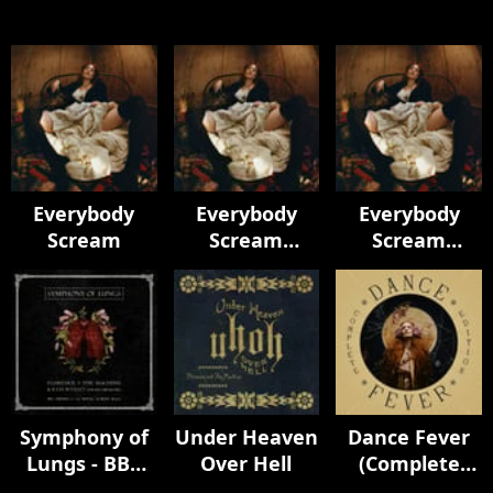
Everybody
Everybody
Everybody
Scream
Scream
Scream
(Chamber
(Chamber
Version)
Version)
Symphony of
Under Heaven
Dance Fever
Lungs - BBC
Over Hell
(Complete
Proms at the
Edition)