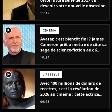
cette future série de 2027 va
devenir votre nouvelle obsession
11:12
player2
CINÉMA
Avatar, c'est bientôt fini ? James
Cameron prêt à mettre de côté sa
saga de science-fiction aux 6
milliards de recettes
10:24
player2
LIFESTYLE
Avec 400 millions de dollars de
recettes, c'est la révélation de
2026 au cinéma : cette actrice
adorée prête à remplacer
09:23
Jennifer Lawrence chez Marvel