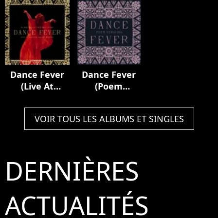
Royal Albert
Hall
Dance Fever
Dance Fever
(Live At
(Poem
Madison
Versions)
Square
VOIR TOUS LES ALBUMS ET SINGLES
Garden)
DERNIÈRES
ACTUALITÉS