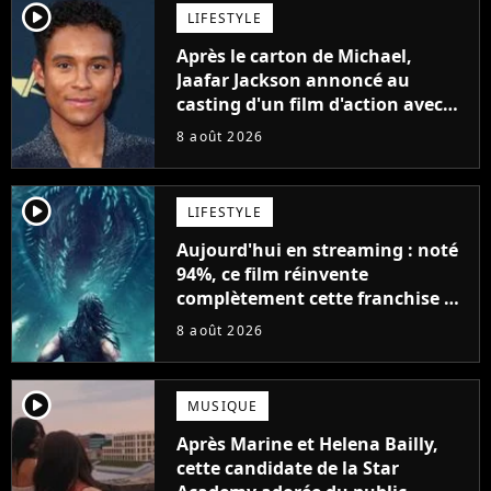
player2
LIFESTYLE
Après le carton de Michael,
Jaafar Jackson annoncé au
casting d'un film d'action avec
Will Smith
8 août 2026
player2
LIFESTYLE
Aujourd'hui en streaming : noté
94%, ce film réinvente
complètement cette franchise de
science-fiction vieille de 40 ans
8 août 2026
player2
MUSIQUE
Après Marine et Helena Bailly,
cette candidate de la Star