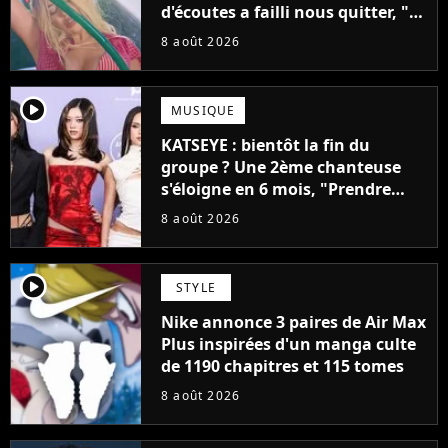
d'écoutes a failli nous quitter, "Je
pensais ne plus jamais chanter"
8 août 2026
player2
MUSIQUE
KATSEYE : bientôt la fin du
groupe ? Une 2ème chanteuse
s'éloigne en 6 mois, "Prendre
cette décision n’a pas été facile"
8 août 2026
player2
STYLE
Nike annonce 3 paires de Air Max
Plus inspirées d'un manga culte
de 1190 chapitres et 115 tomes
8 août 2026