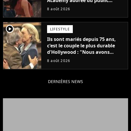
Academy adorée du public
annonce son premier album,
8 août 2026
"C'est tellement puissant"
player2
LIFESTYLE
Ils sont mariés depuis 75 ans,
c'est le couple le plus durable
d'Hollywood : "Nous avons
avancé jour après jour, et les
8 août 2026
jours se sont transformés en
décennies"
DERNIÈRES NEWS