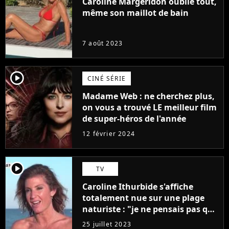
Caroline Margeridon oublie tout,
même son maillot de bain
7 août 2023
player2
CINÉ SÉRIE
Madame Web : ne cherchez plus,
on vous a trouvé LE meilleur film
de super-héros de l'année
12 février 2024
player2
TV
Caroline Ithurbide s'affiche
totalement nue sur une plage
naturiste : "je ne pensais pas que
j'arriverais à le faire..."
25 juillet 2023