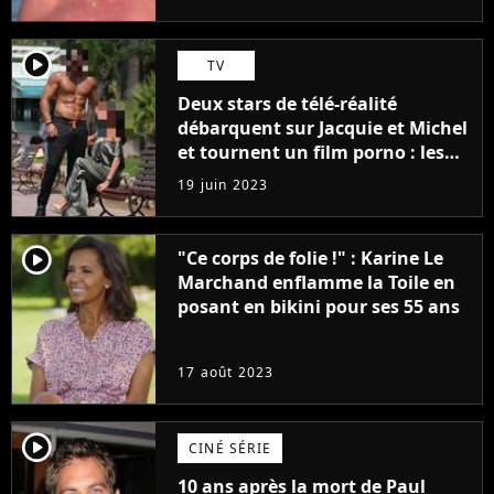
player2
TV
Deux stars de télé-réalité
débarquent sur Jacquie et Michel
et tournent un film porno : les
premières images du tournage
19 juin 2023
(exclu)
player2
"Ce corps de folie !" : Karine Le
Marchand enflamme la Toile en
posant en bikini pour ses 55 ans
17 août 2023
player2
CINÉ SÉRIE
10 ans après la mort de Paul