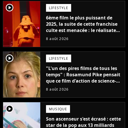
player2
LIFESTYLE
6ème film le plus puissant de
2025, la suite de cette franchise
culte est menacée : le réalisateur
claque la porte pour "différends
8 août 2026
créatifs"
player2
LIFESTYLE
"L'un des pires films de tous les
temps" : Rosamund Pike pensait
que ce film d'action de science-
fiction avec Dwayne Johnson
8 août 2026
mettrait fin à sa carrière
player2
MUSIQUE
Son ascenseur s'est écrasé : cette
star de la pop aux 13 milliards