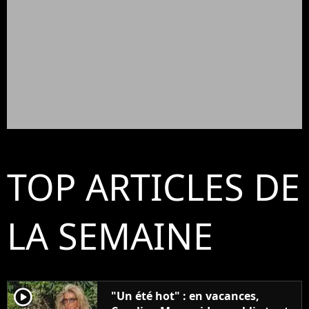
TOP ARTICLES DE
LA SEMAINE
player2
"Un été hot" : en vacances,