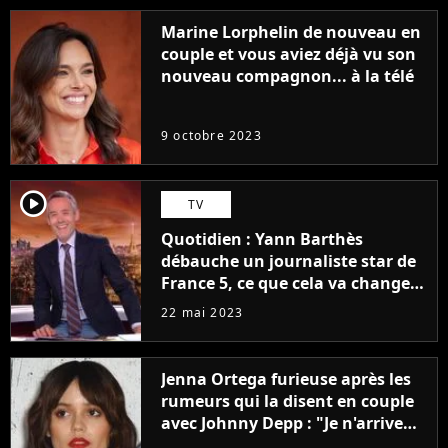
Marine Lorphelin de nouveau en
couple et vous aviez déjà vu son
nouveau compagnon... à la télé
9 octobre 2023
player2
TV
Quotidien : Yann Barthès
débauche un journaliste star de
France 5, ce que cela va changer
à la rentrée
22 mai 2023
Jenna Ortega furieuse après les
rumeurs qui la disent en couple
avec Johnny Depp : "Je n'arrive
même pas..."