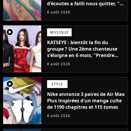
d'écoutes a failli nous quitter, "Je
pensais ne plus jamais chanter"
8 août 2026
player2
MUSIQUE
KATSEYE : bientôt la fin du
groupe ? Une 2ème chanteuse
s'éloigne en 6 mois, "Prendre
cette décision n’a pas été facile"
8 août 2026
player2
STYLE
Nike annonce 3 paires de Air Max
Plus inspirées d'un manga culte
de 1190 chapitres et 115 tomes
8 août 2026