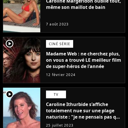
Caroline Margeridon oublie tout,
même son maillot de bain
7 août 2023
player2
CINÉ SÉRIE
Madame Web : ne cherchez plus,
on vous a trouvé LE meilleur film
de super-héros de l'année
12 février 2024
player2
TV
Caroline Ithurbide s'affiche
totalement nue sur une plage
naturiste : "je ne pensais pas que
j'arriverais à le faire..."
25 juillet 2023