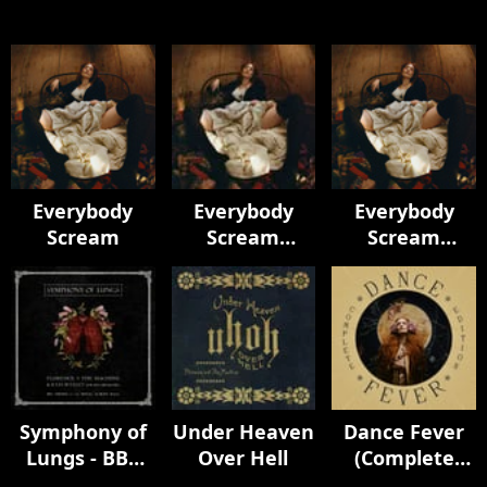
Everybody
Everybody
Everybody
Scream
Scream
Scream
(Chamber
(Chamber
Version)
Version)
Symphony of
Under Heaven
Dance Fever
Lungs - BBC
Over Hell
(Complete
Proms at the
Edition)