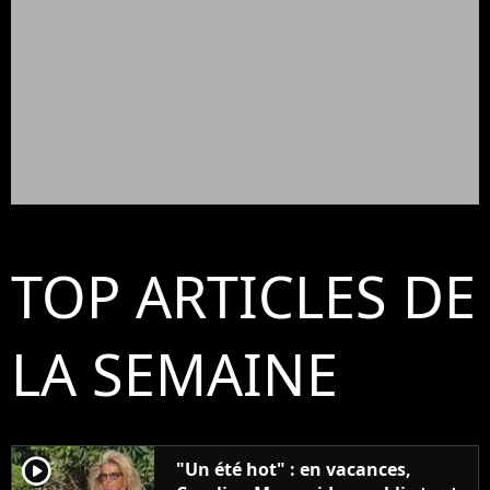
TOP ARTICLES DE
LA SEMAINE
player2
"Un été hot" : en vacances,