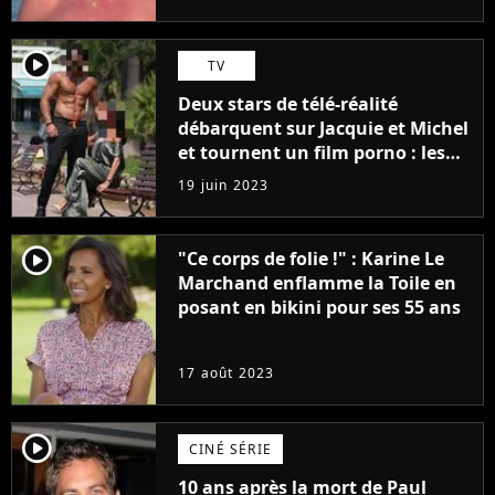
player2
TV
Deux stars de télé-réalité
débarquent sur Jacquie et Michel
et tournent un film porno : les
premières images du tournage
19 juin 2023
(exclu)
player2
"Ce corps de folie !" : Karine Le
Marchand enflamme la Toile en
posant en bikini pour ses 55 ans
17 août 2023
player2
CINÉ SÉRIE
10 ans après la mort de Paul