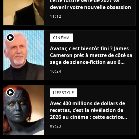
cette future série de 2027 va
devenir votre nouvelle obsession
11:12
player2
CINÉMA
Avatar, c'est bientôt fini ? James
Cameron prêt à mettre de côté sa
saga de science-fiction aux 6
milliards de recettes
10:24
player2
LIFESTYLE
Avec 400 millions de dollars de
recettes, c'est la révélation de
2026 au cinéma : cette actrice
adorée prête à remplacer
09:23
Jennifer Lawrence chez Marvel