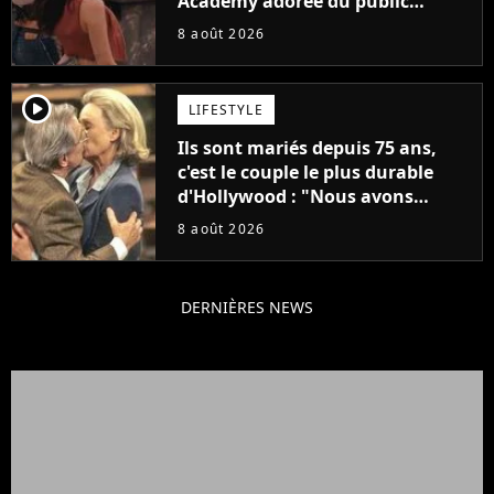
Academy adorée du public
annonce son premier album,
8 août 2026
"C'est tellement puissant"
player2
LIFESTYLE
Ils sont mariés depuis 75 ans,
c'est le couple le plus durable
d'Hollywood : "Nous avons
avancé jour après jour, et les
8 août 2026
jours se sont transformés en
décennies"
DERNIÈRES NEWS