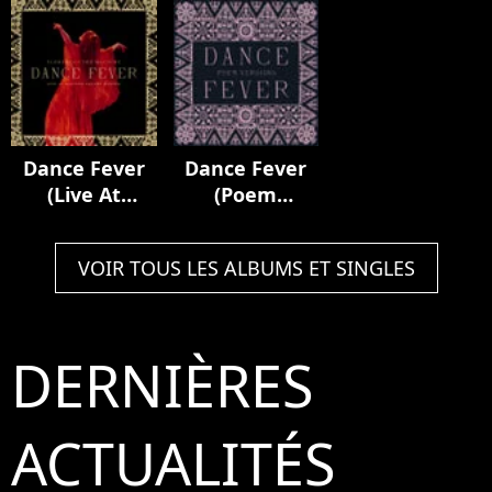
Royal Albert
Hall
Dance Fever
Dance Fever
(Live At
(Poem
Madison
Versions)
Square
VOIR TOUS LES ALBUMS ET SINGLES
Garden)
DERNIÈRES
ACTUALITÉS