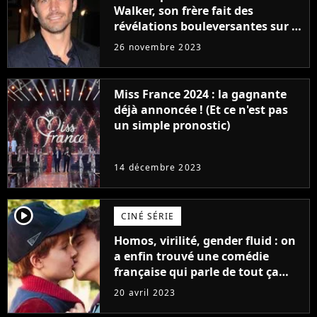
Walker, son frère fait des
révélations bouleversantes sur la
réaction des acteurs de Fast and
26 novembre 2023
Furious
Miss France 2024 : la gagnante
déjà annoncée ! (Et ce n'est pas
un simple pronostic)
14 décembre 2023
player2
CINÉ SÉRIE
Homos, virilité, gender fluid : on
a enfin trouvé une comédie
française qui parle de tout ça
sans être super ringarde
20 avril 2023