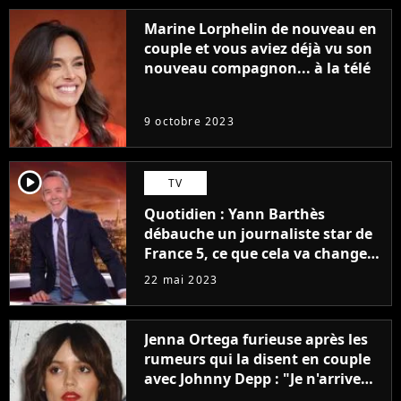
Marine Lorphelin de nouveau en
couple et vous aviez déjà vu son
nouveau compagnon... à la télé
9 octobre 2023
player2
TV
Quotidien : Yann Barthès
débauche un journaliste star de
France 5, ce que cela va changer
à la rentrée
22 mai 2023
Jenna Ortega furieuse après les
rumeurs qui la disent en couple
avec Johnny Depp : "Je n'arrive
même pas..."