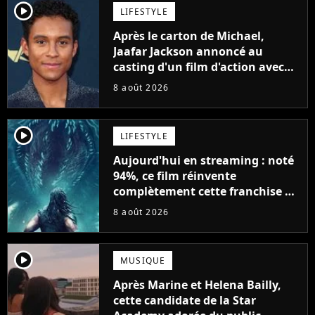
player2
LIFESTYLE
Après le carton de Michael,
Jaafar Jackson annoncé au
casting d'un film d'action avec
Will Smith
8 août 2026
player2
LIFESTYLE
Aujourd'hui en streaming : noté
94%, ce film réinvente
complètement cette franchise de
science-fiction vieille de 40 ans
8 août 2026
player2
MUSIQUE
Après Marine et Helena Bailly,
cette candidate de la Star