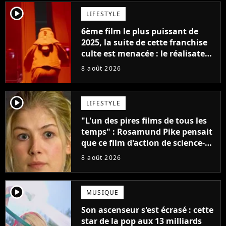
player2
LIFESTYLE
6ème film le plus puissant de
2025, la suite de cette franchise
culte est menacée : le réalisateur
claque la porte pour "différends
8 août 2026
créatifs"
player2
LIFESTYLE
"L'un des pires films de tous les
temps" : Rosamund Pike pensait
que ce film d'action de science-
fiction avec Dwayne Johnson
8 août 2026
mettrait fin à sa carrière
player2
MUSIQUE
Son ascenseur s'est écrasé : cette
star de la pop aux 13 milliards