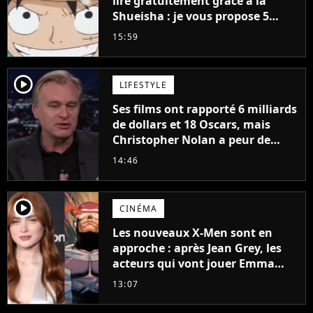
lire gratuitement grâce à la
Shueisha : je vous propose 5
mangas jamais sortis en France
15:59
à découvrir absolument
player2
LIFESTYLE
Ses films ont rapporté 6 milliards
de dollars et 18 Oscars, mais
Christopher Nolan a peur de
tourner un genre de films très
14:46
particulier
player2
CINÉMA
Les nouveaux X-Men sont en
approche : après Jean Grey, les
acteurs qui vont jouer Emma
Frost et Cyclope trouvés !
13:07