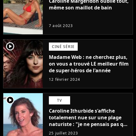
Caroline Margeridon oublie tout,
même son maillot de bain
7 août 2023
player2
CINÉ SÉRIE
Madame Web : ne cherchez plus,
on vous a trouvé LE meilleur film
de super-héros de l'année
12 février 2024
player2
TV
Caroline Ithurbide s'affiche
totalement nue sur une plage
naturiste : "je ne pensais pas que
j'arriverais à le faire..."
25 juillet 2023