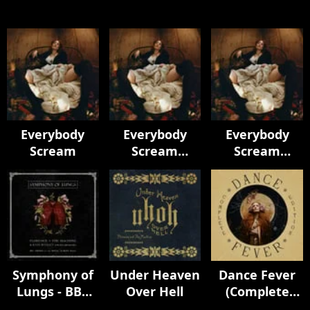
Everybody
Everybody
Everybody
Scream
Scream
Scream
(Chamber
(Chamber
Version)
Version)
Symphony of
Under Heaven
Dance Fever
Lungs - BBC
Over Hell
(Complete
Proms at the
Edition)