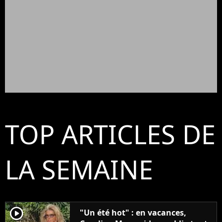
TOP ARTICLES DE
LA SEMAINE
player2
"Un été hot" : en vacances,