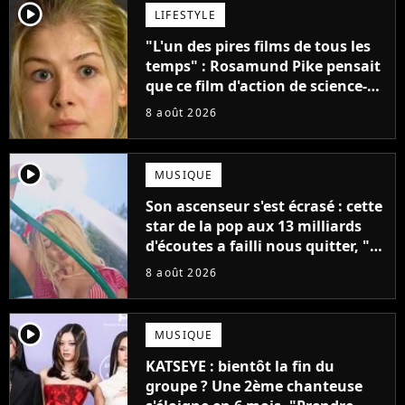
player2
LIFESTYLE
"L'un des pires films de tous les
temps" : Rosamund Pike pensait
que ce film d'action de science-
fiction avec Dwayne Johnson
8 août 2026
mettrait fin à sa carrière
player2
MUSIQUE
Son ascenseur s'est écrasé : cette
star de la pop aux 13 milliards
d'écoutes a failli nous quitter, "Je
pensais ne plus jamais chanter"
8 août 2026
player2
MUSIQUE
KATSEYE : bientôt la fin du
groupe ? Une 2ème chanteuse