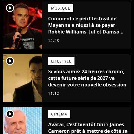
player2
MUSIQUE
Comment ce petit festival de
Mayenne a réussi à se payer
Robbie Williams, Jul et Damso
cette année ?
12:23
player2
LIFESTYLE
Si vous aimez 24 heures chrono,
cette future série de 2027 va
devenir votre nouvelle obsession
11:12
player2
CINÉMA
Avatar, c'est bientôt fini ? James
Cameron prêt à mettre de côté sa