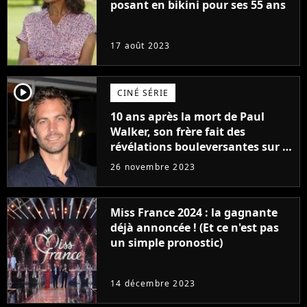
posant en bikini pour ses 55 ans
17 août 2023
player2
CINÉ SÉRIE
10 ans après la mort de Paul
Walker, son frère fait des
révélations bouleversantes sur la
réaction des acteurs de Fast and
26 novembre 2023
Furious
Miss France 2024 : la gagnante
déjà annoncée ! (Et ce n'est pas
un simple pronostic)
14 décembre 2023