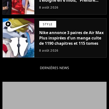
s'éloigne en 6 mois, "Prendre
cette décision n’a pas été facile"
8 août 2026
player2
STYLE
Nike annonce 3 paires de Air Max
Plus inspirées d'un manga culte
de 1190 chapitres et 115 tomes
8 août 2026
DERNIÈRES NEWS