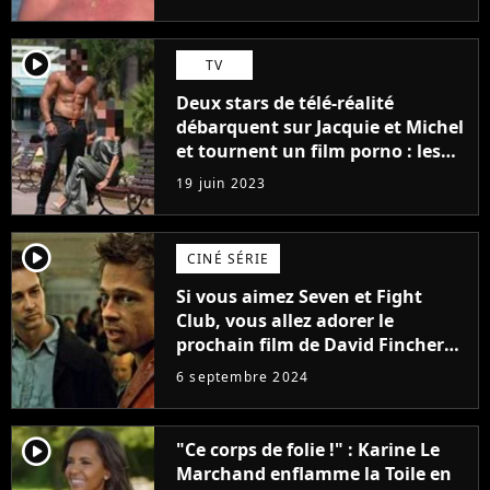
player2
TV
Deux stars de télé-réalité
débarquent sur Jacquie et Michel
et tournent un film porno : les
premières images du tournage
19 juin 2023
(exclu)
player2
CINÉ SÉRIE
Si vous aimez Seven et Fight
Club, vous allez adorer le
prochain film de David Fincher
avec lequel il se réinvente
6 septembre 2024
complètement
player2
"Ce corps de folie !" : Karine Le
Marchand enflamme la Toile en