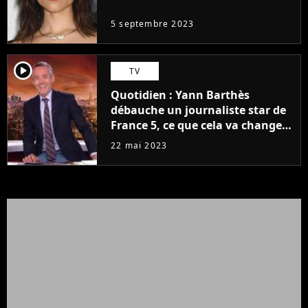
5 septembre 2023
player2
TV
Quotidien : Yann Barthès
débauche un journaliste star de
France 5, ce que cela va changer
à la rentrée
22 mai 2023