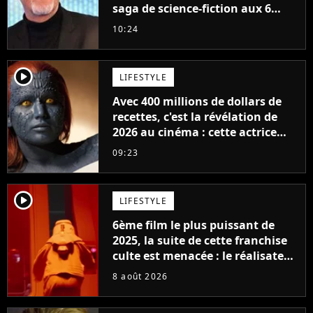
saga de science-fiction aux 6
milliards de recettes
10:24
player2
LIFESTYLE
Avec 400 millions de dollars de
recettes, c'est la révélation de
2026 au cinéma : cette actrice
adorée prête à remplacer
09:23
Jennifer Lawrence chez Marvel
player2
LIFESTYLE
6ème film le plus puissant de
2025, la suite de cette franchise
culte est menacée : le réalisateur
claque la porte pour "différends
8 août 2026
créatifs"