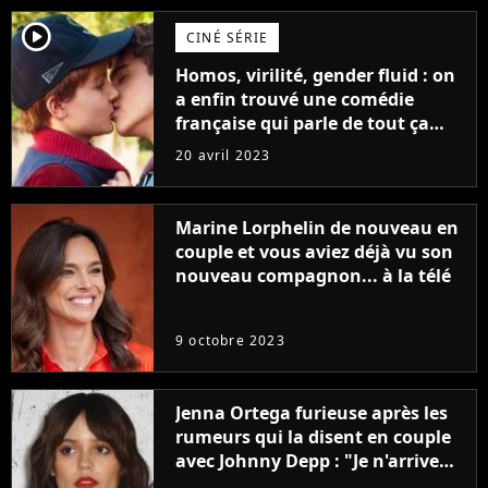
player2
CINÉ SÉRIE
Homos, virilité, gender fluid : on
a enfin trouvé une comédie
française qui parle de tout ça
sans être super ringarde
20 avril 2023
Marine Lorphelin de nouveau en
couple et vous aviez déjà vu son
nouveau compagnon... à la télé
9 octobre 2023
Jenna Ortega furieuse après les
rumeurs qui la disent en couple
avec Johnny Depp : "Je n'arrive
même pas..."