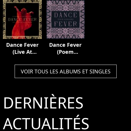
Royal Albert
Hall
Dance Fever
Dance Fever
(Live At
(Poem
Madison
Versions)
Square
VOIR TOUS LES ALBUMS ET SINGLES
Garden)
DERNIÈRES
ACTUALITÉS