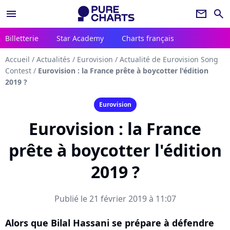
menu
newsletter
search
Billetterie
Star Academy
Charts français
Accueil
/
Actualités
/
Eurovision
/
Actualité de Eurovision Song
Contest
/
Eurovision : la France prête à boycotter l'édition
2019 ?
Eurovision
Eurovision : la France
prête à boycotter l'édition
2019 ?
Publié le 21 février 2019 à 11:07
Alors que Bilal Hassani se prépare à défendre