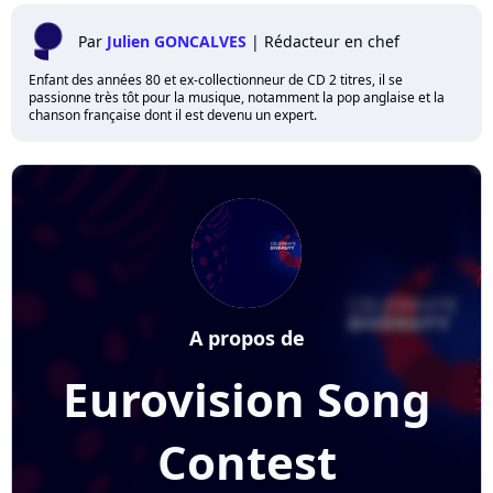
Par
Julien GONCALVES
|
Rédacteur en chef
Enfant des années 80 et ex-collectionneur de CD 2 titres, il se
passionne très tôt pour la musique, notamment la pop anglaise et la
chanson française dont il est devenu un expert.
A propos de
Eurovision Song
Contest