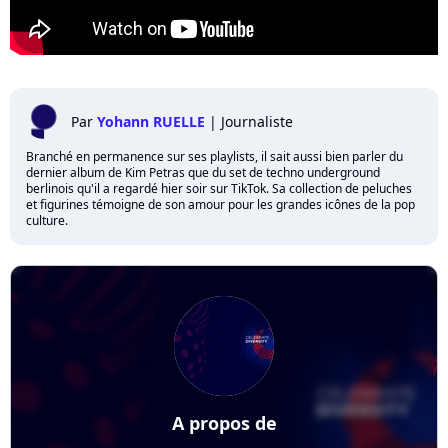
Par
Yohann RUELLE
|
Journaliste
Branché en permanence sur ses playlists, il sait aussi bien parler du
dernier album de Kim Petras que du set de techno underground
berlinois qu'il a regardé hier soir sur TikTok. Sa collection de peluches
et figurines témoigne de son amour pour les grandes icônes de la pop
culture.
A propos de