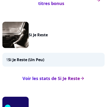
arrow_right
titres bonus
Si Je Reste
1
Si Je Reste (Un Peu)
Voir les stats de Si Je Reste
arrow_right