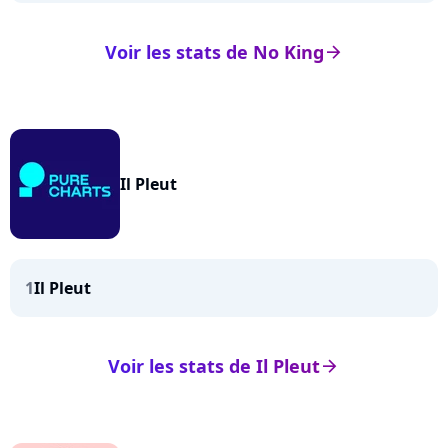
Voir les stats de No King
arrow_right
Il Pleut
1
Il Pleut
Voir les stats de Il Pleut
arrow_right