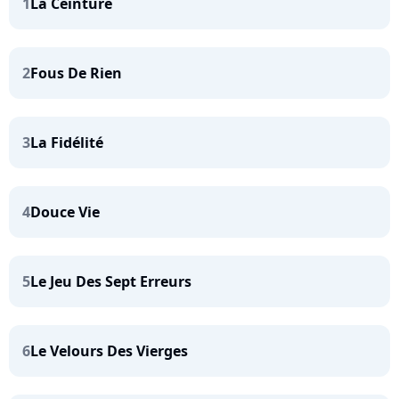
1
La Ceinture
2
Fous De Rien
3
La Fidélité
4
Douce Vie
5
Le Jeu Des Sept Erreurs
6
Le Velours Des Vierges