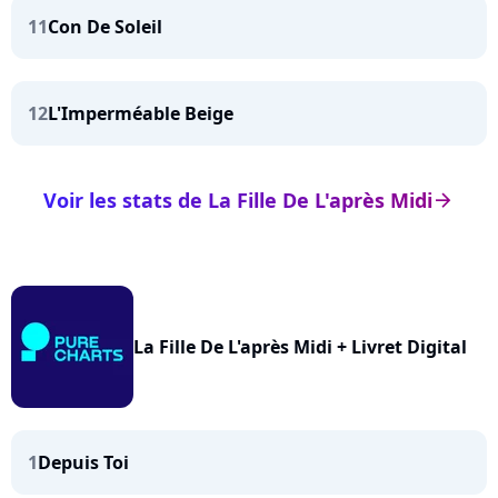
11
Con De Soleil
12
L'Imperméable Beige
Voir les stats de La Fille De L'après Midi
arrow_right
La Fille De L'après Midi + Livret Digital
1
Depuis Toi