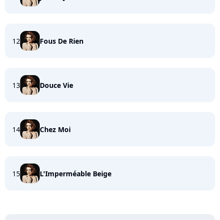
12
Fous De Rien
13
Douce Vie
14
Chez Moi
15
L'Imperméable Beige