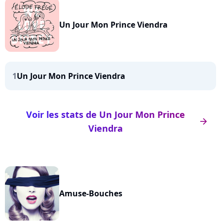
Un Jour Mon Prince Viendra
1
Un Jour Mon Prince Viendra
Voir les stats de Un Jour Mon Prince
arrow_right
Viendra
Amuse-Bouches