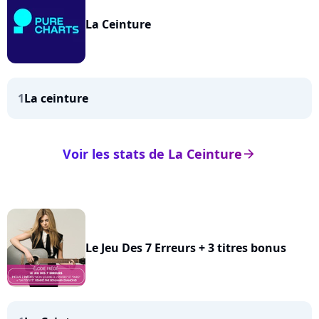
La Ceinture
1
La ceinture
Voir les stats de La Ceinture
arrow_right
Le Jeu Des 7 Erreurs + 3 titres bonus