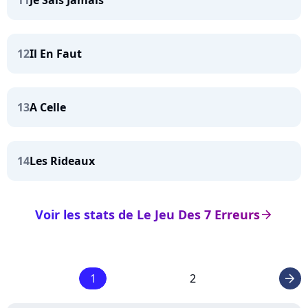
11
Je Sais Jamais
12
Il En Faut
13
A Celle
14
Les Rideaux
Voir les stats de Le Jeu Des 7 Erreurs
arrow_right
1
2
arrow_right