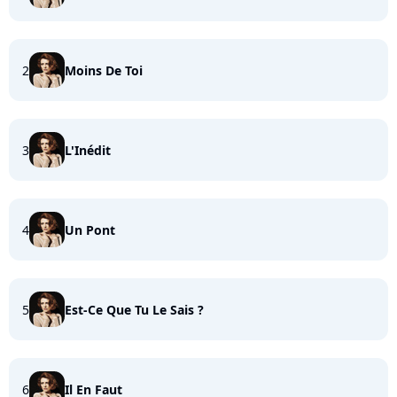
2
Moins De Toi
3
L'Inédit
4
Un Pont
5
Est-Ce Que Tu Le Sais ?
6
Il En Faut