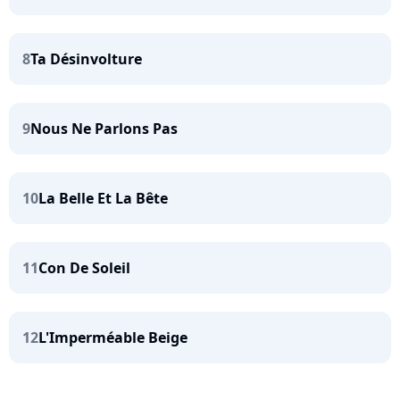
8
Ta Désinvolture
9
Nous Ne Parlons Pas
10
La Belle Et La Bête
11
Con De Soleil
12
L'Imperméable Beige