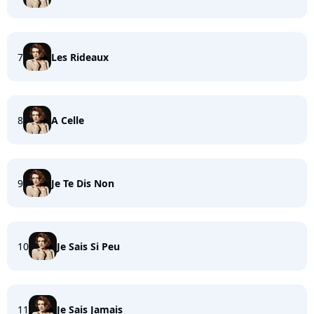
7
Les Rideaux
8
A Celle
9
Je Te Dis Non
10
Je Sais Si Peu
11
Je Sais Jamais