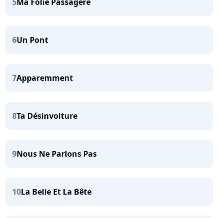
5
Ma Folie Passagère
6
Un Pont
7
Apparemment
8
Ta Désinvolture
9
Nous Ne Parlons Pas
10
La Belle Et La Bête