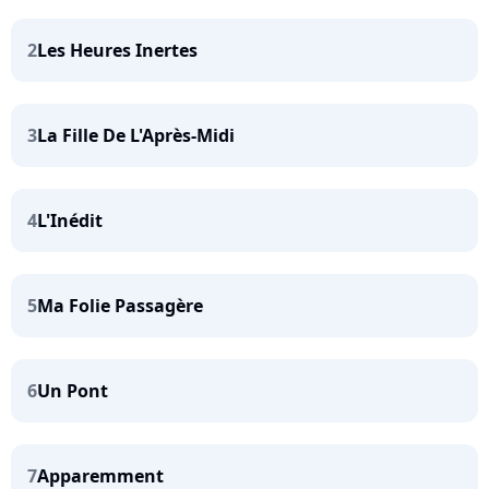
2
Les Heures Inertes
3
La Fille De L'Après-Midi
4
L'Inédit
5
Ma Folie Passagère
6
Un Pont
7
Apparemment