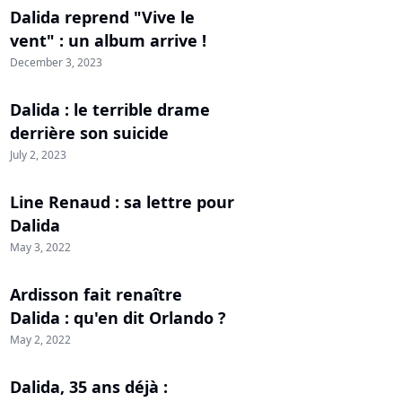
Dalida reprend "Vive le
vent" : un album arrive !
December 3, 2023
Dalida : le terrible drame
derrière son suicide
July 2, 2023
Line Renaud : sa lettre pour
Dalida
May 3, 2022
Ardisson fait renaître
Dalida : qu'en dit Orlando ?
May 2, 2022
Dalida, 35 ans déjà :