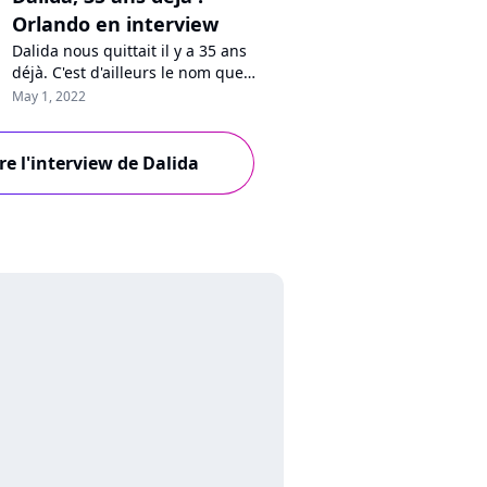
Orlando en interview
Dalida nous quittait il y a 35 ans
déjà. C'est d'ailleurs le nom que
porte le coffret inédit, disponible
May 1, 2022
cette semaine et renfermant une
nouvelle version de "Mourir sur
scène". Sa mission de faire vivre sa
re l'interview de Dalida
soeur dans l'actualité, son image
intemporelle, leurs souvenirs et les
projets : son frère et ancien...