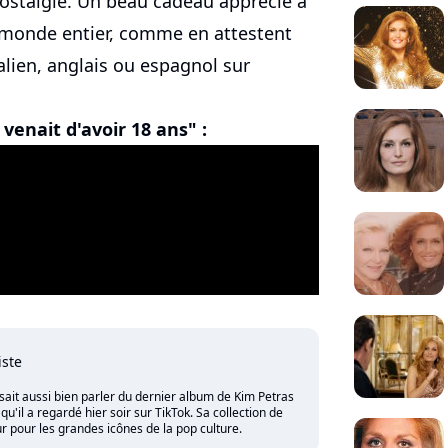
stalgie. Un beau cadeau apprécié à
u monde entier, comme en attestent
alien, anglais ou espagnol sur
venait d'avoir 18 ans" :
iste
sait aussi bien parler du dernier album de Kim Petras
'il a regardé hier soir sur TikTok. Sa collection de
 pour les grandes icônes de la pop culture.