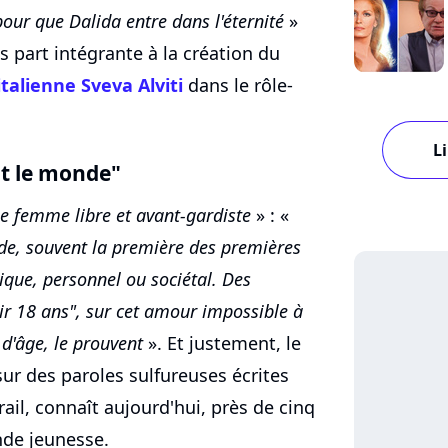
pour que Dalida entre dans l'éternité
»
is part intégrante à la création du
italienne Sveva Alviti
dans le rôle-
Li
out le monde"
e femme libre et avant-gardiste
» : «
onde, souvent la première des premières
stique, personnel ou sociétal. Des
ir 18 ans", sur cet amour impossible à
 d'âge, le prouvent
». Et justement, le
sur des paroles sulfureuses écrites
ail, connaît aujourd'hui, près de cinq
nde jeunesse.