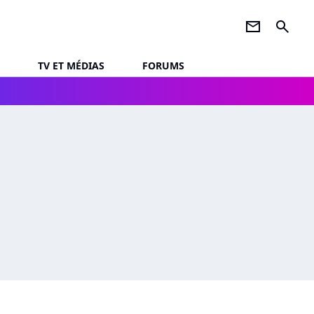
newsletter
search
TV ET MÉDIAS
FORUMS