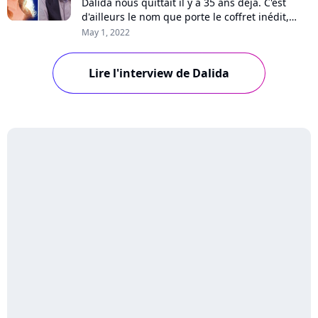
Dalida nous quittait il y a 35 ans déjà. C'est
d'ailleurs le nom que porte le coffret inédit,
disponible cette semaine et renfermant une
May 1, 2022
nouvelle version de "Mourir sur scène". Sa
mission de faire vivre sa soeur dans l'actualité,
Lire l'interview de Dalida
son image intemporelle, leurs souvenirs et les
projets : son frère et ancien...