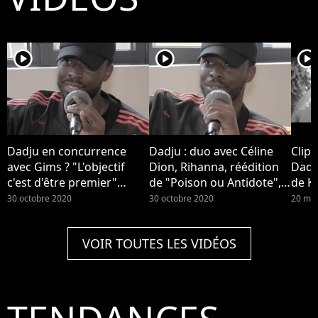
player2
player2
player2
Dadju en concurrence
Dadju : duo avec Céline
Clip 
avec Gims ? "L'objectif
Dion, Rihanna, réédition
Dadju
c'est d'être premier"
de "Poison ou Antidote",
de Ky
(Interview)
image de loveur... Il se
30 octobre 2020
30 octobre 2020
20 ma
confie (Interview)
VOIR TOUTES LES VIDÉOS