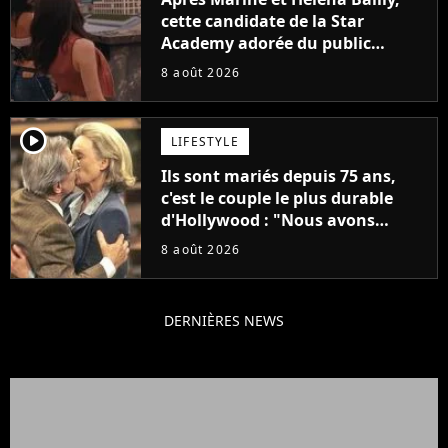
cette candidate de la Star
Academy adorée du public
annonce son premier album,
8 août 2026
"C'est tellement puissant"
player2
LIFESTYLE
Ils sont mariés depuis 75 ans,
c'est le couple le plus durable
d'Hollywood : "Nous avons
avancé jour après jour, et les
8 août 2026
jours se sont transformés en
décennies"
DERNIÈRES NEWS