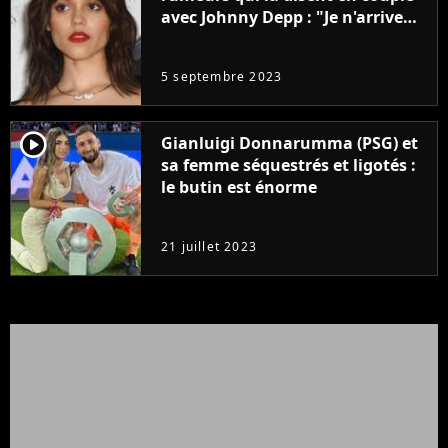
avec Johnny Depp : "Je n'arrive
même pas..."
5 septembre 2023
player2
Gianluigi Donnarumma (PSG) et
sa femme séquestrés et ligotés :
le butin est énorme
21 juillet 2023