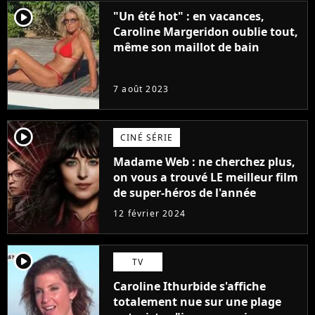
player2
"Un été hot" : en vacances,
Caroline Margeridon oublie tout,
même son maillot de bain
7 août 2023
player2
CINÉ SÉRIE
Madame Web : ne cherchez plus,
on vous a trouvé LE meilleur film
de super-héros de l'année
12 février 2024
player2
TV
Caroline Ithurbide s'affiche
totalement nue sur une plage