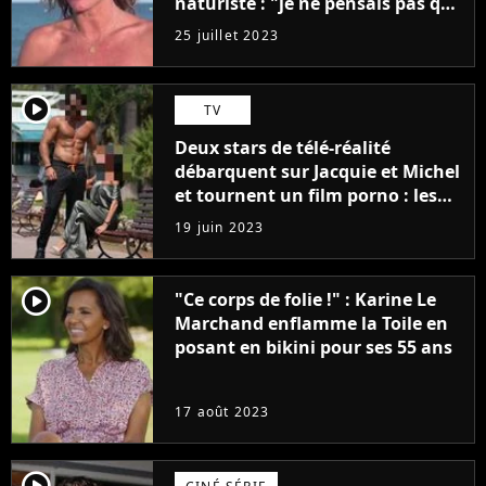
naturiste : "je ne pensais pas que
j'arriverais à le faire..."
25 juillet 2023
player2
TV
Deux stars de télé-réalité
débarquent sur Jacquie et Michel
et tournent un film porno : les
premières images du tournage
19 juin 2023
(exclu)
player2
"Ce corps de folie !" : Karine Le
Marchand enflamme la Toile en
posant en bikini pour ses 55 ans
17 août 2023
player2