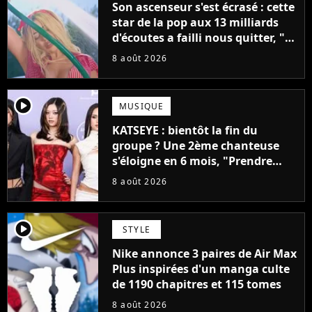
Son ascenseur s'est écrasé : cette
star de la pop aux 13 milliards
d'écoutes a failli nous quitter, "Je
pensais ne plus jamais chanter"
8 août 2026
player2
MUSIQUE
KATSEYE : bientôt la fin du
groupe ? Une 2ème chanteuse
s'éloigne en 6 mois, "Prendre
cette décision n’a pas été facile"
8 août 2026
player2
STYLE
Nike annonce 3 paires de Air Max
Plus inspirées d'un manga culte
de 1190 chapitres et 115 tomes
8 août 2026