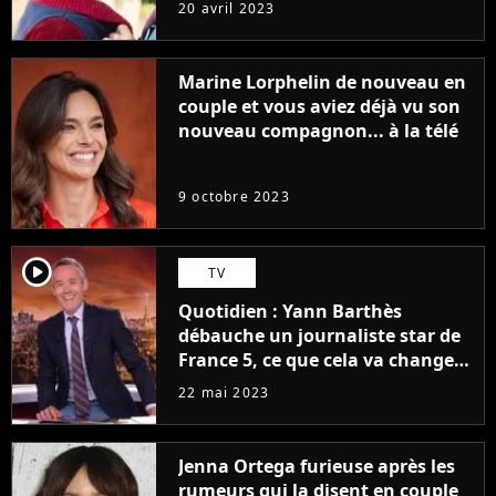
sans être super ringarde
20 avril 2023
Marine Lorphelin de nouveau en
couple et vous aviez déjà vu son
nouveau compagnon... à la télé
9 octobre 2023
player2
TV
Quotidien : Yann Barthès
débauche un journaliste star de
France 5, ce que cela va changer
à la rentrée
22 mai 2023
Jenna Ortega furieuse après les
rumeurs qui la disent en couple