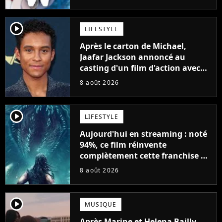
player2
LIFESTYLE
Après le carton de Michael,
Jaafar Jackson annoncé au
casting d'un film d'action avec
Will Smith
8 août 2026
player2
LIFESTYLE
Aujourd'hui en streaming : noté
94%, ce film réinvente
complètement cette franchise de
science-fiction vieille de 40 ans
8 août 2026
player2
MUSIQUE
Après Marine et Helena Bailly,