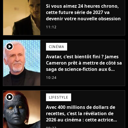
Si vous aimez 24 heures chrono,
cette future série de 2027 va
devenir votre nouvelle obsession
11:12
player2
CINÉMA
Avatar, c'est bientôt fini ? James
Cameron prêt à mettre de côté sa
saga de science-fiction aux 6
milliards de recettes
10:24
player2
LIFESTYLE
Avec 400 millions de dollars de
recettes, c'est la révélation de
2026 au cinéma : cette actrice
adorée prête à remplacer