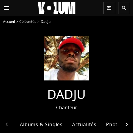
menu
newsletter
search
Accueil
Célébrités
Dadju
DADJU
Chanteur
chevron_left
chevron_right
phie
Albums & Singles
Actualités
Photos