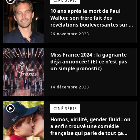
CINÉ SÉRIE
10 ans après la mort de Paul
Walker, son frère fait des
révélations bouleversantes sur la
réaction des acteurs de Fast and
26 novembre 2023
Furious
Miss France 2024 : la gagnante
déjà annoncée ! (Et ce n'est pas
un simple pronostic)
14 décembre 2023
player2
CINÉ SÉRIE
Homos, virilité, gender fluid : on
a enfin trouvé une comédie
française qui parle de tout ça