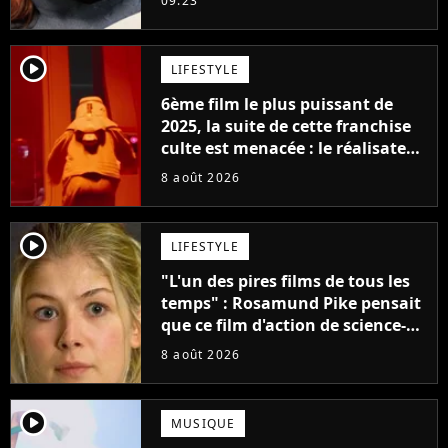
09:23
Jennifer Lawrence chez Marvel
player2
LIFESTYLE
6ème film le plus puissant de
2025, la suite de cette franchise
culte est menacée : le réalisateur
claque la porte pour "différends
8 août 2026
créatifs"
player2
LIFESTYLE
"L'un des pires films de tous les
temps" : Rosamund Pike pensait
que ce film d'action de science-
fiction avec Dwayne Johnson
8 août 2026
mettrait fin à sa carrière
player2
MUSIQUE